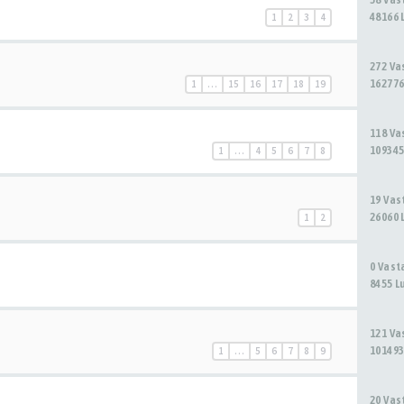
48166 
1
2
3
4
272 V
162776
1
…
15
16
17
18
19
118 V
109345
1
…
4
5
6
7
8
19 Va
26060 
1
2
0 Vas
8455 L
121 V
101493
1
…
5
6
7
8
9
20 Va