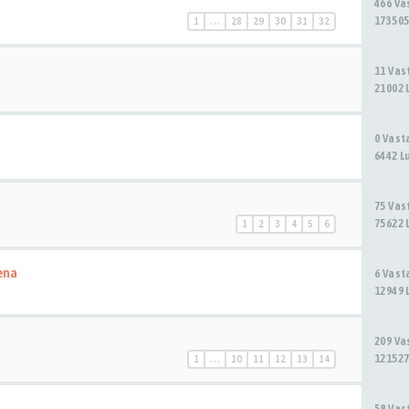
466 V
173505
1
…
28
29
30
31
32
11 Va
21002 
0 Vas
6442 L
75 Va
75622 
1
2
3
4
5
6
ena
6 Vas
12949 
209 V
121527
1
…
10
11
12
13
14
58 Va