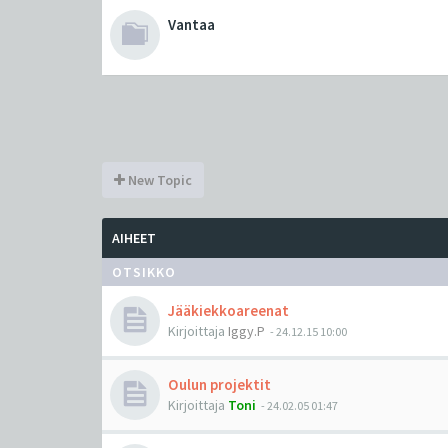
Vantaa
New Topic
AIHEET
OTSIKKO
Jääkiekkoareenat
Kirjoittaja
Iggy.P
-
24.12.15 10:00
Oulun projektit
Kirjoittaja
Toni
-
24.02.05 01:47