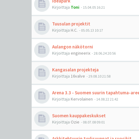
Ideapark
Kirjoittaja
Toni
-
15.04.05 16:21
Tuusulan projektit
Kirjoittaja
H.C.
-
05.05.13 10:17
Aulangon näkötorni
Kirjoittaja
engineerix
-
28.06.24 20:56
Kangasalan projekteja
Kirjoittaja
16valve
-
29.08.10 21:58
Arena 3.3 - Suomen suurin tapahtuma-are
Kirjoittaja
Kervolainen
-
14.08.22 21:42
Suomen kauppakeskukset
Kirjoittaja
Ozie
-
08.07.08 09:01
Arkkitehtuurin tyylisuunnat ja suosikit