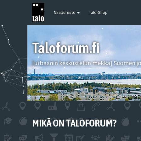
Naapurusto
Talo-Shop
Taloforum.fi
[urbaanin keskustelun mekka] Suomen joh
MIKÄ ON TALOFORUM?