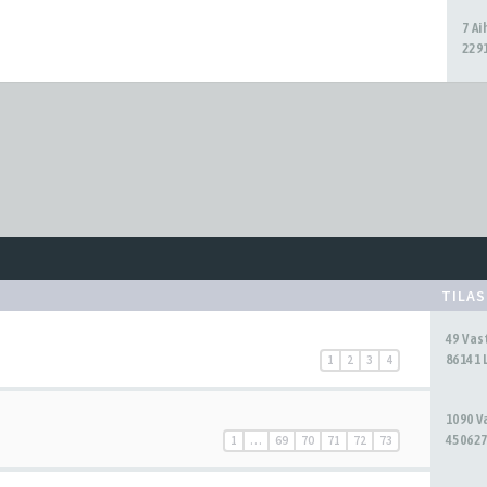
7 A
2291
TILA
49 Va
86141 
1
2
3
4
1090 
450627
1
…
69
70
71
72
73