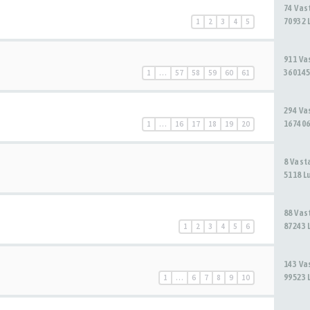
74 Va
70932 
1
2
3
4
5
911 V
360145
1
…
57
58
59
60
61
294 V
167406
1
…
16
17
18
19
20
8 Vas
5118 L
88 Va
87243 
1
2
3
4
5
6
143 V
99523 
1
…
6
7
8
9
10