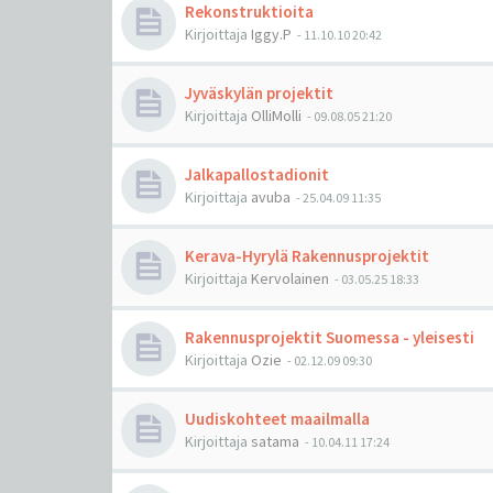
Rekonstruktioita
Kirjoittaja
Iggy.P
-
11.10.10 20:42
Jyväskylän projektit
Kirjoittaja
OlliMolli
-
09.08.05 21:20
Jalkapallostadionit
Kirjoittaja
avuba
-
25.04.09 11:35
Kerava-Hyrylä Rakennusprojektit
Kirjoittaja
Kervolainen
-
03.05.25 18:33
Rakennusprojektit Suomessa - yleisesti
Kirjoittaja
Ozie
-
02.12.09 09:30
Uudiskohteet maailmalla
Kirjoittaja
satama
-
10.04.11 17:24