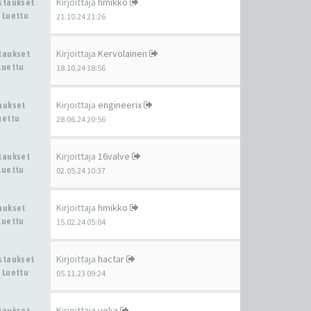
Kirjoittaja
hmikko
astaukset
 Luettu
21.10.24 21:26
Kirjoittaja
Kervolainen
staukset
Luettu
18.10.24 18:56
Kirjoittaja
engineerix
taukset
uettu
28.06.24 20:56
Kirjoittaja
16valve
staukset
Luettu
02.05.24 10:37
Kirjoittaja
hmikko
taukset
Luettu
15.02.24 05:04
Kirjoittaja
hactar
astaukset
 Luettu
05.11.23 09:24
Kirjoittaja
veka
staukset