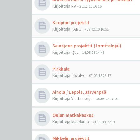
Kirjoittaja
RV
-
21.12.13 16:16
Kuopion projektit
Kirjoittaja
_ABC_
-
08.02.10 16:52
Seinäjoen projektit (tornitaloja!)
Kirjoittaja
Quu
-
14.05.05 14:46
Pirkkala
Kirjoittaja
16valve
-
07.09.15 23:17
Ainola / Lepola, Järvenpää
Kirjoittaja
Vantaakeijo
-
30.03.22 17:00
Oulun matkakeskus
Kirjoittaja
lainelauta
-
21.11.08 15:38
Mikkelin projektit