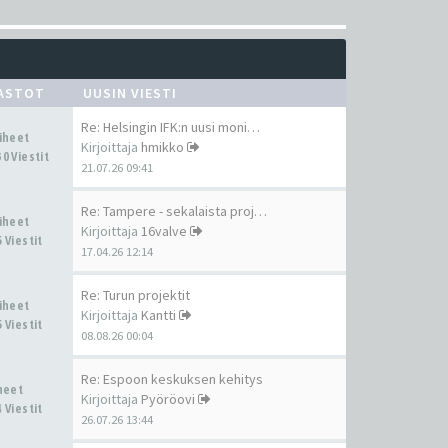
ASTOT
UUSIN VIESTI
Re: Helsingin IFK:n uusi moni…
Aiheet
Kirjoittaja
hmikko
0 Viestit
21.07.26 09:41
Re: Tampere - sekalaista proj…
Aiheet
Kirjoittaja
16valve
 Viestit
17.04.26 12:14
Re: Turun projektit
Aiheet
Kirjoittaja
Kantti
 Viestit
08.08.26 00:04
Re: Espoon keskuksen kehitys
iheet
Kirjoittaja
Pyöröovi
 Viestit
26.07.26 13:44