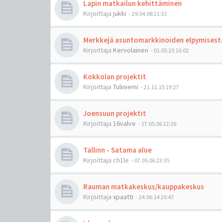
Lapin matkailun kehittäminen
Kirjoittaja
jukki
-
29.04.08 21:33
Merkkejä asuntomarkkinoiden elpymisest
Kirjoittaja
Kervolainen
-
01.05.25 16:02
Kokkolan projektit
Kirjoittaja
Tuliniemi
-
21.11.15 19:27
Joensuun projektit
Kirjoittaja
16valve
-
17.05.06 22:26
Tallinn - Satama alue
Kirjoittaja
ch1le
-
07.05.06 23:35
Rauman matkakeskus/kauppakeskus
Kirjoittaja
xpaatti
-
24.06.14 20:47