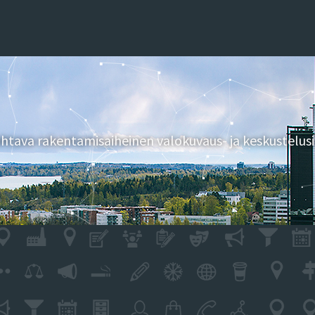
tava rakentamisaiheinen valokuvaus- ja keskustelusi