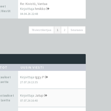
Re: Kivistö, Vantaa
iheet
Kirjoittaja
hmikko
 Viestit
04.04.26 22:48
76 viestiketjua
1
2
Seuraava
STOT
UUSIN VIESTI
Kirjoittaja
Iggy.P
staukset
Luettu
27.07.26 13:35
Kirjoittaja
Jatup
Vastaukset
 Luettu
07.07.26 16:40