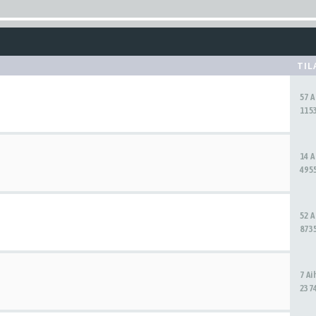
TIL
57 
1153
14 
4955
52 
8735
7 A
2374