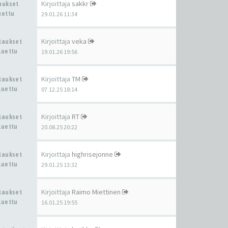
Kirjoittaja
sakkr
taukset
uettu
29.01.26 11:34
Kirjoittaja
veka
staukset
Luettu
19.01.26 19:56
Kirjoittaja
TM
staukset
Luettu
07.12.25 18:14
Kirjoittaja
RT
staukset
Luettu
20.08.25 20:22
Kirjoittaja
highrisejonne
staukset
Luettu
29.01.25 13:32
Kirjoittaja
Raimo Miettinen
staukset
Luettu
16.01.25 19:55