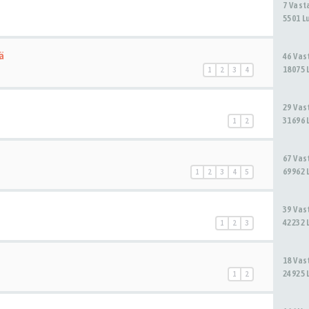
7 Vas
5501 L
ä
46 Va
18075 
1
2
3
4
29 Va
31696 
1
2
67 Va
69962 
1
2
3
4
5
39 Va
42232 
1
2
3
18 Va
24925 
1
2