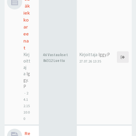
äk
iek
ko
ar
ee
na
t
Kirj
Kirjoittaja
Iggy.P
46 Vastaukset
oitt
86312 Luettu
27.07.26 13:35
aj
a
Ig
gy.
P
-
2
4.1
2.15
10:0
0
Re