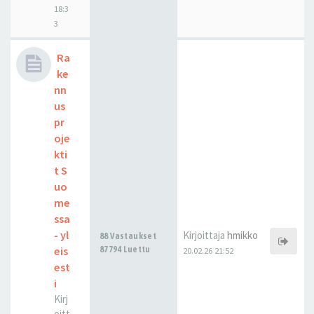
18:3
3
Ra
ke
nn
us
pr
oje
kti
t S
uo
me
ssa
- yl
Kirjoittaja
hmikko
88 Vastaukset
eis
87794 Luettu
20.02.26 21:52
est
i
Kirj
oitt