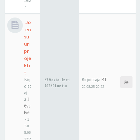
19:2
7
Jo
en
su
un
pr
oje
kti
t
Kirj
Kirjoittaja
RT
67 Vastaukset
oitt
70260 Luettu
20.08.25 20:22
aj
a
1
6va
lve
-
1
7.0
5.06
22:2