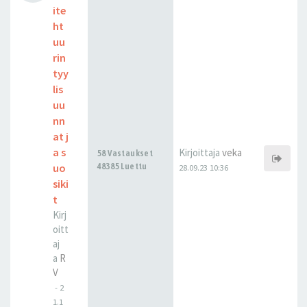
ite
ht
uu
rin
tyy
lis
uu
nn
at j
a s
Kirjoittaja
veka
58 Vastaukset
uo
48385 Luettu
28.09.23 10:36
siki
t
Kirj
oitt
aj
a
R
V
-
2
1.1