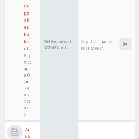
au
pp
ak
es
ku
ks
Kirjoittaja
hactar
209 Vastaukset
et
122109 Luettu
05.11.23 09:24
Kirj
oitt
aj
a
O
zie
-
0
8.0
7.08
09:0
1
Ar
kk