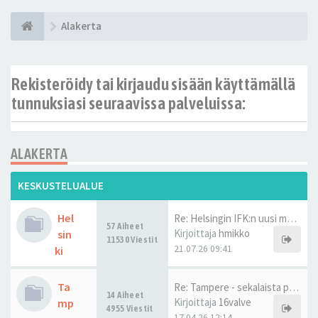
Alakerta
Rekisteröidy tai kirjaudu sisään käyttämällä
tunnuksiasi seuraavissa palveluissa:
ALAKERTA
KESKUSTELUALUE
Hel
Re: Helsingin IFK:n uusi moni…
57 Aiheet
Kirjoittaja
hmikko
sin
11530 Viestit
21.07.26 09:41
ki
Ta
Re: Tampere - sekalaista proj…
14 Aiheet
Kirjoittaja
16valve
mp
4955 Viestit
17.04.26 12:14