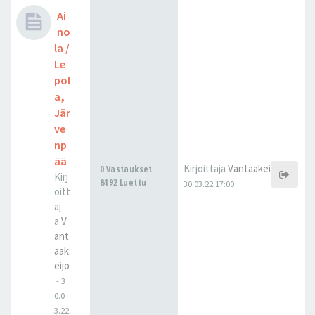
Ai
no
la /
Le
pol
a,
Jär
ve
np
ää
Kirjoittaja
Vantaakeijo
0 Vastaukset
Kirj
8492 Luettu
30.03.22 17:00
oitt
aj
a
V
ant
aak
eijo
-
3
0.0
3.22