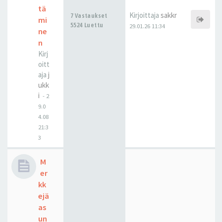
tä
Kirjoittaja
sakkr
7 Vastaukset
mi
5524 Luettu
29.01.26 11:34
ne
n
Kirj
oitt
aja
j
ukk
i
-
2
9.0
4.08
21:3
3
M
er
kk
ejä
as
un