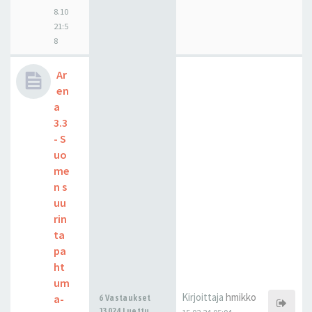
8.10
21:5
8
Ar
en
a
3.3
- S
uo
me
n s
uu
rin
ta
pa
ht
um
Kirjoittaja
hmikko
a-
6 Vastaukset
13024 Luettu