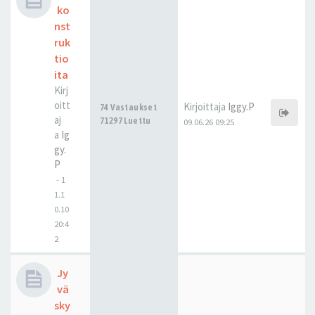
ko
nst
ruk
tio
ita
Kirj
oitt
Kirjoittaja
Iggy.P
74 Vastaukset
aj
71297 Luettu
09.06.26 09:25
a
Ig
gy.
P
-
1
1.1
0.10
20:4
2
Jy
vä
sky