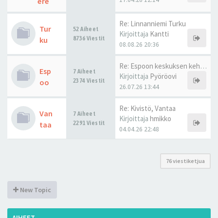
ere
Re: Linnanniemi Turku
Tur
52 Aiheet
Kirjoittaja
Kantti
8736 Viestit
ku
08.08.26 20:36
Re: Espoon keskuksen kehitys
Esp
7 Aiheet
Kirjoittaja
Pyöröovi
2374 Viestit
oo
26.07.26 13:44
Re: Kivistö, Vantaa
Van
7 Aiheet
Kirjoittaja
hmikko
2291 Viestit
taa
04.04.26 22:48
76 viestiketjua
New Topic
AIHEET