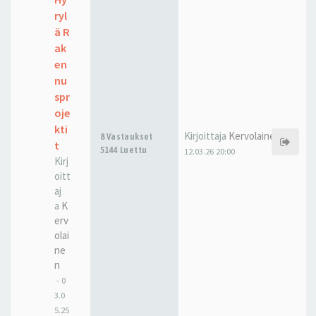
ryl
ä R
ak
en
nu
spr
oje
kti
Kirjoittaja
Kervolainen
8 Vastaukset
t
5144 Luettu
12.03.26 20:00
Kirj
oitt
aj
a
K
erv
olai
ne
n
-
0
3.0
5.25