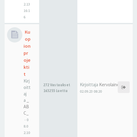
2.13
16:1
6
Ku
op
ion
pr
oje
kti
t
Kirj
Kirjoittaja
Kervolainen
272 Vastaukset
oitt
163255 Luettu
02.09.23 08:20
aj
a
_
AB
C_
-
0
8.0
2.10