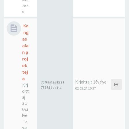
20:5
6
Ka
ng
as
ala
n p
roj
ek
tej
a
Kirjoittaja
16valve
75 Vastaukset
Kirj
75974 Luettu
02.05.24 10:37
oitt
aj
a
1
6va
lve
-
2
9.0