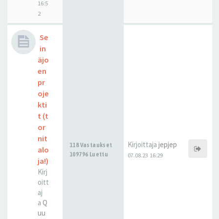
16:5
2
Se
in
äjo
en
pr
oje
kti
t (t
or
nit
Kirjoittaja
jepjep
118 Vastaukset
alo
109796 Luettu
07.08.23 16:29
ja!)
Kirj
oitt
aj
a
Q
uu