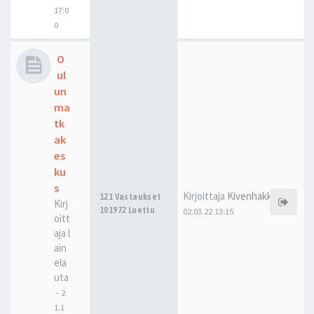
17:0
0
O
ul
un
ma
tk
ak
es
ku
s
Kirjoittaja
Kivenhakkaaja
121 Vastaukset
Kirj
101972 Luettu
02.03.22 13:15
oitt
aja
l
ain
ela
uta
-
2
1.1