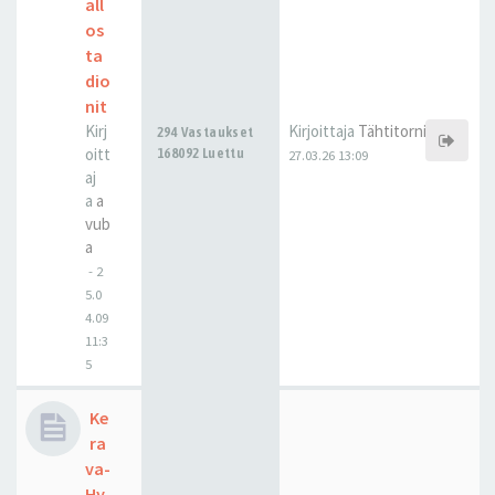
all
os
ta
dio
nit
Kirj
Kirjoittaja
Tähtitorni
294 Vastaukset
oitt
168092 Luettu
27.03.26 13:09
aj
a
a
vub
a
-
2
5.0
4.09
11:3
5
Ke
ra
va-
Hy