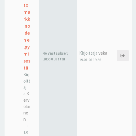
to
ma
rkk
ino
ide
n e
lpy
Kirjoittaja
veka
mi
46 Vastaukset
18330 Luettu
19.01.26 19:56
ses
tä
Kirj
oitt
aj
a
K
erv
olai
ne
n
-
0
1.0