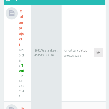
O
ul
un
pr
oje
kti
t
Kirj
Kirjoittaja
Jatup
1091 Vastaukset
oitt
451543 Luettu
09.08.26 22:36
aj
a
T
oni
-
2
4.0
2.05
01:4
7
Jä