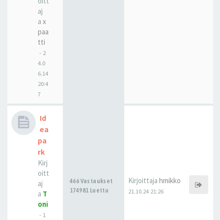
oitt
aj
a
x
paa
tti
-
2
4.0
6.14
20:4
7
Id
ea
pa
rk
Kirj
oitt
Kirjoittaja
hmikko
466 Vastaukset
aj
174981 Luettu
21.10.24 21:26
a
T
oni
-
1