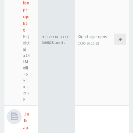
län
pr
oje
kti
t
Kirj
Kirjoittaja
tripos
911 Vastaukset
oitt
360828 Luettu
03.05.26 16:12
aj
a
Ol
liM
olli
-
0
9.0
8.05
21:2
0
Ja
lk
ap