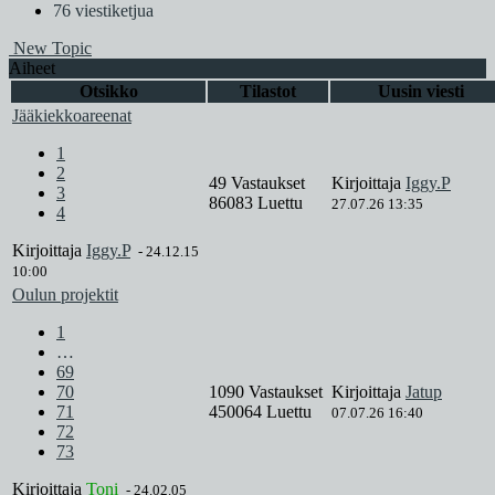
76 viestiketjua
New Topic
Aiheet
Otsikko
Tilastot
Uusin viesti
Jääkiekkoareenat
1
2
49 Vastaukset
Kirjoittaja
Iggy.P
3
86083 Luettu
27.07.26 13:35
4
Kirjoittaja
Iggy.P
-
24.12.15
10:00
Oulun projektit
1
…
69
70
1090 Vastaukset
Kirjoittaja
Jatup
71
450064 Luettu
07.07.26 16:40
72
73
Kirjoittaja
Toni
-
24.02.05