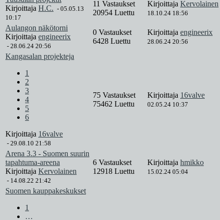
11 Vastaukset
Kirjoittaja
Kervolainen
Kirjoittaja
H.C.
-
05.05.13
20954 Luettu
18.10.24 18:56
10:17
Aulangon näkötorni
0 Vastaukset
Kirjoittaja
engineerix
Kirjoittaja
engineerix
6428 Luettu
28.06.24 20:56
-
28.06.24 20:56
Kangasalan projekteja
1
2
3
75 Vastaukset
Kirjoittaja
16valve
4
75462 Luettu
02.05.24 10:37
5
6
Kirjoittaja
16valve
-
29.08.10 21:58
Arena 3.3 - Suomen suurin
tapahtuma-areena
6 Vastaukset
Kirjoittaja
hmikko
Kirjoittaja
Kervolainen
12918 Luettu
15.02.24 05:04
-
14.08.22 21:42
Suomen kauppakeskukset
1
…