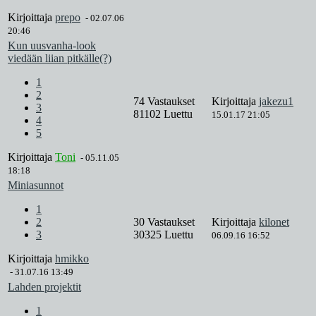
Kirjoittaja
prepo
-
02.07.06
20:46
Kun uusvanha-look
viedään liian pitkälle(?)
1
2
74 Vastaukset
Kirjoittaja
jakezu1
3
81102 Luettu
15.01.17 21:05
4
5
Kirjoittaja
Toni
-
05.11.05
18:18
Miniasunnot
1
2
30 Vastaukset
Kirjoittaja
kilonet
3
30325 Luettu
06.09.16 16:52
Kirjoittaja
hmikko
-
31.07.16 13:49
Lahden projektit
1