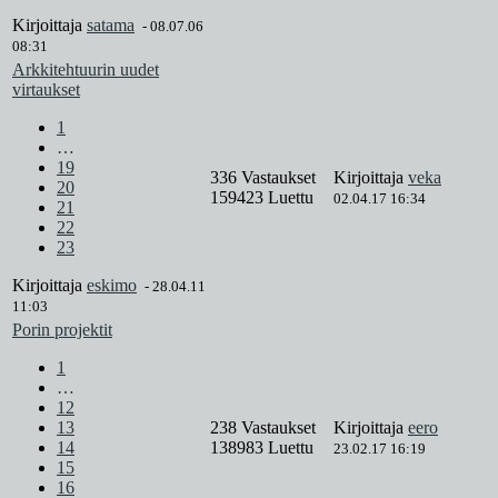
Kirjoittaja
satama
-
08.07.06
08:31
Arkkitehtuurin uudet
virtaukset
1
…
19
336 Vastaukset
Kirjoittaja
veka
20
159423 Luettu
02.04.17 16:34
21
22
23
Kirjoittaja
eskimo
-
28.04.11
11:03
Porin projektit
1
…
12
13
238 Vastaukset
Kirjoittaja
eero
14
138983 Luettu
23.02.17 16:19
15
16