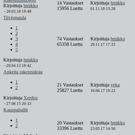
Rakennussuojelu
14 Vastaukset
Kirjoittaja
hmikko
Kirjoittaja
hmikko
15956 Luettu
01.11.18 13:28
-
20.03.18 19:49
Tiivismatala
1
2
3
74 Vastaukset
Kirjoittaja
hmikko
4
65358 Luettu
29.11.17 17:25
5
Kirjoittaja
hmikko
-
29.04.13 19:42
Ankeita rakennuksia
1
21 Vastaukset
Kirjoittaja
veka
2
25827 Luettu
16.06.17 10:22
Kirjoittaja
Xerdoz
-
27.08.15 20:33
Kauppahallit
1
20 Vastaukset
Kirjoittaja
hmikko
2
33396 Luettu
23.05.17 14:56