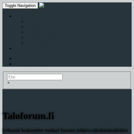
Toggle Navigation
Naapurusto
Talo@Facebook
Talo@Instagram
Talo@Youtube
Talo@Linkedin
Pilvenpiirtaja.fi
Talo-Shop
Luo uusi tili
Kirjaudu sisään
×
Taloforum.fi
[urbaanin keskustelun mekka] Suomen johtava rakentamisaiheinen