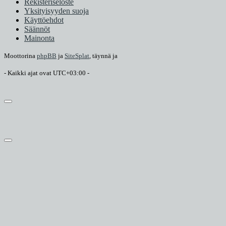
Rekisteriseloste
Yksityisyyden suoja
Käyttöehdot
Säännöt
Mainonta
Moottorina
phpBB
ja
SiteSplat
, täynnä
ja
- Kaikki ajat ovat
UTC+03:00
-