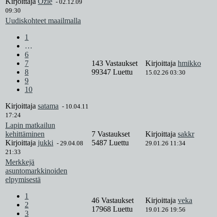
Kirjoittaja
Ozie
-
02.12.09
09:30
Uudiskohteet maailmalla
1
…
6
7
143 Vastaukset
Kirjoittaja
hmikko
8
99347 Luettu
15.02.26 03:30
9
10
Kirjoittaja
satama
-
10.04.11
17:24
Lapin matkailun
kehittäminen
7 Vastaukset
Kirjoittaja
sakkr
Kirjoittaja
jukki
5487 Luettu
-
29.04.08
29.01.26 11:34
21:33
Merkkejä
asuntomarkkinoiden
elpymisestä
1
46 Vastaukset
Kirjoittaja
veka
2
17968 Luettu
19.01.26 19:56
3