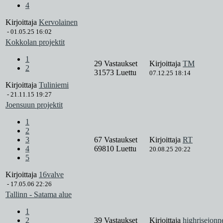
4
Kirjoittaja
Kervolainen
-
01.05.25 16:02
Kokkolan projektit
1
29 Vastaukset
Kirjoittaja
TM
2
31573 Luettu
07.12.25 18:14
Kirjoittaja
Tuliniemi
-
21.11.15 19:27
Joensuun projektit
1
2
3
67 Vastaukset
Kirjoittaja
RT
4
69810 Luettu
20.08.25 20:22
5
Kirjoittaja
16valve
-
17.05.06 22:26
Tallinn - Satama alue
1
2
39 Vastaukset
Kirjoittaja
highrisejonn