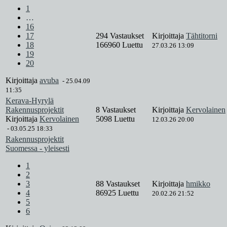
1
…
16
17
294 Vastaukset
Kirjoittaja
Tähtitorni
18
166960 Luettu
27.03.26 13:09
19
20
Kirjoittaja
avuba
-
25.04.09
11:35
Kerava-Hyrylä
Rakennusprojektit
8 Vastaukset
Kirjoittaja
Kervolainen
Kirjoittaja
Kervolainen
5098 Luettu
12.03.26 20:00
-
03.05.25 18:33
Rakennusprojektit
Suomessa - yleisesti
1
2
3
88 Vastaukset
Kirjoittaja
hmikko
4
86925 Luettu
20.02.26 21:52
5
6