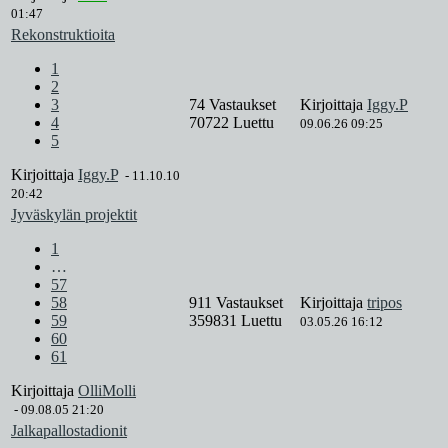
01:47
Rekonstruktioita
1
2
3
74 Vastaukset
Kirjoittaja
Iggy.P
4
70722 Luettu
09.06.26 09:25
5
Kirjoittaja
Iggy.P
-
11.10.10
20:42
Jyväskylän projektit
1
…
57
58
911 Vastaukset
Kirjoittaja
tripos
59
359831 Luettu
03.05.26 16:12
60
61
Kirjoittaja
OlliMolli
-
09.08.05 21:20
Jalkapallostadionit