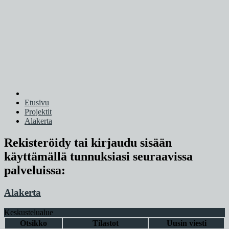
Etusivu
Projektit
Alakerta
Rekisteröidy tai kirjaudu sisään
käyttämällä tunnuksiasi seuraavissa
palveluissa:
Alakerta
Keskustelualue
Otsikko
Tilastot
Uusin viesti