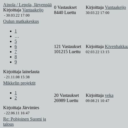
Ainola / Lepola, Järvenpää
0 Vastaukset
Kirjoittaja
Vantaakeijo
Kirjoittaja
Vantaakeijo
8440 Luettu
30.03.22 17:00
-
30.03.22 17:00
Oulun matkakeskus
1
…
5
6
121 Vastaukset
Kirjoittaja
Kivenhakkaa
7
101215 Luettu
02.03.22 13:15
8
9
Kirjoittaja
lainelauta
-
21.11.08 15:38
Mikkelin projektit
1
20 Vastaukset
Kirjoittaja
veka
2
26989 Luettu
09.08.21 10:47
Kirjoittaja
Järvimies
-
22.06.11 16:47
Re: Pohjoinen Suomi ja
talous