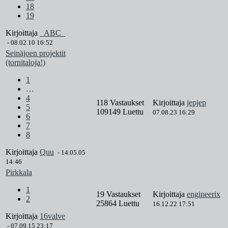
18
19
Kirjoittaja
_ABC_
-
08.02.10 16:52
Seinäjoen projektit
(tornitaloja!)
1
…
4
118 Vastaukset
Kirjoittaja
jepjep
5
109149 Luettu
07.08.23 16:29
6
7
8
Kirjoittaja
Quu
-
14.05.05
14:46
Pirkkala
1
19 Vastaukset
Kirjoittaja
engineerix
2
25864 Luettu
16.12.22 17:51
Kirjoittaja
16valve
-
07.09.15 23:17