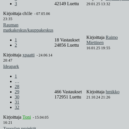
3
42149 Luettu
29.01.25 13:32
Kirjoittaja
ch1le
-
07.05.06
23:35
Rauman
matkakeskus/kauppakeskus
Kirjoittaja
Raimo
1
18 Vastaukset
Miettinen
2
24856 Luettu
16.01.25 19:55
Kirjoittaja
xpaatti
-
24.06.14
20:47
Ideapark
1
…
28
29
466 Vastaukset
Kirjoittaja
hmikko
30
172951 Luettu
21.10.24 21:26
31
32
Kirjoittaja
Toni
-
15.04.05
16:21
Tuusulan projektit