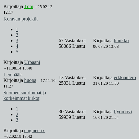
Kirjoittaja
Toni
-
25.02.12
12:17
Keravan projektit
1
2
3
67 Vastaukset
Kirjoittaja
hmikko
4
58086 Luettu
06.07.20 13:08
5
Kirjoittaja
Urbaani
-
11.08.14 13:40
Lempäälä
13 Vastaukset
Kirjoittaja
erkkiantero
Kirjoittaja
huopa
-
17.11.10
25031 Luettu
31.01.20 11:50
11:27
Suomen suurimmat ja
korkeimmat kirkot
1
30 Vastaukset
Kirjoittaja
Pyöröovi
2
59939 Luettu
16.01.20 21:54
3
Kirjoittaja
engineerix
-
02.02.19 18:42