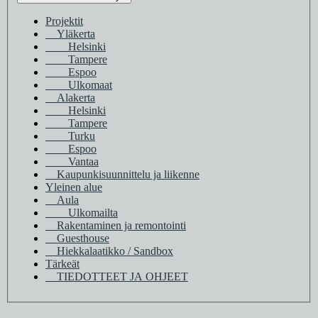
Projektit
Yläkerta
Helsinki
Tampere
Espoo
Ulkomaat
Alakerta
Helsinki
Tampere
Turku
Espoo
Vantaa
Kaupunkisuunnittelu ja liikenne
Yleinen alue
Aula
Ulkomailta
Rakentaminen ja remontointi
Guesthouse
Hiekkalaatikko / Sandbox
Tärkeät
TIEDOTTEET JA OHJEET