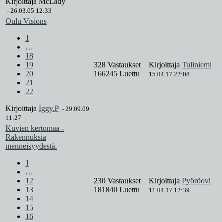
Kirjoittaja
McLady
-
26.03.05 12:33
Oulu Visions
1
…
18
19
328 Vastaukset
Kirjoittaja
Tuliniemi
20
166245 Luettu
15.04.17 22:08
21
22
Kirjoittaja
Iggy.P
-
29.09.09
11:27
Kuvien kertomaa -
Rakennuksia
menneisyydestä.
1
…
12
230 Vastaukset
Kirjoittaja
Pyöröovi
13
181840 Luettu
11.04.17 12:39
14
15
16