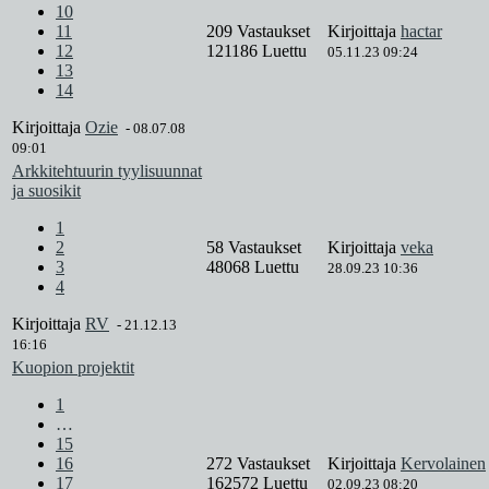
10
11
209 Vastaukset
Kirjoittaja
hactar
12
121186 Luettu
05.11.23 09:24
13
14
Kirjoittaja
Ozie
-
08.07.08
09:01
Arkkitehtuurin tyylisuunnat
ja suosikit
1
2
58 Vastaukset
Kirjoittaja
veka
3
48068 Luettu
28.09.23 10:36
4
Kirjoittaja
RV
-
21.12.13
16:16
Kuopion projektit
1
…
15
16
272 Vastaukset
Kirjoittaja
Kervolainen
17
162572 Luettu
02.09.23 08:20