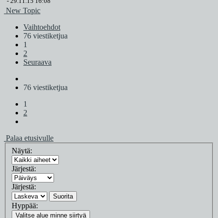
-
29.11.15 16:08
New Topic
Vaihtoehdot
76 viestiketjua
1
2
Seuraava
76 viestiketjua
1
2
Palaa etusivulle
Näytä:
Järjestä:
Järjestä:
Suorita
Hyppää:
Valitse alue minne siirtyä