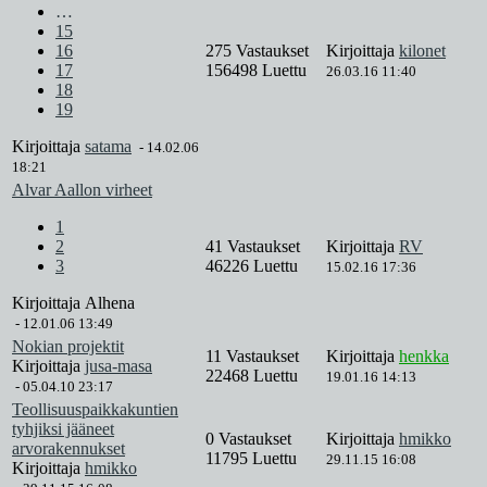
…
15
16
275 Vastaukset
Kirjoittaja
kilonet
17
156498 Luettu
26.03.16 11:40
18
19
Kirjoittaja
satama
-
14.02.06
18:21
Alvar Aallon virheet
1
2
41 Vastaukset
Kirjoittaja
RV
3
46226 Luettu
15.02.16 17:36
Kirjoittaja
Alhena
-
12.01.06 13:49
Nokian projektit
11 Vastaukset
Kirjoittaja
henkka
Kirjoittaja
jusa-masa
22468 Luettu
19.01.16 14:13
-
05.04.10 23:17
Teollisuuspaikkakuntien
tyhjiksi jääneet
0 Vastaukset
Kirjoittaja
hmikko
arvorakennukset
11795 Luettu
29.11.15 16:08
Kirjoittaja
hmikko