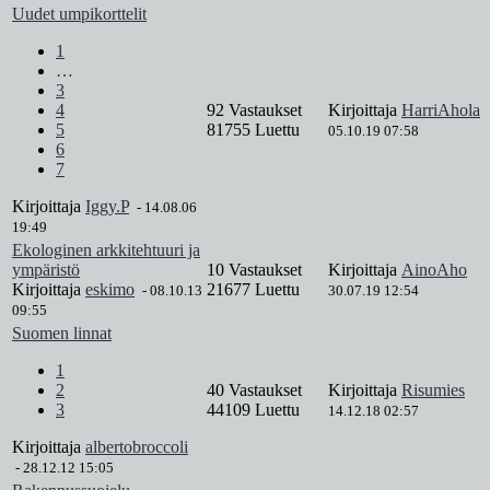
Uudet umpikorttelit
1
…
3
4
92 Vastaukset
Kirjoittaja
HarriAhola
5
81755 Luettu
05.10.19 07:58
6
7
Kirjoittaja
Iggy.P
-
14.08.06
19:49
Ekologinen arkkitehtuuri ja
ympäristö
10 Vastaukset
Kirjoittaja
AinoAho
Kirjoittaja
eskimo
21677 Luettu
-
08.10.13
30.07.19 12:54
09:55
Suomen linnat
1
2
40 Vastaukset
Kirjoittaja
Risumies
3
44109 Luettu
14.12.18 02:57
Kirjoittaja
albertobroccoli
-
28.12.12 15:05