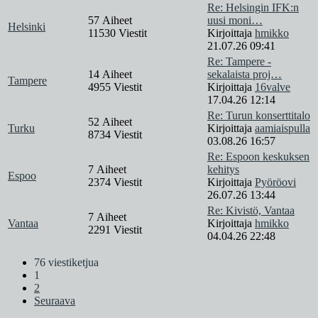
Re: Helsingin IFK:n
57 Aiheet
uusi moni…
Helsinki
11530 Viestit
Kirjoittaja
hmikko
21.07.26 09:41
Re: Tampere -
14 Aiheet
sekalaista proj…
Tampere
4955 Viestit
Kirjoittaja
16valve
17.04.26 12:14
Re: Turun konserttitalo
52 Aiheet
Turku
Kirjoittaja
aamiaispulla
8734 Viestit
03.08.26 16:57
Re: Espoon keskuksen
7 Aiheet
kehitys
Espoo
2374 Viestit
Kirjoittaja
Pyöröovi
26.07.26 13:44
Re: Kivistö, Vantaa
7 Aiheet
Vantaa
Kirjoittaja
hmikko
2291 Viestit
04.04.26 22:48
76 viestiketjua
1
2
Seuraava