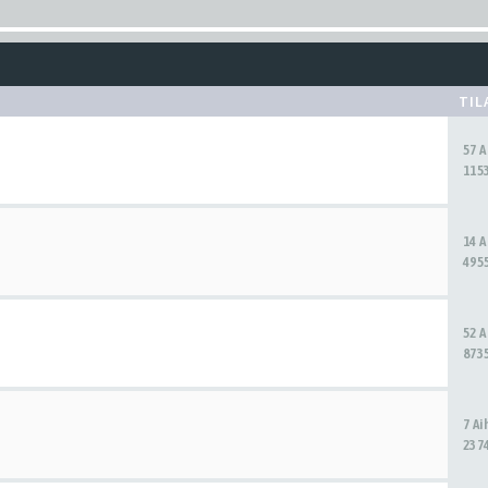
TIL
57 
1153
14 
4955
52 
8735
7 A
2374