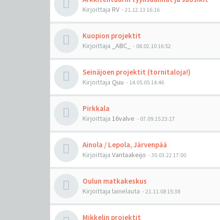
Kirjoittaja
RV
-
21.12.13 16:16
Kuopion projektit
Kirjoittaja
_ABC_
-
08.02.10 16:52
Seinäjoen projektit (tornitaloja!)
Kirjoittaja
Quu
-
14.05.05 14:46
Pirkkala
Kirjoittaja
16valve
-
07.09.15 23:17
Ainola / Lepola, Järvenpää
Kirjoittaja
Vantaakeijo
-
30.03.22 17:00
Oulun matkakeskus
Kirjoittaja
lainelauta
-
21.11.08 15:38
Mikkelin projektit