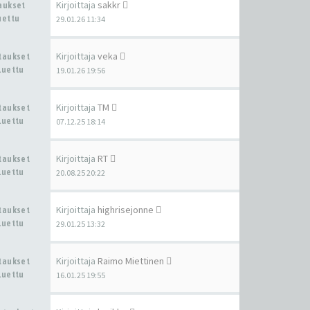
Kirjoittaja
sakkr
taukset
uettu
29.01.26 11:34
Kirjoittaja
veka
staukset
Luettu
19.01.26 19:56
Kirjoittaja
TM
staukset
Luettu
07.12.25 18:14
Kirjoittaja
RT
staukset
Luettu
20.08.25 20:22
Kirjoittaja
highrisejonne
staukset
Luettu
29.01.25 13:32
Kirjoittaja
Raimo Miettinen
staukset
Luettu
16.01.25 19:55