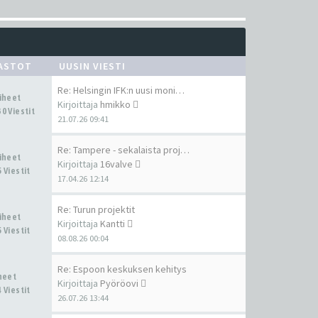
ASTOT
UUSIN VIESTI
Re: Helsingin IFK:n uusi moni…
Aiheet
Kirjoittaja
hmikko
0 Viestit
21.07.26 09:41
Re: Tampere - sekalaista proj…
Aiheet
Kirjoittaja
16valve
 Viestit
17.04.26 12:14
Re: Turun projektit
Aiheet
Kirjoittaja
Kantti
 Viestit
08.08.26 00:04
Re: Espoon keskuksen kehitys
iheet
Kirjoittaja
Pyöröovi
 Viestit
26.07.26 13:44