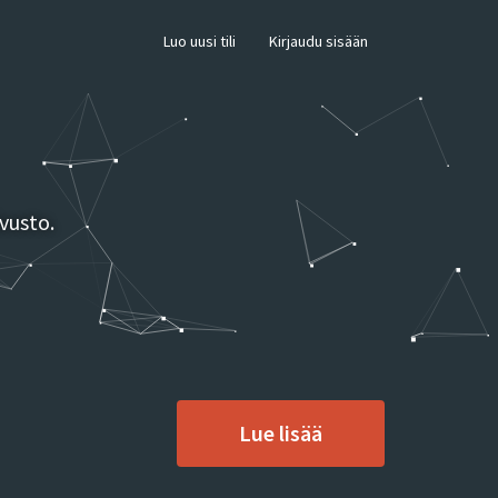
×
Luo uusi tili
Kirjaudu sisään
vusto.
Lue lisää