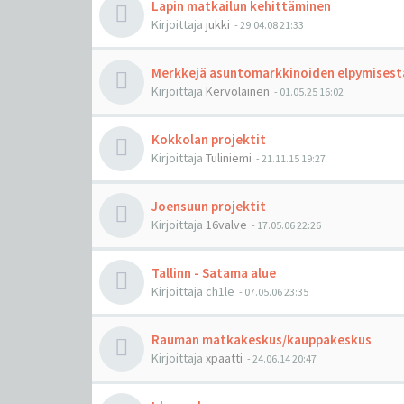
Lapin matkailun kehittäminen
Kirjoittaja
jukki
-
29.04.08 21:33
Merkkejä asuntomarkkinoiden elpymisest
Kirjoittaja
Kervolainen
-
01.05.25 16:02
Kokkolan projektit
Kirjoittaja
Tuliniemi
-
21.11.15 19:27
Joensuun projektit
Kirjoittaja
16valve
-
17.05.06 22:26
Tallinn - Satama alue
Kirjoittaja
ch1le
-
07.05.06 23:35
Rauman matkakeskus/kauppakeskus
Kirjoittaja
xpaatti
-
24.06.14 20:47