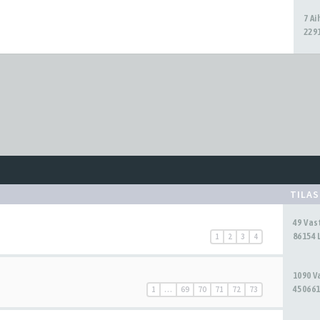
7 A
2291
TILA
49 Va
86154 
1
2
3
4
1090 
450661
1
…
69
70
71
72
73