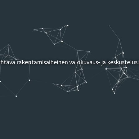
tava rakentamisaiheinen valokuvaus- ja keskustelusi