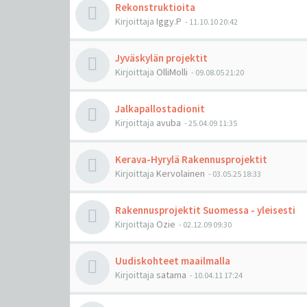
Rekonstruktioita
Kirjoittaja
Iggy.P
-
11.10.10 20:42
Jyväskylän projektit
Kirjoittaja
OlliMolli
-
09.08.05 21:20
Jalkapallostadionit
Kirjoittaja
avuba
-
25.04.09 11:35
Kerava-Hyrylä Rakennusprojektit
Kirjoittaja
Kervolainen
-
03.05.25 18:33
Rakennusprojektit Suomessa - yleisesti
Kirjoittaja
Ozie
-
02.12.09 09:30
Uudiskohteet maailmalla
Kirjoittaja
satama
-
10.04.11 17:24