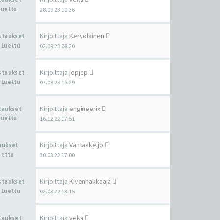
Luettu
28.09.23 10:36
Kirjoittaja
Kervolainen
astaukset
 Luettu
02.09.23 08:20
Kirjoittaja
jepjep
astaukset
 Luettu
07.08.23 16:29
Kirjoittaja
engineerix
staukset
Luettu
16.12.22 17:51
Kirjoittaja
Vantaakeijo
taukset
uettu
30.03.22 17:00
Kirjoittaja
Kivenhakkaaja
astaukset
 Luettu
02.03.22 13:15
Kirjoittaja
veka
staukset