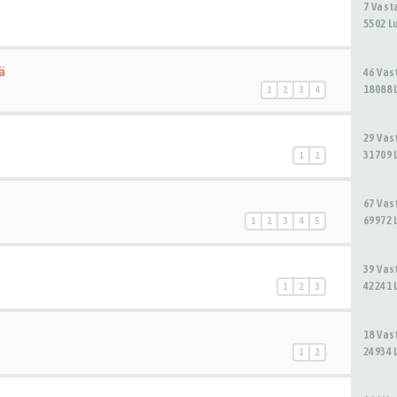
7 Vas
5502 L
ä
46 Va
18088 
1
2
3
4
29 Va
31709 
1
2
67 Va
69972 
1
2
3
4
5
39 Va
42241 
1
2
3
18 Va
24934 
1
2