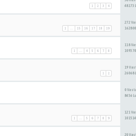
48173 
1
2
3
4
272 V
162800
1
…
15
16
17
18
19
118 V
109370
1
…
4
5
6
7
8
19 Va
26068 
1
2
0 Vas
8456 L
121 V
101514
1
…
5
6
7
8
9
20 Va