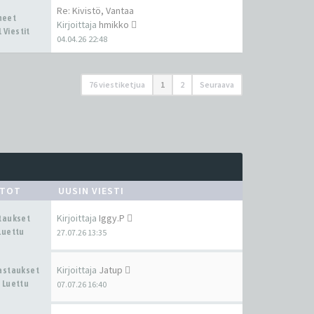
Re: Kivistö, Vantaa
iheet
Kirjoittaja
hmikko
 Viestit
04.04.26 22:48
76 viestiketjua
1
2
Seuraava
STOT
UUSIN VIESTI
Kirjoittaja
Iggy.P
staukset
Luettu
27.07.26 13:35
Kirjoittaja
Jatup
Vastaukset
 Luettu
07.07.26 16:40