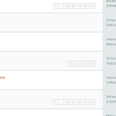
466 V
173544
1
…
28
29
30
31
32
11 Va
21011 
0 Vas
6446 L
75 Va
75632 
1
2
3
4
5
6
ena
6 Vas
12954 
209 V
121547
1
…
10
11
12
13
14
58 Va