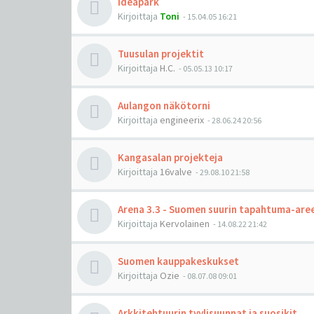
Ideapark
Kirjoittaja
Toni
-
15.04.05 16:21
Tuusulan projektit
Kirjoittaja
H.C.
-
05.05.13 10:17
Aulangon näkötorni
Kirjoittaja
engineerix
-
28.06.24 20:56
Kangasalan projekteja
Kirjoittaja
16valve
-
29.08.10 21:58
Arena 3.3 - Suomen suurin tapahtuma-are
Kirjoittaja
Kervolainen
-
14.08.22 21:42
Suomen kauppakeskukset
Kirjoittaja
Ozie
-
08.07.08 09:01
Arkkitehtuurin tyylisuunnat ja suosikit