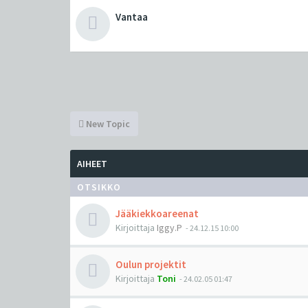
Vantaa
New Topic
AIHEET
OTSIKKO
Jääkiekkoareenat
Kirjoittaja
Iggy.P
-
24.12.15 10:00
Oulun projektit
Kirjoittaja
Toni
-
24.02.05 01:47