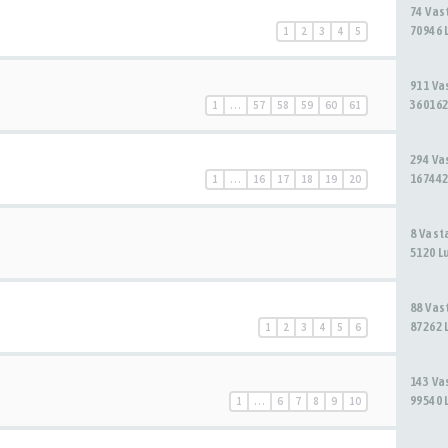
74 Va
70946 
1
2
3
4
5
911 V
360162
1
…
57
58
59
60
61
294 V
167442
1
…
16
17
18
19
20
8 Vas
5120 L
88 Va
87262 
1
2
3
4
5
6
143 V
99540 
1
…
6
7
8
9
10