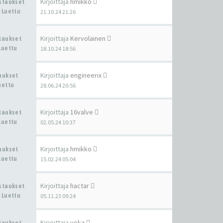
Kirjoittaja
hmikko
astaukset
 Luettu
21.10.24 21:26
Kirjoittaja
Kervolainen
staukset
Luettu
18.10.24 18:56
Kirjoittaja
engineerix
taukset
uettu
28.06.24 20:56
Kirjoittaja
16valve
staukset
Luettu
02.05.24 10:37
Kirjoittaja
hmikko
taukset
Luettu
15.02.24 05:04
Kirjoittaja
hactar
astaukset
 Luettu
05.11.23 09:24
Kirjoittaja
veka
staukset