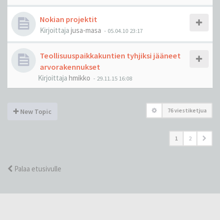
Nokian projektit
Kirjoittaja
jusa-masa
-
05.04.10 23:17
Teollisuuspaikkakuntien tyhjiksi jääneet
arvorakennukset
Kirjoittaja
hmikko
-
29.11.15 16:08
76 viestiketjua
New Topic
1
2
Palaa etusivulle