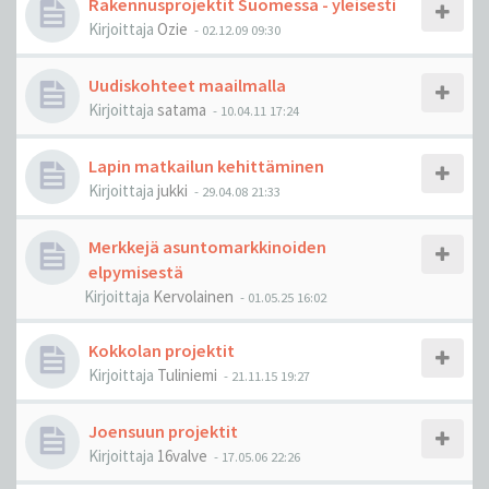
Rakennusprojektit Suomessa - yleisesti
Kirjoittaja
Ozie
-
02.12.09 09:30
Uudiskohteet maailmalla
Kirjoittaja
satama
-
10.04.11 17:24
Lapin matkailun kehittäminen
Kirjoittaja
jukki
-
29.04.08 21:33
Merkkejä asuntomarkkinoiden
elpymisestä
Kirjoittaja
Kervolainen
-
01.05.25 16:02
Kokkolan projektit
Kirjoittaja
Tuliniemi
-
21.11.15 19:27
Joensuun projektit
Kirjoittaja
16valve
-
17.05.06 22:26