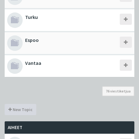
Turku
Espoo
Vantaa
76 viestiketjua
New Topic
AIHEET