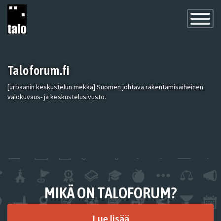
Toggle
Navigatio
Taloforum.fi
[urbaanin keskustelun mekka] Suomen johtava rakentamisaiheinen
valokuvaus- ja keskustelusivusto.
MIKÄ ON TALOFORUM?
Lue lisää