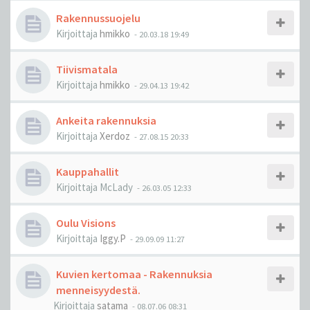
Rakennussuojelu
Kirjoittaja
hmikko
-
20.03.18 19:49
Tiivismatala
Kirjoittaja
hmikko
-
29.04.13 19:42
Ankeita rakennuksia
Kirjoittaja
Xerdoz
-
27.08.15 20:33
Kauppahallit
Kirjoittaja
McLady
-
26.03.05 12:33
Oulu Visions
Kirjoittaja
Iggy.P
-
29.09.09 11:27
Kuvien kertomaa - Rakennuksia
menneisyydestä.
Kirjoittaja
satama
-
08.07.06 08:31