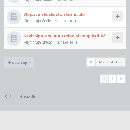
Ylöjärven keskustan tornitalo
Kirjoittaja
Walle
-
23.01.09 18:04
Savitaipale suunnittelee pilvenpiirtäjää
Kirjoittaja
prepo
-
06.11.08 19:41
68 viestiketjua
New Topic
1
2
Palaa etusivulle