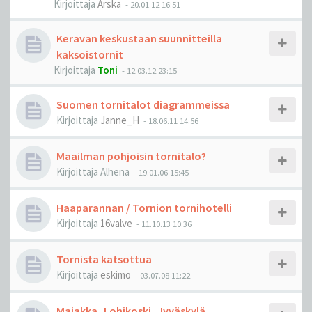
Kirjoittaja
Arska
-
20.01.12 16:51
Keravan keskustaan suunnitteilla
kaksoistornit
Kirjoittaja
Toni
-
12.03.12 23:15
Suomen tornitalot diagrammeissa
Kirjoittaja
Janne_H
-
18.06.11 14:56
Maailman pohjoisin tornitalo?
Kirjoittaja
Alhena
-
19.01.06 15:45
Haaparannan / Tornion tornihotelli
Kirjoittaja
16valve
-
11.10.13 10:36
Tornista katsottua
Kirjoittaja
eskimo
-
03.07.08 11:22
Majakka, Lohikoski, Jyväskylä