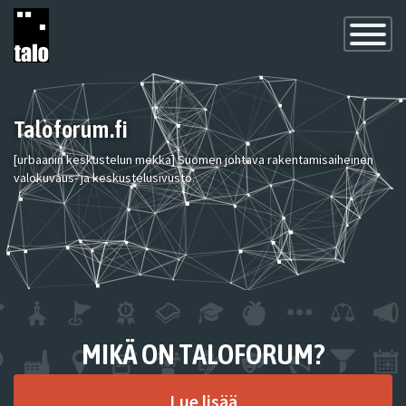
Toggle
Navigatio
Taloforum.fi
[urbaanin keskustelun mekka] Suomen johtava rakentamisaiheinen
valokuvaus- ja keskustelusivusto.
MIKÄ ON TALOFORUM?
Lue lisää