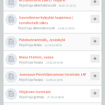
Artturintorni 13krs / Ylöjärvi
Kirjoittaja
albertobroccoli
-
05.07.13 13:15
Savonlinnan kylpylän laajennus /
tornihotelli 16krs
Kirjoittaja
albertobroccoli
-
12.06.12 18:51
Palokunnanmäki, Jyväskylä
Kirjoittaja
Arska
-
11.10.12 00:55
Wasa Station, vaasa
Kirjoittaja
huopa
-
12.02.18 01:06
Joensuun Penttilänrannan tornitalo 14F
Kirjoittaja
huopa
-
11.08.15 14:41
Ylöjärven tornitalo
Kirjoittaja
grendy
-
27.10.10 08:53