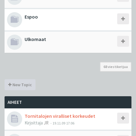
Espoo
Ulkomaat
68 viestiketjua
New Topic
AIHEET
Tornitalojen viralliset korkeudet
Kirjoittaja
JR
-
19.11.09 17:06