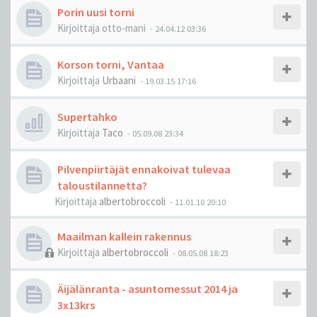
Porin uusi torni
Kirjoittaja
otto-mani
-
24.04.12 03:36
Korson torni, Vantaa
Kirjoittaja
Urbaani
-
19.03.15 17:16
Supertahko
Kirjoittaja
Taco
-
05.09.08 23:34
Pilvenpiirtäjät ennakoivat tulevaa
taloustilannetta?
Kirjoittaja
albertobroccoli
-
11.01.10 20:10
Maailman kallein rakennus
Kirjoittaja
albertobroccoli
-
08.05.08 18:23
Äijälänranta - asuntomessut 2014 ja
3x13krs