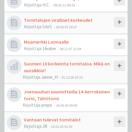
Kirjoittaja
H.C.
-
08.03.12 08:19
Tornitalojen viralliset korkeudet
Kirjoittaja
SdeS
-
18.04.05 18:27
Maamerkki Loimaalle
Kirjoittaja
16valve
-
08.11.07 21:04
Suomen 10 korkeinta tornitaloa. Mikä on
suosikkisi?
Kirjoittaja
Janne_H
-
01.12.06 01:32
Joensuuhun suunnitteilla 14-kerroksinen
torni, Tähtitorni
Kirjoittaja
prepo
-
24.06.05 00:40
Vantaan tulevat tornitalot
Kirjoittaja
JR
-
16.02.05 01:30