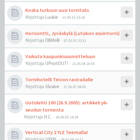
Koska turkuun uusi tornitalo.
Kirjoittaja
Luukie
-
15.09.10 15:18
Horisontti, Jyväskylä (Lutakon asuintorni)
Kirjoittaja
OlliMolli
-
07.02.05 22:31
Vaikuta kaupunkisuunnitteluun
Kirjoittaja
UPnotOUT!
-
21.05.08 20:55
Tornihotelli Teivon raviradalle
Kirjoittaja
16valve
-
27.06.07 08:45
Uutislehti 100 (26.9.2005): artikkeli pk-
seudun torneista
Kirjoittaja
H.C.
-
26.09.05 14:24
Vertical City 2 YLE Teemalla!
Kirjoittaja
1000ft
-
28.02.09 16:17