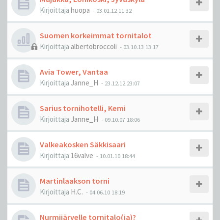
Kirjoittaja
huopa
-
03.01.12 11:32
Suomen korkeimmat tornitalot
Kirjoittaja
albertobroccoli
-
03.10.13 13:17
Avia Tower, Vantaa
Kirjoittaja
Janne_H
-
23.12.12 23:07
Sarius tornihotelli, Kemi
Kirjoittaja
Janne_H
-
09.10.07 18:06
Valkeakosken Säkkisaari
Kirjoittaja
16valve
-
10.01.10 18:44
Martinlaakson torni
Kirjoittaja
H.C.
-
04.06.10 18:19
Nurmijärvelle tornitalo(ja)?