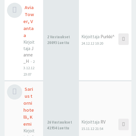
Avia
Tow
er, V
anta
a
Kirjoittaja
Purkki^
2 Vastaukset
Kirjoit
20093 Luettu
24.12.12 10:20
taja
J
anne
_H
-
2
3.12.12
23:07
Sari
us t
orni
hote
lli, K
Kirjoittaja
RV
26 Vastaukset
emi
41934 Luettu
15.11.12 21:54
Kirjoit