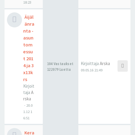
18:23
Äijäl
änra
nta -
asun
tom
essu
t 201
Kirjoittaja
Arska
104 Vastaukset
4 ja 3
122079 Luettu
09.05.16 21:49
x13k
rs
Kirjoit
taja
A
rska
-
20.0
1.12 1
6:51
Kera