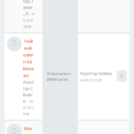
taja
J
anne
_H
-
0
9.10.07
18:06
Valk
eak
oske
n Sä
kkisa
Kirjoittaja
hmikko
13 Vastaukset
ari
28060 Luettu
14.09.12 23:29
Kirjoit
taja
1
6valv
e
-
10.
01.10 1
8:44
Mar