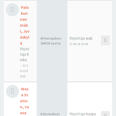
Palo
kun
nan
mäk
i, Jyv
äskyl
Kirjoittaja
wab
69 Vastaukset
ä
104334 Luettu
17.06.18 21:46
Kirjoit
taja
A
rska
-
11.1
0.12 0
0:55
Was
a St
atio
n, va
asa
Kirjoittaja
huopa
0 Vastaukset