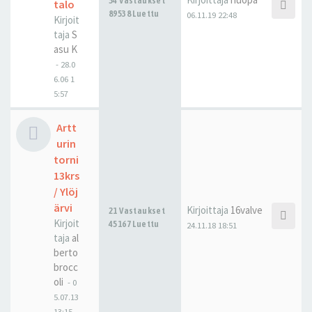
54 Vastaukset
talo
89538 Luettu
06.11.19 22:48
Kirjoit
taja
S
asu K
-
28.0
6.06 1
5:57
Artt
urin
torni
13krs
/ Ylöj
ärvi
Kirjoittaja
16valve
21 Vastaukset
Kirjoit
45167 Luettu
24.11.18 18:51
taja
al
berto
brocc
oli
-
0
5.07.13
13:15