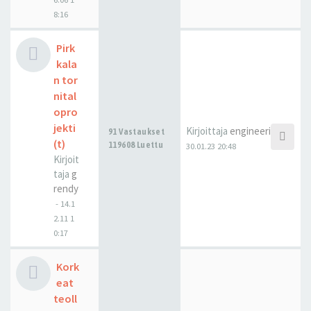
8:16
Pirk
kala
n tor
nital
opro
jekti
Kirjoittaja
engineerix
91 Vastaukset
(t)
119608 Luettu
30.01.23 20:48
Kirjoit
taja
g
rendy
-
14.1
2.11 1
0:17
Kork
eat
teoll