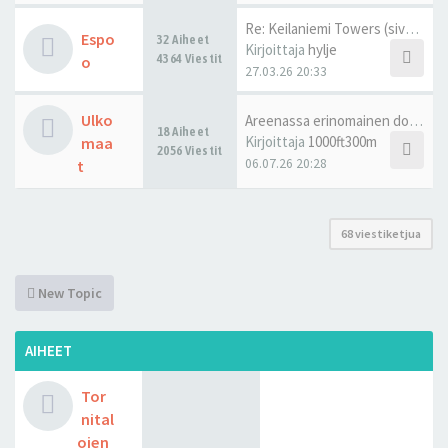
Re: Keilaniemi Towers (sivu 2…
Espo
32 Aiheet
Kirjoittaja
hylje
4364 Viestit
o
27.03.26 20:33
Ulko
Areenassa erinomainen dokumen…
18 Aiheet
Kirjoittaja
1000ft300m
maa
2056 Viestit
06.07.26 20:28
t
68 viestiketjua
New Topic
AIHEET
Tor
nital
ojen