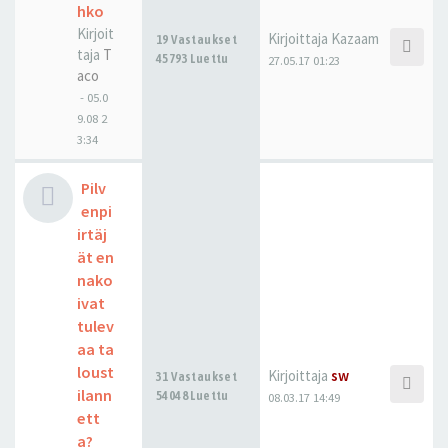
hko
Kirjoit
Kirjoittaja
Kazaam
19 Vastaukset
taja
T
45793 Luettu
27.05.17 01:23
aco
-
05.0
9.08 2
3:34
Pilv
enpi
irtäj
ät en
nako
ivat
tulev
aa ta
loust
Kirjoittaja
sw
31 Vastaukset
ilann
54048 Luettu
08.03.17 14:49
ett
a?