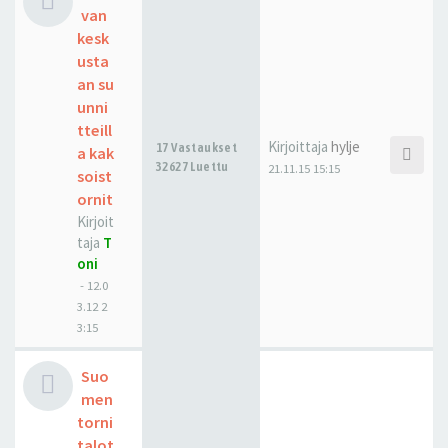
van
kesk
usta
an su
unni
tteill
Kirjoittaja
hylje
17 Vastaukset
a kak
32627 Luettu
21.11.15 15:15
soist
ornit
Kirjoit
taja
T
oni
-
12.0
3.12 2
3:15
Suo
men
torni
talot