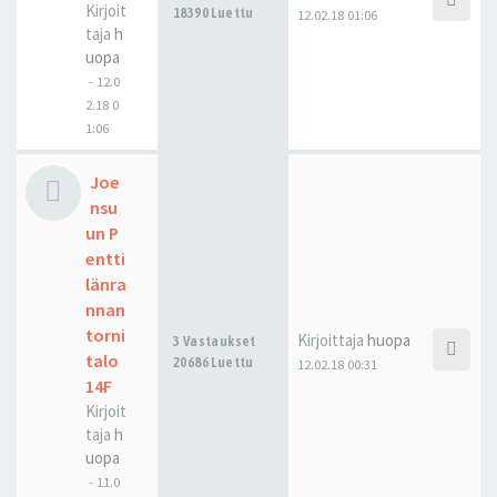
Kirjoit
18390 Luettu
12.02.18 01:06
taja
h
uopa
-
12.0
2.18 0
1:06
Joe
nsu
un P
entti
länra
nnan
torni
Kirjoittaja
huopa
3 Vastaukset
talo
20686 Luettu
12.02.18 00:31
14F
Kirjoit
taja
h
uopa
-
11.0