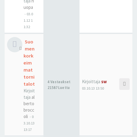
taja
h
uopa
-
03.0
1.12 1
1:32
Suo
men
kork
eim
mat
torni
Kirjoittaja
sw
4 Vastaukset
talot
21587 Luettu
03.10.13 13:50
Kirjoit
taja
al
berto
brocc
oli
-
0
3.10.13
13:17