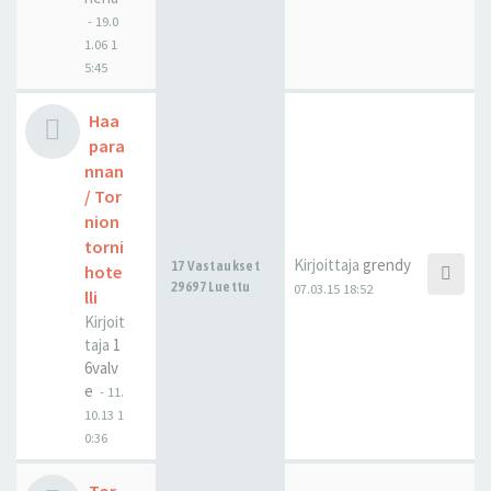
-
19.0
1.06 1
5:45
Haa
para
nnan
/ Tor
nion
torni
Kirjoittaja
grendy
17 Vastaukset
hote
29697 Luettu
07.03.15 18:52
lli
Kirjoit
taja
1
6valv
e
-
11.
10.13 1
0:36