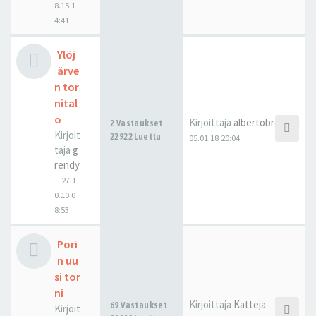
8.15 1
4:41
Ylöj
ärve
n tor
nital
o
Kirjoittaja
albertobroccoli
2 Vastaukset
Kirjoit
22922 Luettu
05.01.18 20:04
taja
g
rendy
-
27.1
0.10 0
8:53
Pori
n uu
si tor
ni
Kirjoittaja
Katteja
69 Vastaukset
Kirjoit