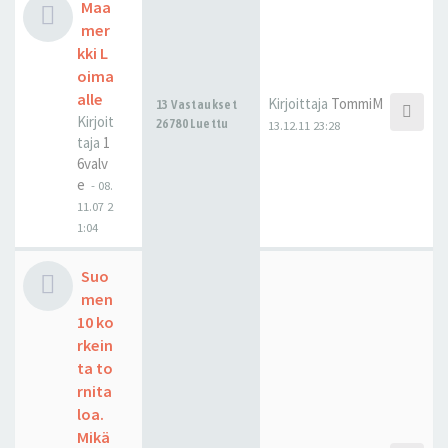
Maa
mer
kki L
oima
alle
Kirjoittaja
TommiM
13 Vastaukset
Kirjoit
26780 Luettu
13.12.11 23:28
taja
1
6valv
e
-
08.
11.07 2
1:04
Suo
men
10 ko
rkein
ta to
rnita
loa.
Mikä