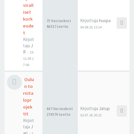
virall
iset
kork
Kirjoittaja
huopa
73 Vastaukset
eude
86517 Luettu
04.08.26 15:14
t
Kirjoit
taja
J
R
-
19.
11.09 1
7:06
Oulu
n to
rnita
lopr
ojek
Kirjoittaja
Jatup
447 Vastaukset
tit
274574 Luettu
02.07.26 20:21
Kirjoit
taja
J
ari
-
1