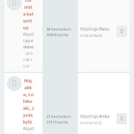
Tor
nist
a kat
sott
ua
Kirjoittaja
Klazu
86 Vastaukset
Kirjoit
99430 Luettu
31.05.14 06:05
taja
e
skimo
-
03.0
7.08 1
1:22
Maj
akk
a, Lo
hiko
ski, J
yväs
Kirjoittaja
Arska
21 Vastaukset
kylä
39377 Luettu
31.12.13 01:11
Kirjoit