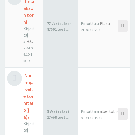
tinla
akso
n tor
ni
Kirjoittaja
Klazu
77 Vastaukset
Kirjoit
87501 Luettu
21.06.12 21:13
taj
a
H.C.
-
04.0
6.10 1
8:19
Nur
mijä
rvell
e tor
nital
o(j
Kirjoittaja
albertobroccoli
5 Vastaukset
a)?
17668 Luettu
08.03.12 15:12
Kirjoit
taj