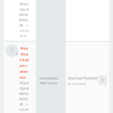
Kirjoit
taja
al
berto
brocc
oli
-
1
1.01.10
20:10
Maa
ilma
n kall
ein r
aken
nus
Kirjoittaja
Pyöröovi
2 Vastaukset
Kirjoit
29877 Luettu
21.12.16 19:21
taja
al
berto
brocc
oli
-
0
8.05.08