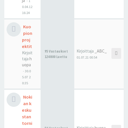
ja
-
1
0.04.12
16:24
Kuo
pion
proj
ektit
Kirjoittaja
_ABC_
95 Vastaukset
Kirjoit
124800 Luettu
01.07.21 00:54
taja
h
uopa
-
30.0
5.07 2
0:35
Noki
an k
esku
stan
torni
Kirjoittaja
huopa