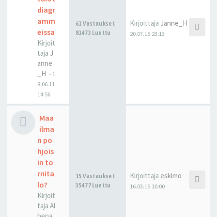
diagr
amm
Kirjoittaja
Janne_H
61 Vastaukset
eissa
81473 Luettu
20.07.15 23:13
Kirjoit
taja
J
anne
_H
-
1
8.06.11
14:56
Maa
ilma
n po
hjois
in to
rnita
Kirjoittaja
eskimo
15 Vastaukset
lo?
35477 Luettu
16.03.15 10:00
Kirjoit
taja
Al
hena