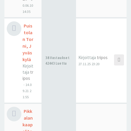
0.06.10
14:35
Puis
tola
n Tor
ni, J
yväs
Kirjoittaja
tripos
38 Vastaukset
kylä
42443 Luettu
27.11.25 23:20
Kirjoit
taja
tr
ipos
-
14.0
9.21 2
1:55
Pikk
alan
kaap