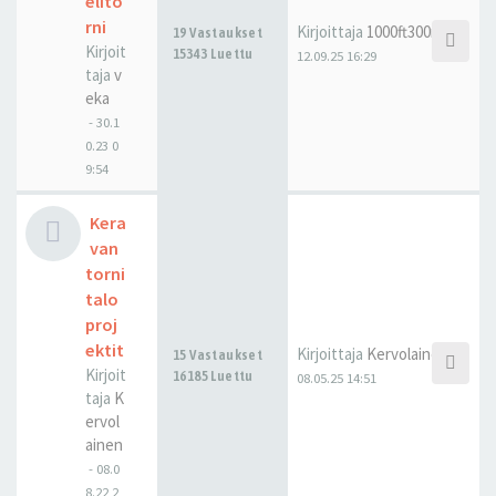
elito
rni
Kirjoittaja
1000ft300m
19 Vastaukset
Kirjoit
15343 Luettu
12.09.25 16:29
taja
v
eka
-
30.1
0.23 0
9:54
Kera
van
torni
talo
proj
ektit
Kirjoittaja
Kervolainen
15 Vastaukset
Kirjoit
16185 Luettu
08.05.25 14:51
taja
K
ervol
ainen
-
08.0
8.22 2