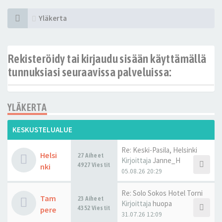
Yläkerta
Rekisteröidy tai kirjaudu sisään käyttämällä
tunnuksiasi seuraavissa palveluissa:
YLÄKERTA
KESKUSTELUALUE
Re: Keski-Pasila, Helsinki
Helsi
27 Aiheet
Kirjoittaja
Janne_H
4927 Viestit
nki
05.08.26 20:29
Re: Solo Sokos Hotel Torni
Tam
23 Aiheet
Kirjoittaja
huopa
4352 Viestit
pere
31.07.26 12:09