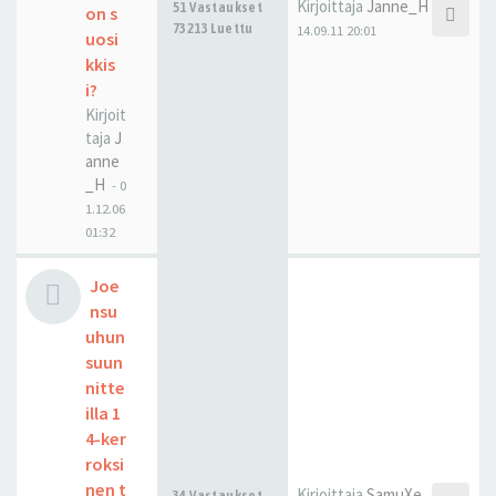
Kirjoittaja
Janne_H
51 Vastaukset
on s
73213 Luettu
14.09.11 20:01
uosi
kkis
i?
Kirjoit
taja
J
anne
_H
-
0
1.12.06
01:32
Joe
nsu
uhun
suun
nitte
illa 1
4-ker
roksi
nen t
Kirjoittaja
SamuXe
34 Vastaukset