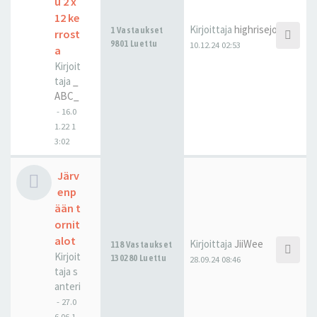
u 2 x
12 ke
Kirjoittaja
highrisejonne
1 Vastaukset
rrost
9801 Luettu
10.12.24 02:53
a
Kirjoit
taja
_
ABC_
-
16.0
1.22 1
3:02
Järv
enp
ään t
ornit
alot
Kirjoittaja
JiiWee
118 Vastaukset
Kirjoit
130280 Luettu
28.09.24 08:46
taja
s
anteri
-
27.0
6.06 1