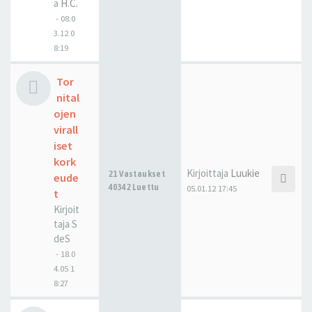
a
H.C.
-
08.0
3.12 0
8:19
Tor
nital
ojen
virall
iset
kork
Kirjoittaja
Luukie
21 Vastaukset
eude
40342 Luettu
05.01.12 17:45
t
Kirjoit
taja
S
deS
-
18.0
4.05 1
8:27