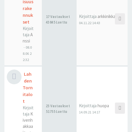
isuus
rake
nnuk
Kirjoittaja
arkkinikkari
17 Vastaukset
set
43845 Luettu
04.11.22 14:43
Kirjoit
taja
A
nssi
-
08.0
8.06 2
2:32
Lah
den
Torn
italo
t
Kirjoittaja
huopa
23 Vastaukset
Kirjoit
51755 Luettu
14.09.21 14:17
taja
K
ivenh
akkaa