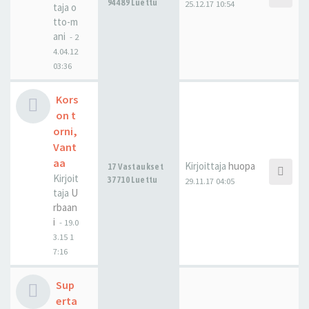
94489 Luettu
25.12.17 10:54
taja
o
tto-m
ani
-
2
4.04.12
03:36
Kors
on t
orni,
Vant
aa
Kirjoittaja
huopa
17 Vastaukset
Kirjoit
37710 Luettu
29.11.17 04:05
taja
U
rbaan
i
-
19.0
3.15 1
7:16
Sup
erta