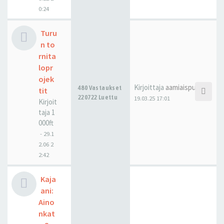
0:24
Turu
n to
rnita
lopr
ojek
Kirjoittaja
aamiaispulla
480 Vastaukset
tit
220722 Luettu
19.03.25 17:01
Kirjoit
taja
1
000ft
-
29.1
2.06 2
2:42
Kaja
ani:
Aino
nkat