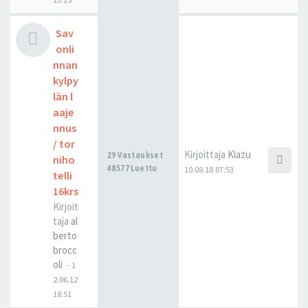
Sav
onli
nnan
kylpy
län l
aaje
nnus
/ tor
Kirjoittaja
Klazu
29 Vastaukset
niho
48577 Luettu
10.08.18 07:53
telli
16krs
Kirjoit
taja
al
berto
brocc
oli
-
1
2.06.12
18:51