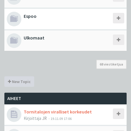
Espoo
Ulkomaat
68 viestiketjua
New Topic
AIHEET
Tornitalojen viralliset korkeudet
Kirjoittaja
JR
-
19.11.09 17:06