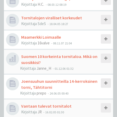
Kirjoittaja
H.C.
-
08.03.12 08:19
Tornitalojen viralliset korkeudet
Kirjoittaja
SdeS
-
18.04.05 18:27
Maamerkki Loimaalle
Kirjoittaja
16valve
-
08.11.07 21:04
Suomen 10 korkeinta tornitaloa. Mikä on
suosikkisi?
Kirjoittaja
Janne_H
-
01.12.06 01:32
Joensuuhun suunnitteilla 14-kerroksinen
torni, Tähtitorni
Kirjoittaja
prepo
-
24.06.05 00:40
Vantaan tulevat tornitalot
Kirjoittaja
JR
-
16.02.05 01:30