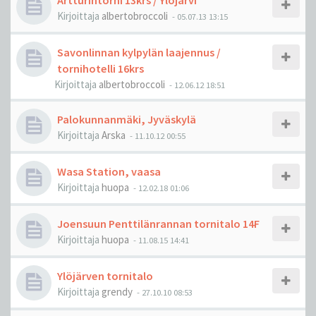
Artturintorni 13krs / Ylöjärvi
Kirjoittaja
albertobroccoli
-
05.07.13 13:15
Savonlinnan kylpylän laajennus /
tornihotelli 16krs
Kirjoittaja
albertobroccoli
-
12.06.12 18:51
Palokunnanmäki, Jyväskylä
Kirjoittaja
Arska
-
11.10.12 00:55
Wasa Station, vaasa
Kirjoittaja
huopa
-
12.02.18 01:06
Joensuun Penttilänrannan tornitalo 14F
Kirjoittaja
huopa
-
11.08.15 14:41
Ylöjärven tornitalo
Kirjoittaja
grendy
-
27.10.10 08:53