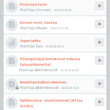
Porin uusi torni
Kirjoittaja
otto-mani
-
24.04.12 03:36
Korson torni, Vantaa
Kirjoittaja
Urbaani
-
19.03.15 17:16
Supertahko
Kirjoittaja
Taco
-
05.09.08 23:34
Pilvenpiirtäjät ennakoivat tulevaa
taloustilannetta?
Kirjoittaja
albertobroccoli
-
11.01.10 20:10
Maailman kallein rakennus
Kirjoittaja
albertobroccoli
-
08.05.08 18:23
Äijälänranta - asuntomessut 2014 ja
3x13krs