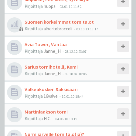
Kirjoittaja
huopa
-
03.01.12 11:32
Suomen korkeimmat tornitalot
Kirjoittaja
albertobroccoli
-
03.10.13 13:17
Avia Tower, Vantaa
Kirjoittaja
Janne_H
-
23.12.12 23:07
Sarius tornihotelli, Kemi
Kirjoittaja
Janne_H
-
09.10.07 18:06
Valkeakosken Säkkisaari
Kirjoittaja
16valve
-
10.01.10 18:44
Martinlaakson torni
Kirjoittaja
H.C.
-
04.06.10 18:19
Nurmijärvelle tornitalo(ja)?