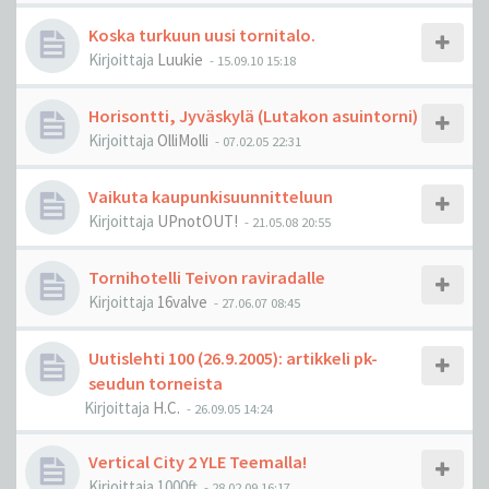
Koska turkuun uusi tornitalo.
Kirjoittaja
Luukie
-
15.09.10 15:18
Horisontti, Jyväskylä (Lutakon asuintorni)
Kirjoittaja
OlliMolli
-
07.02.05 22:31
Vaikuta kaupunkisuunnitteluun
Kirjoittaja
UPnotOUT!
-
21.05.08 20:55
Tornihotelli Teivon raviradalle
Kirjoittaja
16valve
-
27.06.07 08:45
Uutislehti 100 (26.9.2005): artikkeli pk-
seudun torneista
Kirjoittaja
H.C.
-
26.09.05 14:24
Vertical City 2 YLE Teemalla!
Kirjoittaja
1000ft
-
28.02.09 16:17