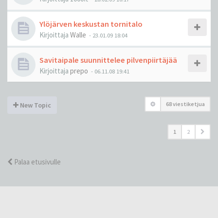
Ylöjärven keskustan tornitalo
Kirjoittaja
Walle
-
23.01.09 18:04
Savitaipale suunnittelee pilvenpiirtäjää
Kirjoittaja
prepo
-
06.11.08 19:41
68 viestiketjua
New Topic
1
2
Palaa etusivulle