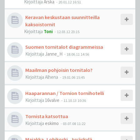
Kirjoittaja
Arska
-
20.01.12 16:51
Keravan keskustaan suunnitteilla
kaksoistornit
Kirjoittaja
Toni
-
12.03.12 23:15
Suomen tornitalot diagrammeissa
Kirjoittaja
Janne_H
-
18.06.11 14:56
Maailman pohjoisin tornitalo?
Kirjoittaja
Alhena
-
19.01.06 15:45
Haaparannan / Tornion tornihotelli
Kirjoittaja
16valve
-
11.10.13 10:36
Tornista katsottua
Kirjoittaja
eskimo
-
03.07.08 11:22
Majakka, Lohikoski, Jyväskylä