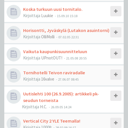
Koska turkuun uusi tornitalo.
Kirjoittaja
Luukie
-
15.09.10 15:18
Horisontti, Jyväskylä (Lutakon asuintorni)
Kirjoittaja
OlliMolli
-
07.02.05 22:31
Vaikuta kaupunkisuunnitteluun
Kirjoittaja
UPnotOUT!
-
21.05.08 20:55
Tornihotelli Teivon raviradalle
Kirjoittaja
16valve
-
27.06.07 08:45
Uutislehti 100 (26.9.2005): artikkeli pk-
seudun torneista
Kirjoittaja
H.C.
-
26.09.05 14:24
Vertical City 2 YLE Teemalla!
Kirjoittaja
1000ft
-
28.02.09 16:17