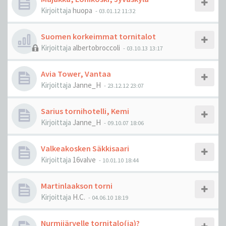
Kirjoittaja
huopa
-
03.01.12 11:32
Suomen korkeimmat tornitalot
Kirjoittaja
albertobroccoli
-
03.10.13 13:17
Avia Tower, Vantaa
Kirjoittaja
Janne_H
-
23.12.12 23:07
Sarius tornihotelli, Kemi
Kirjoittaja
Janne_H
-
09.10.07 18:06
Valkeakosken Säkkisaari
Kirjoittaja
16valve
-
10.01.10 18:44
Martinlaakson torni
Kirjoittaja
H.C.
-
04.06.10 18:19
Nurmijärvelle tornitalo(ja)?