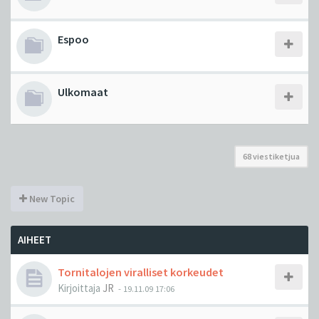
Espoo
Ulkomaat
68 viestiketjua
New Topic
AIHEET
Tornitalojen viralliset korkeudet
Kirjoittaja
JR
-
19.11.09 17:06