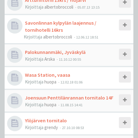
Artturintorni 13krs / Ylöjärvi
Kirjoittaja
albertobroccoli
-
05.07.13 13:15
Savonlinnan kylpylän laajennus /
tornihotelli 16krs
Kirjoittaja
albertobroccoli
-
12.06.12 18:51
Palokunnanmäki, Jyväskylä
Kirjoittaja
Arska
-
11.10.12 00:55
Wasa Station, vaasa
Kirjoittaja
huopa
-
12.02.18 01:06
Joensuun Penttilänrannan tornitalo 14F
Kirjoittaja
huopa
-
11.08.15 14:41
Ylöjärven tornitalo
Kirjoittaja
grendy
-
27.10.10 08:53