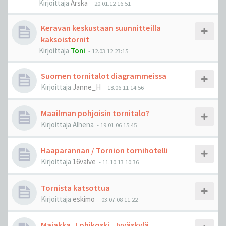
Kirjoittaja
Arska
-
20.01.12 16:51
Keravan keskustaan suunnitteilla
kaksoistornit
Kirjoittaja
Toni
-
12.03.12 23:15
Suomen tornitalot diagrammeissa
Kirjoittaja
Janne_H
-
18.06.11 14:56
Maailman pohjoisin tornitalo?
Kirjoittaja
Alhena
-
19.01.06 15:45
Haaparannan / Tornion tornihotelli
Kirjoittaja
16valve
-
11.10.13 10:36
Tornista katsottua
Kirjoittaja
eskimo
-
03.07.08 11:22
Majakka, Lohikoski, Jyväskylä