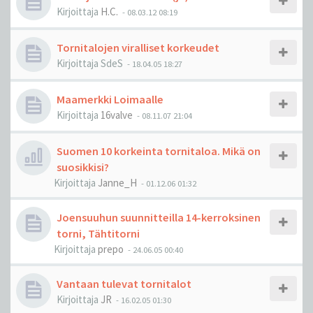
Kirjoittaja
H.C.
-
08.03.12 08:19
Tornitalojen viralliset korkeudet
Kirjoittaja
SdeS
-
18.04.05 18:27
Maamerkki Loimaalle
Kirjoittaja
16valve
-
08.11.07 21:04
Suomen 10 korkeinta tornitaloa. Mikä on
suosikkisi?
Kirjoittaja
Janne_H
-
01.12.06 01:32
Joensuuhun suunnitteilla 14-kerroksinen
torni, Tähtitorni
Kirjoittaja
prepo
-
24.06.05 00:40
Vantaan tulevat tornitalot
Kirjoittaja
JR
-
16.02.05 01:30