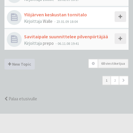
Ylöjärven keskustan tornitalo
Kirjoittaja
Walle
-
23.01.09 18:04
Savitaipale suunnittelee pilvenpiirtäjää
Kirjoittaja
prepo
-
06.11.08 19:41
68 viestiketjua
New Topic
1
2
Palaa etusivulle