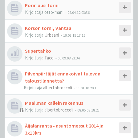
Porin uusi torni
Kirjoittaja
otto-mani
-
24.04.12 03:36
Korson torni, Vantaa
Kirjoittaja
Urbaani
-
19.03.15 17:16
Supertahko
Kirjoittaja
Taco
-
05.09.08 23:34
Pilvenpiirtäjät ennakoivat tulevaa
taloustilannetta?
Kirjoittaja
albertobroccoli
-
11.01.10 20:10
Maailman kallein rakennus
Kirjoittaja
albertobroccoli
-
08.05.08 18:23
Äijälänranta - asuntomessut 2014 ja
3x13krs