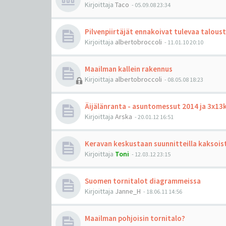
Kirjoittaja
Taco
-
05.09.08 23:34
Pilvenpiirtäjät ennakoivat tulevaa talous
Kirjoittaja
albertobroccoli
-
11.01.10 20:10
Maailman kallein rakennus
Kirjoittaja
albertobroccoli
-
08.05.08 18:23
Äijälänranta - asuntomessut 2014 ja 3x13
Kirjoittaja
Arska
-
20.01.12 16:51
Keravan keskustaan suunnitteilla kaksois
Kirjoittaja
Toni
-
12.03.12 23:15
Suomen tornitalot diagrammeissa
Kirjoittaja
Janne_H
-
18.06.11 14:56
Maailman pohjoisin tornitalo?