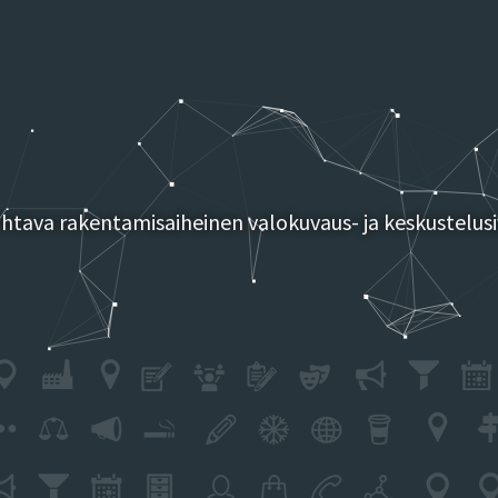
tava rakentamisaiheinen valokuvaus- ja keskustelusi