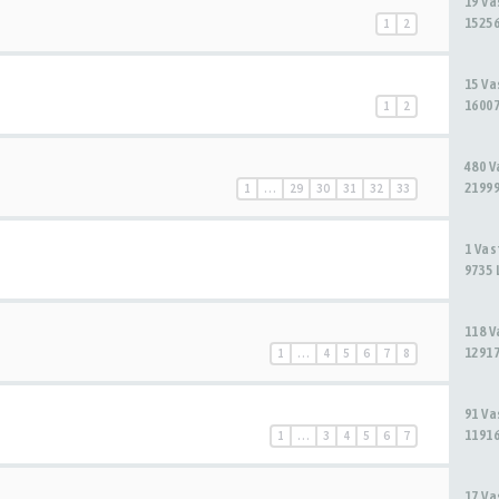
19 V
15256
1
2
15 V
16007
1
2
480 
21999
1
…
29
30
31
32
33
1 Va
9735 
118 
12917
1
…
4
5
6
7
8
91 V
11916
1
…
3
4
5
6
7
17 V