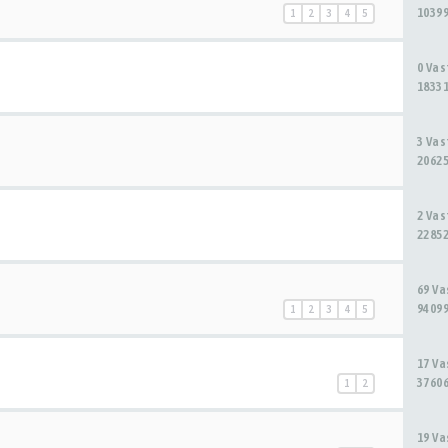
10399
1
2
3
4
5
0 Va
18331
3 Va
20625
2 Va
22852
69 V
94099
1
2
3
4
5
17 V
37606
1
2
19 V