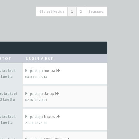
68 viestiketjua
1
2
Seuraava
ASTOT
UUSIN VIESTI
Kirjoittaja
huopa
astaukset
 Luettu
04.08.26 15:14
Kirjoittaja
Jatup
Vastaukset
3 Luettu
02.07.26 20:21
Kirjoittaja
tripos
astaukset
 Luettu
27.11.25 23:20