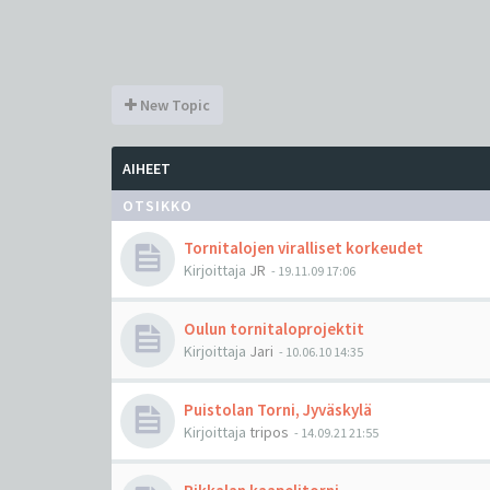
New Topic
AIHEET
OTSIKKO
Tornitalojen viralliset korkeudet
Kirjoittaja
JR
-
19.11.09 17:06
Oulun tornitaloprojektit
Kirjoittaja
Jari
-
10.06.10 14:35
Puistolan Torni, Jyväskylä
Kirjoittaja
tripos
-
14.09.21 21:55