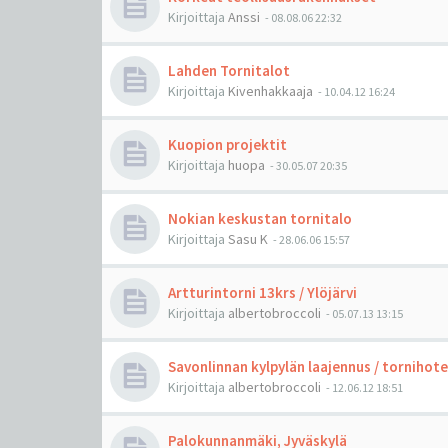
Kirjoittaja
Anssi
-
08.08.06 22:32
Lahden Tornitalot
Kirjoittaja
Kivenhakkaaja
-
10.04.12 16:24
Kuopion projektit
Kirjoittaja
huopa
-
30.05.07 20:35
Nokian keskustan tornitalo
Kirjoittaja
Sasu K
-
28.06.06 15:57
Artturintorni 13krs / Ylöjärvi
Kirjoittaja
albertobroccoli
-
05.07.13 13:15
Savonlinnan kylpylän laajennus / tornihotel
Kirjoittaja
albertobroccoli
-
12.06.12 18:51
Palokunnanmäki, Jyväskylä