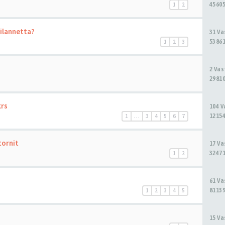
45605
1
2
tilannetta?
31 V
53861
1
2
3
2 Va
29810
krs
104 
12154
1
…
3
4
5
6
7
tornit
17 V
32471
1
2
61 V
81139
1
2
3
4
5
15 V