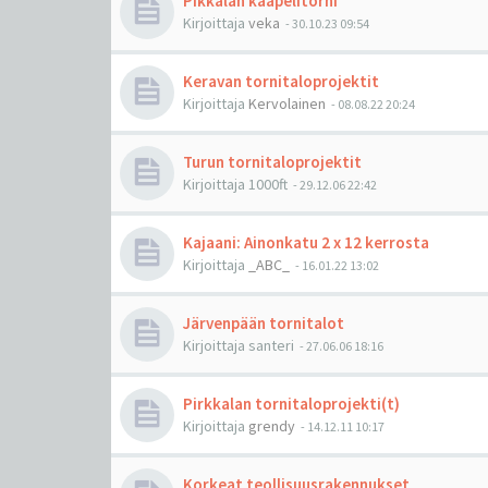
Pikkalan kaapelitorni
Kirjoittaja
veka
-
30.10.23 09:54
Keravan tornitaloprojektit
Kirjoittaja
Kervolainen
-
08.08.22 20:24
Turun tornitaloprojektit
Kirjoittaja
1000ft
-
29.12.06 22:42
Kajaani: Ainonkatu 2 x 12 kerrosta
Kirjoittaja
_ABC_
-
16.01.22 13:02
Järvenpään tornitalot
Kirjoittaja
santeri
-
27.06.06 18:16
Pirkkalan tornitaloprojekti(t)
Kirjoittaja
grendy
-
14.12.11 10:17
Korkeat teollisuusrakennukset