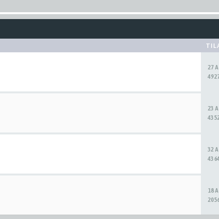
TIL
27 
4927
23 
4352
32 
4364
18 
2056