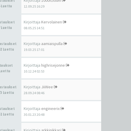
Kirjoittaja
1000ft300m
astaukset
 Luettu
12.09.25 16:29
Kirjoittaja
Kervolainen
astaukset
 Luettu
08.05.25 14:51
Kirjoittaja
aamiaispulla
Vastaukset
2 Luettu
19.03.25 17:01
Kirjoittaja
highrisejonne
staukset
Luettu
10.12.24 02:53
Kirjoittaja
JiiWee
Vastaukset
3 Luettu
28.09.24 08:46
Kirjoittaja
engineerix
astaukset
1 Luettu
30.01.23 20:48
Kirjoittaja
arkkinikkari
astaukset