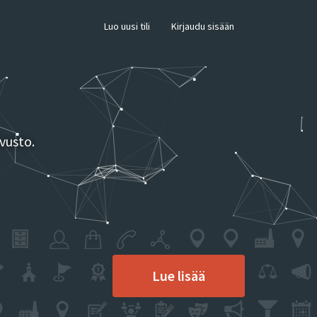
×
Luo uusi tili
Kirjaudu sisään
vusto.
Lue lisää