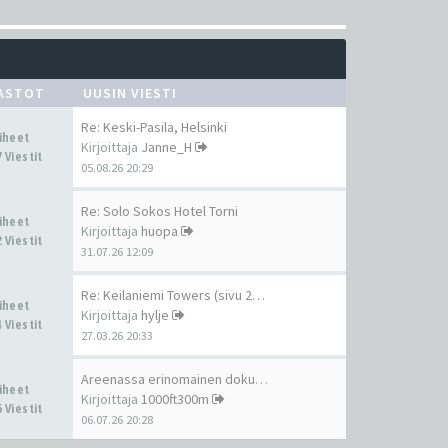
ASTOT
UUSIN VIESTI
Re: Keski-Pasila, Helsinki
Aiheet
Kirjoittaja
Janne_H
 Viestit
05.08.26 20:29
Re: Solo Sokos Hotel Torni
Aiheet
Kirjoittaja
huopa
 Viestit
31.07.26 12:09
Re: Keilaniemi Towers (sivu 2…
Aiheet
Kirjoittaja
hylje
 Viestit
27.03.26 20:33
Areenassa erinomainen dokumen…
Aiheet
Kirjoittaja
1000ft300m
 Viestit
06.07.26 20:28