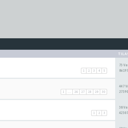
TIL
73 V
86197
1
2
3
4
5
447 
27390
1
…
26
27
28
29
30
38 V
42307
1
2
3