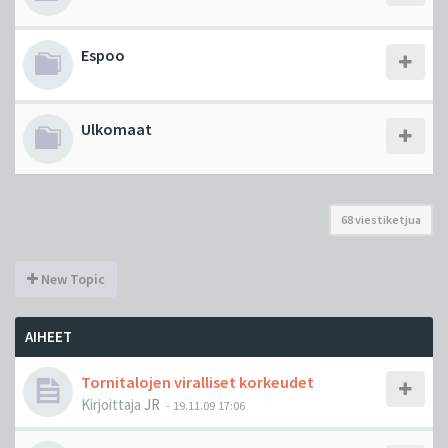
Espoo
Ulkomaat
68 viestiketjua
New Topic
AIHEET
Tornitalojen viralliset korkeudet
Kirjoittaja
JR
-
19.11.09 17:06