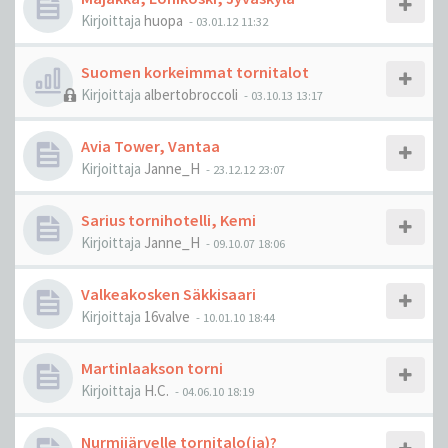
Kirjoittaja
huopa
-
03.01.12 11:32
Suomen korkeimmat tornitalot
Kirjoittaja
albertobroccoli
-
03.10.13 13:17
Avia Tower, Vantaa
Kirjoittaja
Janne_H
-
23.12.12 23:07
Sarius tornihotelli, Kemi
Kirjoittaja
Janne_H
-
09.10.07 18:06
Valkeakosken Säkkisaari
Kirjoittaja
16valve
-
10.01.10 18:44
Martinlaakson torni
Kirjoittaja
H.C.
-
04.06.10 18:19
Nurmijärvelle tornitalo(ja)?