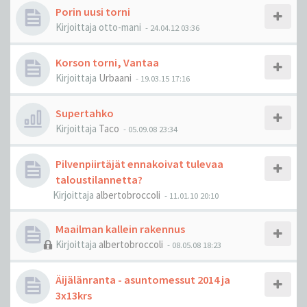
Porin uusi torni
Kirjoittaja
otto-mani
-
24.04.12 03:36
Korson torni, Vantaa
Kirjoittaja
Urbaani
-
19.03.15 17:16
Supertahko
Kirjoittaja
Taco
-
05.09.08 23:34
Pilvenpiirtäjät ennakoivat tulevaa
taloustilannetta?
Kirjoittaja
albertobroccoli
-
11.01.10 20:10
Maailman kallein rakennus
Kirjoittaja
albertobroccoli
-
08.05.08 18:23
Äijälänranta - asuntomessut 2014 ja
3x13krs