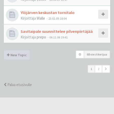
Ylöjärven keskustan tornitalo
Kirjoittaja
Walle
-
23.01.09 18:04
Savitaipale suunnittelee pilvenpiirtäjää
Kirjoittaja
prepo
-
06.11.08 19:41
68 viestiketjua
New Topic
1
2
Palaa etusivulle