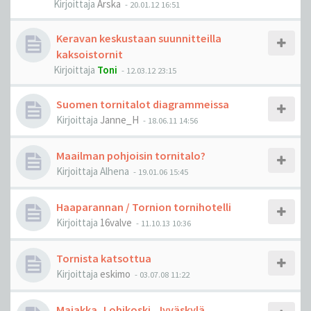
Kirjoittaja
Arska
-
20.01.12 16:51
Keravan keskustaan suunnitteilla
kaksoistornit
Kirjoittaja
Toni
-
12.03.12 23:15
Suomen tornitalot diagrammeissa
Kirjoittaja
Janne_H
-
18.06.11 14:56
Maailman pohjoisin tornitalo?
Kirjoittaja
Alhena
-
19.01.06 15:45
Haaparannan / Tornion tornihotelli
Kirjoittaja
16valve
-
11.10.13 10:36
Tornista katsottua
Kirjoittaja
eskimo
-
03.07.08 11:22
Majakka, Lohikoski, Jyväskylä