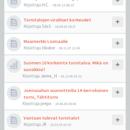
Kirjoittaja
H.C.
-
08.03.12 08:19
Tornitalojen viralliset korkeudet
Kirjoittaja
SdeS
-
18.04.05 18:27
Maamerkki Loimaalle
Kirjoittaja
16valve
-
08.11.07 21:04
Suomen 10 korkeinta tornitaloa. Mikä on
suosikkisi?
Kirjoittaja
Janne_H
-
01.12.06 01:32
Joensuuhun suunnitteilla 14-kerroksinen
torni, Tähtitorni
Kirjoittaja
prepo
-
24.06.05 00:40
Vantaan tulevat tornitalot
Kirjoittaja
JR
-
16.02.05 01:30