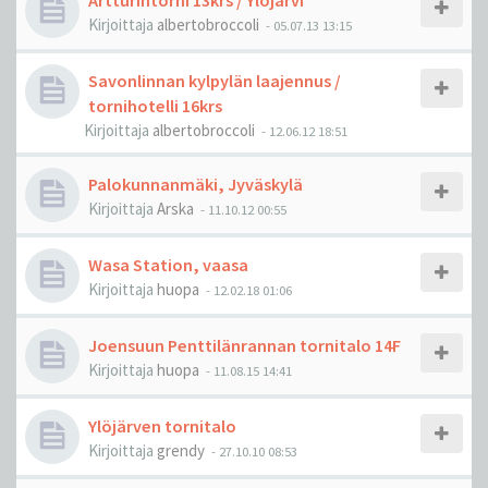
Artturintorni 13krs / Ylöjärvi
Kirjoittaja
albertobroccoli
-
05.07.13 13:15
Savonlinnan kylpylän laajennus /
tornihotelli 16krs
Kirjoittaja
albertobroccoli
-
12.06.12 18:51
Palokunnanmäki, Jyväskylä
Kirjoittaja
Arska
-
11.10.12 00:55
Wasa Station, vaasa
Kirjoittaja
huopa
-
12.02.18 01:06
Joensuun Penttilänrannan tornitalo 14F
Kirjoittaja
huopa
-
11.08.15 14:41
Ylöjärven tornitalo
Kirjoittaja
grendy
-
27.10.10 08:53