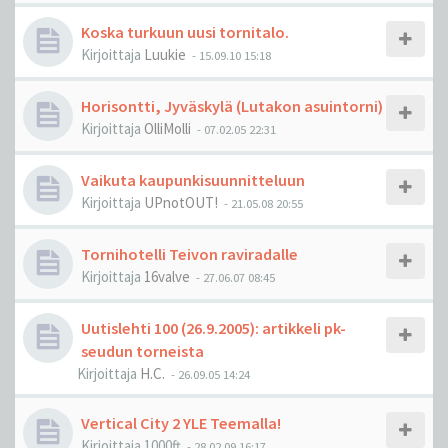
Koska turkuun uusi tornitalo.
Kirjoittaja
Luukie
-
15.09.10 15:18
Horisontti, Jyväskylä (Lutakon asuintorni)
Kirjoittaja
OlliMolli
-
07.02.05 22:31
Vaikuta kaupunkisuunnitteluun
Kirjoittaja
UPnotOUT!
-
21.05.08 20:55
Tornihotelli Teivon raviradalle
Kirjoittaja
16valve
-
27.06.07 08:45
Uutislehti 100 (26.9.2005): artikkeli pk-
seudun torneista
Kirjoittaja
H.C.
-
26.09.05 14:24
Vertical City 2 YLE Teemalla!
Kirjoittaja
1000ft
-
28.02.09 16:17