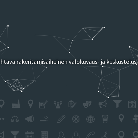
tava rakentamisaiheinen valokuvaus- ja keskustelusi