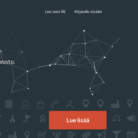
×
Luo uusi tili
Kirjaudu sisään
vusto.
Lue lisää