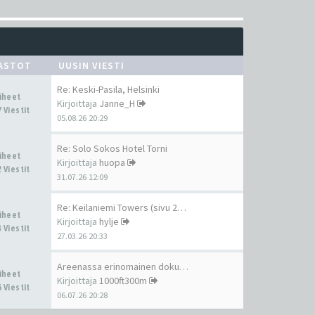
ASTOT
UUSIN VIESTI
Re: Keski-Pasila, Helsinki
Aiheet
Kirjoittaja
Janne_H
 Viestit
05.08.26 20:29
Re: Solo Sokos Hotel Torni
Aiheet
Kirjoittaja
huopa
 Viestit
31.07.26 12:09
Re: Keilaniemi Towers (sivu 2…
Aiheet
Kirjoittaja
hylje
 Viestit
27.03.26 20:33
Areenassa erinomainen dokumen…
Aiheet
Kirjoittaja
1000ft300m
 Viestit
06.07.26 20:28