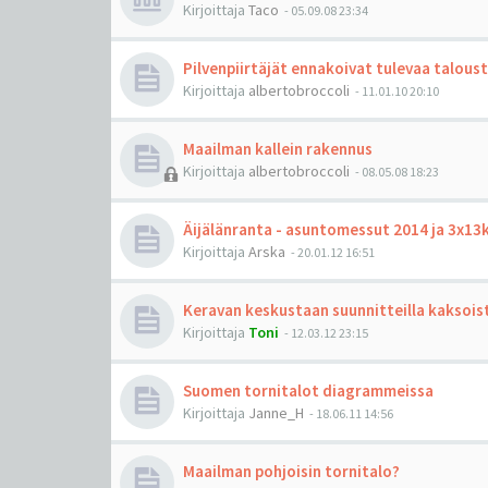
Kirjoittaja
Taco
-
05.09.08 23:34
Pilvenpiirtäjät ennakoivat tulevaa talous
Kirjoittaja
albertobroccoli
-
11.01.10 20:10
Maailman kallein rakennus
Kirjoittaja
albertobroccoli
-
08.05.08 18:23
Äijälänranta - asuntomessut 2014 ja 3x13
Kirjoittaja
Arska
-
20.01.12 16:51
Keravan keskustaan suunnitteilla kaksois
Kirjoittaja
Toni
-
12.03.12 23:15
Suomen tornitalot diagrammeissa
Kirjoittaja
Janne_H
-
18.06.11 14:56
Maailman pohjoisin tornitalo?