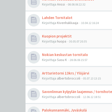
Kirjoittaja
Anssi
-
08.08.06 22:32
Lahden Tornitalot
Kirjoittaja
Kivenhakkaaja
-
10.04.12 16:24
Kuopion projektit
Kirjoittaja
huopa
-
30.05.07 20:35
Nokian keskustan tornitalo
Kirjoittaja
Sasu K
-
28.06.06 15:57
Artturintorni 13krs / Ylöjärvi
Kirjoittaja
albertobroccoli
-
05.07.13 13:15
Savonlinnan kylpylän laajennus / tornihotel
Kirjoittaja
albertobroccoli
-
12.06.12 18:51
Palokunnanmäki, Jyväskylä