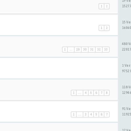
19 V
15277
1
2
15 V
16060
1
2
480 
22017
1
…
29
30
31
32
33
1 Va
9752 
118 
12946
1
…
4
5
6
7
8
91 V
11925
1
…
3
4
5
6
7
17 V