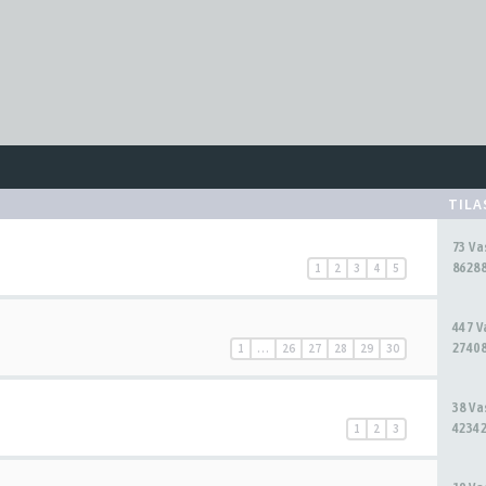
TIL
73 V
86288
1
2
3
4
5
447 
27408
1
…
26
27
28
29
30
38 V
42342
1
2
3