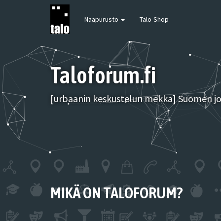
Naapurusto
Talo-Shop
Taloforum.fi
[urbaanin keskustelun mekka] Suomen joh
MIKÄ ON TALOFORUM?