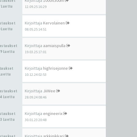
Kirjoittaja
1000ft300m
astaukset
 Luettu
12.09.25 16:29
Kirjoittaja
Kervolainen
astaukset
 Luettu
08.05.25 14:51
Kirjoittaja
aamiaispulla
Vastaukset
9 Luettu
19.03.25 17:01
Kirjoittaja
highrisejonne
staukset
Luettu
10.12.24 02:53
Kirjoittaja
JiiWee
Vastaukset
4 Luettu
28.09.24 08:46
Kirjoittaja
engineerix
astaukset
3 Luettu
30.01.23 20:48
Kirjoittaja
arkkinikkari
astaukset