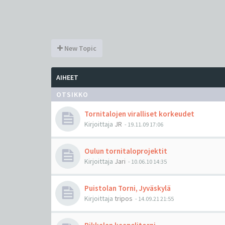
New Topic
AIHEET
OTSIKKO
Tornitalojen viralliset korkeudet
Kirjoittaja
JR
-
19.11.09 17:06
Oulun tornitaloprojektit
Kirjoittaja
Jari
-
10.06.10 14:35
Puistolan Torni, Jyväskylä
Kirjoittaja
tripos
-
14.09.21 21:55