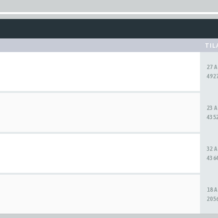
TIL
27 
4927
23 
4352
32 
4364
18 
2056