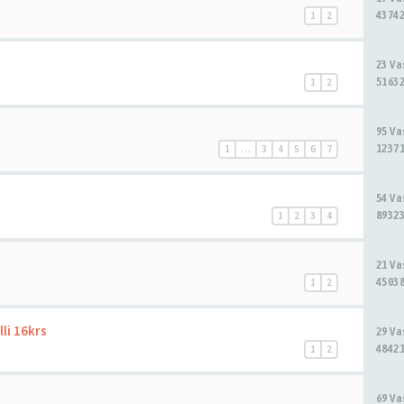
43742
1
2
23 V
51632
1
2
95 V
12371
1
…
3
4
5
6
7
54 V
89323
1
2
3
4
21 V
45038
1
2
li 16krs
29 V
48421
1
2
69 V