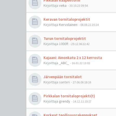
Pikkalan kaapelitorni
Kirjoittaja
veka
-
30.10.23 09:54
Keravan tornitaloprojektit
Kirjoittaja
Kervolainen
-
08.08.22 20:24
Turun tornitaloprojektit
Kirjoittaja
1000ft
-
29.12.06 22:42
Kajaani: Ainonkatu 2 x 12 kerrosta
Kirjoittaja
_ABC_
-
16.01.22 13:02
Järvenpään tornitalot
Kirjoittaja
santeri
-
27.06.06 18:16
Pirkkalan tornitaloprojekti(t)
Kirjoittaja
grendy
-
14.12.11 10:17
Korkeat teollisuusrakennukset