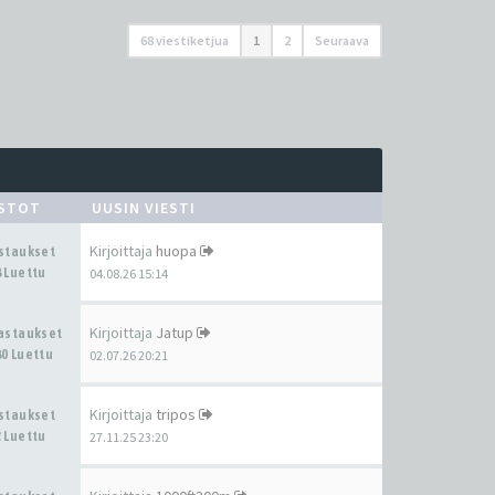
68 viestiketjua
1
2
Seuraava
ASTOT
UUSIN VIESTI
Kirjoittaja
huopa
astaukset
 Luettu
04.08.26 15:14
Kirjoittaja
Jatup
Vastaukset
0 Luettu
02.07.26 20:21
Kirjoittaja
tripos
astaukset
 Luettu
27.11.25 23:20