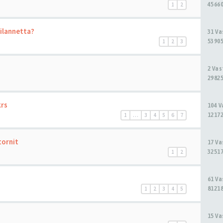
45660
1
2
tilannetta?
31 V
53905
1
2
3
2 Va
29825
krs
104 
12172
1
…
3
4
5
6
7
tornit
17 V
32517
1
2
61 V
81218
1
2
3
4
5
15 V