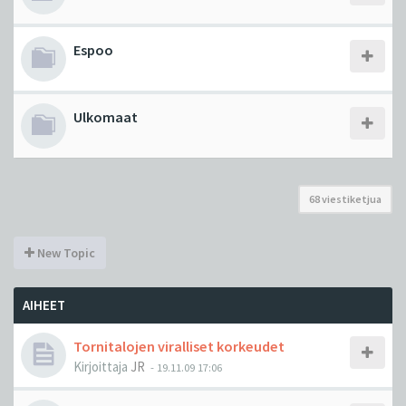
Espoo
Ulkomaat
68 viestiketjua
New Topic
AIHEET
Tornitalojen viralliset korkeudet
Kirjoittaja
JR
-
19.11.09 17:06