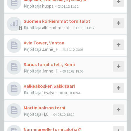
Kirjoittaja
huopa
-
03.01.12 11:32
Suomen korkeimmat tornitalot
Kirjoittaja
albertobroccoli
-
03.10.13 13:17
Avia Tower, Vantaa
Kirjoittaja
Janne_H
-
23.12.12 23:07
Sarius tornihotelli, Kemi
Kirjoittaja
Janne_H
-
09.10.07 18:06
Valkeakosken Säkkisaari
Kirjoittaja
16valve
-
10.01.10 18:44
Martinlaakson torni
Kirjoittaja
H.C.
-
04.06.10 18:19
Nurmijärvelle tornitalo(ja)?