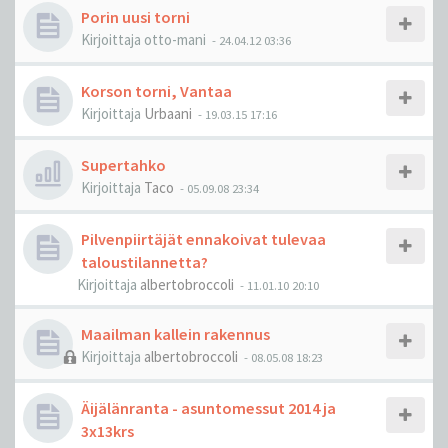
Porin uusi torni
Kirjoittaja
otto-mani
-
24.04.12 03:36
Korson torni, Vantaa
Kirjoittaja
Urbaani
-
19.03.15 17:16
Supertahko
Kirjoittaja
Taco
-
05.09.08 23:34
Pilvenpiirtäjät ennakoivat tulevaa
taloustilannetta?
Kirjoittaja
albertobroccoli
-
11.01.10 20:10
Maailman kallein rakennus
Kirjoittaja
albertobroccoli
-
08.05.08 18:23
Äijälänranta - asuntomessut 2014 ja
3x13krs