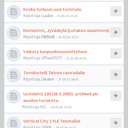
Koska turkuun uusi tornitalo.
Kirjoittaja
Luukie
-
15.09.10 15:18
Horisontti, Jyväskylä (Lutakon asuintorni)
Kirjoittaja
OlliMolli
-
07.02.05 22:31
Vaikuta kaupunkisuunnitteluun
Kirjoittaja
UPnotOUT!
-
21.05.08 20:55
Tornihotelli Teivon raviradalle
Kirjoittaja
16valve
-
27.06.07 08:45
Uutislehti 100 (26.9.2005): artikkeli pk-
seudun torneista
Kirjoittaja
H.C.
-
26.09.05 14:24
Vertical City 2 YLE Teemalla!
Kirjoittaja
1000ft
-
28.02.09 16:17