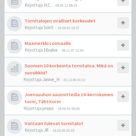
Kirjoittaja
H.C.
-
08.03.12 08:19
Tornitalojen viralliset korkeudet
Kirjoittaja
SdeS
-
18.04.05 18:27
Maamerkki Loimaalle
Kirjoittaja
16valve
-
08.11.07 21:04
Suomen 10 korkeinta tornitaloa. Mikä on
suosikkisi?
Kirjoittaja
Janne_H
-
01.12.06 01:32
Joensuuhun suunnitteilla 14-kerroksinen
torni, Tähtitorni
Kirjoittaja
prepo
-
24.06.05 00:40
Vantaan tulevat tornitalot
Kirjoittaja
JR
-
16.02.05 01:30