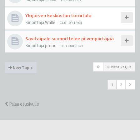
Ylöjärven keskustan tornitalo
Kirjoittaja
Walle
-
23.01.09 18:04
Savitaipale suunnittelee pilvenpiirtäjää
Kirjoittaja
prepo
-
06.11.08 19:41
68 viestiketjua
New Topic
1
2
Palaa etusivulle