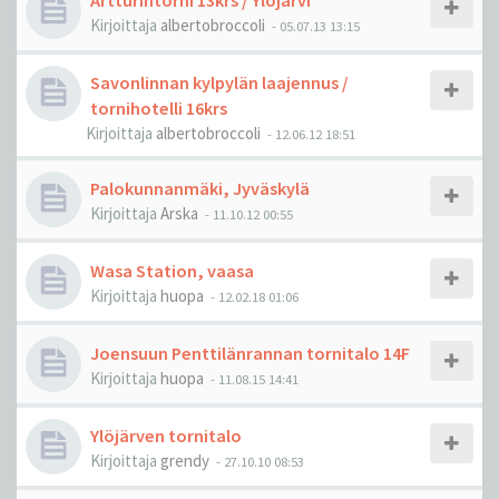
Artturintorni 13krs / Ylöjärvi
Kirjoittaja
albertobroccoli
-
05.07.13 13:15
Savonlinnan kylpylän laajennus /
tornihotelli 16krs
Kirjoittaja
albertobroccoli
-
12.06.12 18:51
Palokunnanmäki, Jyväskylä
Kirjoittaja
Arska
-
11.10.12 00:55
Wasa Station, vaasa
Kirjoittaja
huopa
-
12.02.18 01:06
Joensuun Penttilänrannan tornitalo 14F
Kirjoittaja
huopa
-
11.08.15 14:41
Ylöjärven tornitalo
Kirjoittaja
grendy
-
27.10.10 08:53