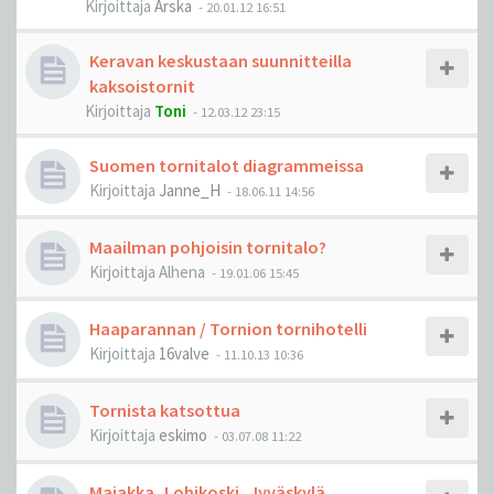
Kirjoittaja
Arska
-
20.01.12 16:51
Keravan keskustaan suunnitteilla
kaksoistornit
Kirjoittaja
Toni
-
12.03.12 23:15
Suomen tornitalot diagrammeissa
Kirjoittaja
Janne_H
-
18.06.11 14:56
Maailman pohjoisin tornitalo?
Kirjoittaja
Alhena
-
19.01.06 15:45
Haaparannan / Tornion tornihotelli
Kirjoittaja
16valve
-
11.10.13 10:36
Tornista katsottua
Kirjoittaja
eskimo
-
03.07.08 11:22
Majakka, Lohikoski, Jyväskylä