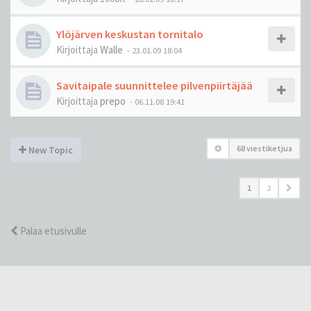
Ylöjärven keskustan tornitalo
Kirjoittaja
Walle
-
23.01.09 18:04
Savitaipale suunnittelee pilvenpiirtäjää
Kirjoittaja
prepo
-
06.11.08 19:41
68 viestiketjua
New Topic
1
2
Palaa etusivulle