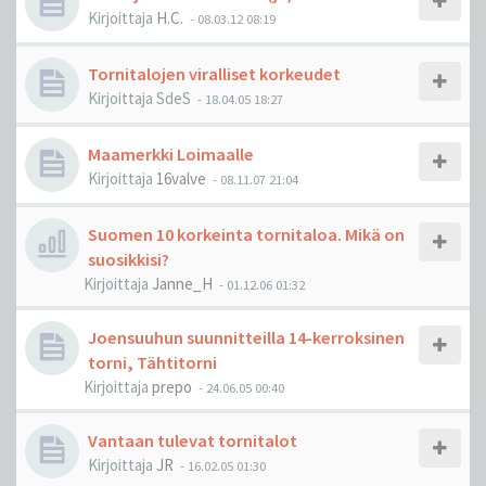
Kirjoittaja
H.C.
-
08.03.12 08:19
Tornitalojen viralliset korkeudet
Kirjoittaja
SdeS
-
18.04.05 18:27
Maamerkki Loimaalle
Kirjoittaja
16valve
-
08.11.07 21:04
Suomen 10 korkeinta tornitaloa. Mikä on
suosikkisi?
Kirjoittaja
Janne_H
-
01.12.06 01:32
Joensuuhun suunnitteilla 14-kerroksinen
torni, Tähtitorni
Kirjoittaja
prepo
-
24.06.05 00:40
Vantaan tulevat tornitalot
Kirjoittaja
JR
-
16.02.05 01:30