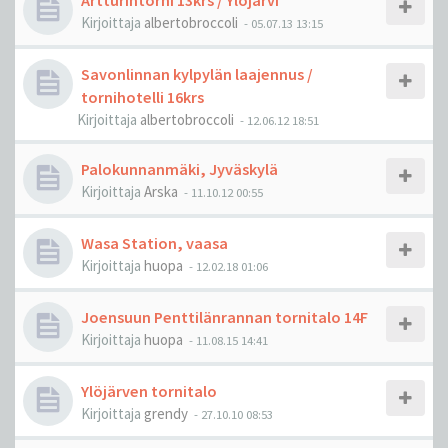
Artturintorni 13krs / Ylöjärvi
Kirjoittaja
albertobroccoli
-
05.07.13 13:15
Savonlinnan kylpylän laajennus /
tornihotelli 16krs
Kirjoittaja
albertobroccoli
-
12.06.12 18:51
Palokunnanmäki, Jyväskylä
Kirjoittaja
Arska
-
11.10.12 00:55
Wasa Station, vaasa
Kirjoittaja
huopa
-
12.02.18 01:06
Joensuun Penttilänrannan tornitalo 14F
Kirjoittaja
huopa
-
11.08.15 14:41
Ylöjärven tornitalo
Kirjoittaja
grendy
-
27.10.10 08:53