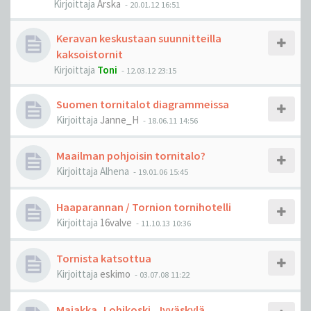
Kirjoittaja
Arska
-
20.01.12 16:51
Keravan keskustaan suunnitteilla
kaksoistornit
Kirjoittaja
Toni
-
12.03.12 23:15
Suomen tornitalot diagrammeissa
Kirjoittaja
Janne_H
-
18.06.11 14:56
Maailman pohjoisin tornitalo?
Kirjoittaja
Alhena
-
19.01.06 15:45
Haaparannan / Tornion tornihotelli
Kirjoittaja
16valve
-
11.10.13 10:36
Tornista katsottua
Kirjoittaja
eskimo
-
03.07.08 11:22
Majakka, Lohikoski, Jyväskylä