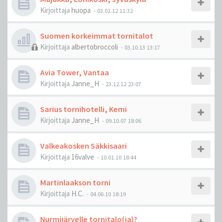
Kirjoittaja
huopa
-
03.01.12 11:32
Suomen korkeimmat tornitalot
Kirjoittaja
albertobroccoli
-
03.10.13 13:17
Avia Tower, Vantaa
Kirjoittaja
Janne_H
-
23.12.12 23:07
Sarius tornihotelli, Kemi
Kirjoittaja
Janne_H
-
09.10.07 18:06
Valkeakosken Säkkisaari
Kirjoittaja
16valve
-
10.01.10 18:44
Martinlaakson torni
Kirjoittaja
H.C.
-
04.06.10 18:19
Nurmijärvelle tornitalo(ja)?