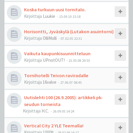
Koska turkuun uusi tornitalo.
Kirjoittaja
Luukie
-
15.09.10 15:18
Horisontti, Jyväskylä (Lutakon asuintorni)
Kirjoittaja
OlliMolli
-
07.02.05 22:31
Vaikuta kaupunkisuunnitteluun
Kirjoittaja
UPnotOUT!
-
21.05.08 20:55
Tornihotelli Teivon raviradalle
Kirjoittaja
16valve
-
27.06.07 08:45
Uutislehti 100 (26.9.2005): artikkeli pk-
seudun torneista
Kirjoittaja
H.C.
-
26.09.05 14:24
Vertical City 2 YLE Teemalla!
Kirjoittaja
1000ft
-
28.02.09 16:17