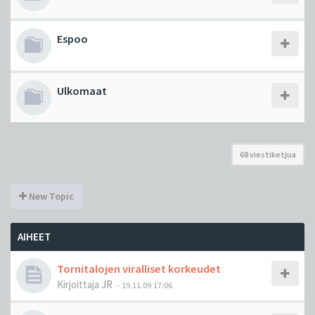
Espoo
Ulkomaat
68 viestiketjua
New Topic
AIHEET
Tornitalojen viralliset korkeudet
Kirjoittaja
JR
-
19.11.09 17:06