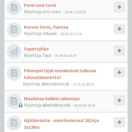
Porin uusi torni
Kirjoittaja
otto-mani
-
24.04.12 03:36
Korson torni, Vantaa
Kirjoittaja
Urbaani
-
19.03.15 17:16
Supertahko
Kirjoittaja
Taco
-
05.09.08 23:34
Pilvenpiirtäjät ennakoivat tulevaa
taloustilannetta?
Kirjoittaja
albertobroccoli
-
11.01.10 20:10
Maailman kallein rakennus
Kirjoittaja
albertobroccoli
-
08.05.08 18:23
Äijälänranta - asuntomessut 2014 ja
3x13krs