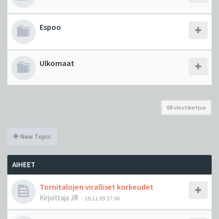
Espoo
Ulkomaat
68 viestiketjua
New Topic
AIHEET
Tornitalojen viralliset korkeudet
Kirjoittaja
JR
-
19.11.09 17:06