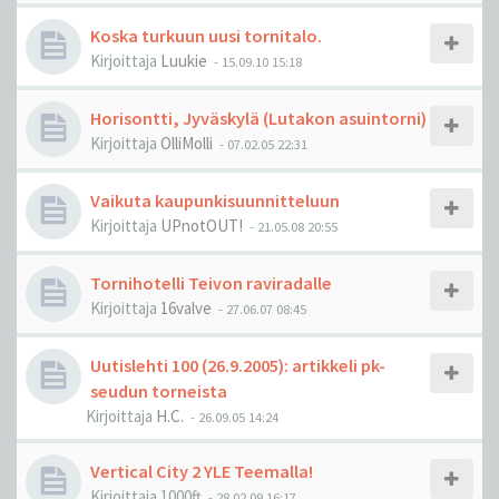
Koska turkuun uusi tornitalo.
Kirjoittaja
Luukie
-
15.09.10 15:18
Horisontti, Jyväskylä (Lutakon asuintorni)
Kirjoittaja
OlliMolli
-
07.02.05 22:31
Vaikuta kaupunkisuunnitteluun
Kirjoittaja
UPnotOUT!
-
21.05.08 20:55
Tornihotelli Teivon raviradalle
Kirjoittaja
16valve
-
27.06.07 08:45
Uutislehti 100 (26.9.2005): artikkeli pk-
seudun torneista
Kirjoittaja
H.C.
-
26.09.05 14:24
Vertical City 2 YLE Teemalla!
Kirjoittaja
1000ft
-
28.02.09 16:17