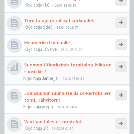
Kirjoittaja
H.C.
-
08.03.12 08:19
Tornitalojen viralliset korkeudet
Kirjoittaja
SdeS
-
18.04.05 18:27
Maamerkki Loimaalle
Kirjoittaja
16valve
-
08.11.07 21:04
Suomen 10 korkeinta tornitaloa. Mikä on
suosikkisi?
Kirjoittaja
Janne_H
-
01.12.06 01:32
Joensuuhun suunnitteilla 14-kerroksinen
torni, Tähtitorni
Kirjoittaja
prepo
-
24.06.05 00:40
Vantaan tulevat tornitalot
Kirjoittaja
JR
-
16.02.05 01:30