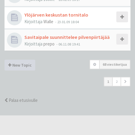
Ylöjärven keskustan tornitalo
Kirjoittaja
Walle
-
23.01.09 18:04
Savitaipale suunnittelee pilvenpiirtäjää
Kirjoittaja
prepo
-
06.11.08 19:41
68 viestiketjua
New Topic
1
2
Palaa etusivulle