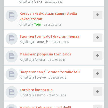
Kirjoittaja
Arska
-
20.01.12 16:51
Keravan keskustaan suunnitteilla
kaksoistornit
Kirjoittaja
Toni
-
12.03.12 23:15
Suomen tornitalot diagrammeissa
Kirjoittaja
Janne_H
-
18.06.11 14:56
Maailman pohjoisin tornitalo?
Kirjoittaja
Alhena
-
19.01.06 15:45
Haaparannan / Tornion tornihotelli
Kirjoittaja
16valve
-
11.10.13 10:36
Tornista katsottua
Kirjoittaja
eskimo
-
03.07.08 11:22
Majakka, Lohikoski, Jyväskylä