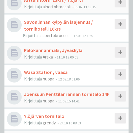
Artturintorni 13krs / Ylöjärvi
Kirjoittaja
albertobroccoli
-
05.07.13 13:15
Savonlinnan kylpylän laajennus /
tornihotelli 16krs
Kirjoittaja
albertobroccoli
-
12.06.12 18:51
Palokunnanmäki, Jyväskylä
Kirjoittaja
Arska
-
11.10.12 00:55
Wasa Station, vaasa
Kirjoittaja
huopa
-
12.02.18 01:06
Joensuun Penttilänrannan tornitalo 14F
Kirjoittaja
huopa
-
11.08.15 14:41
Ylöjärven tornitalo
Kirjoittaja
grendy
-
27.10.10 08:53