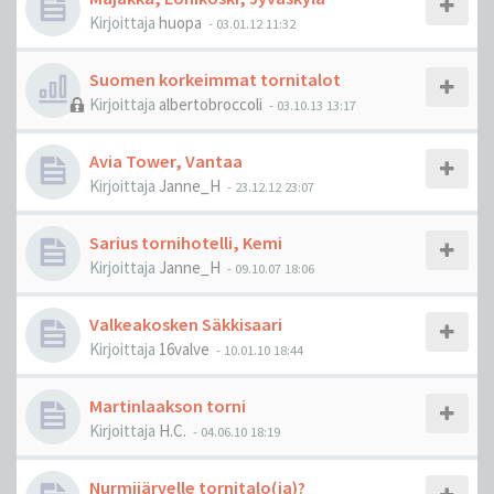
Kirjoittaja
huopa
-
03.01.12 11:32
Suomen korkeimmat tornitalot
Kirjoittaja
albertobroccoli
-
03.10.13 13:17
Avia Tower, Vantaa
Kirjoittaja
Janne_H
-
23.12.12 23:07
Sarius tornihotelli, Kemi
Kirjoittaja
Janne_H
-
09.10.07 18:06
Valkeakosken Säkkisaari
Kirjoittaja
16valve
-
10.01.10 18:44
Martinlaakson torni
Kirjoittaja
H.C.
-
04.06.10 18:19
Nurmijärvelle tornitalo(ja)?