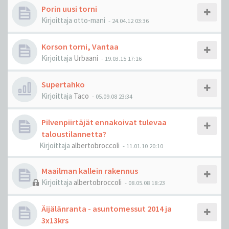
Porin uusi torni
Kirjoittaja
otto-mani
-
24.04.12 03:36
Korson torni, Vantaa
Kirjoittaja
Urbaani
-
19.03.15 17:16
Supertahko
Kirjoittaja
Taco
-
05.09.08 23:34
Pilvenpiirtäjät ennakoivat tulevaa
taloustilannetta?
Kirjoittaja
albertobroccoli
-
11.01.10 20:10
Maailman kallein rakennus
Kirjoittaja
albertobroccoli
-
08.05.08 18:23
Äijälänranta - asuntomessut 2014 ja
3x13krs