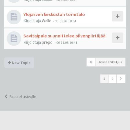
Ylöjärven keskustan tornitalo
Kirjoittaja
Walle
-
23.01.09 18:04
Savitaipale suunnittelee pilvenpiirtäjää
Kirjoittaja
prepo
-
06.11.08 19:41
68 viestiketjua
New Topic
1
2
Palaa etusivulle