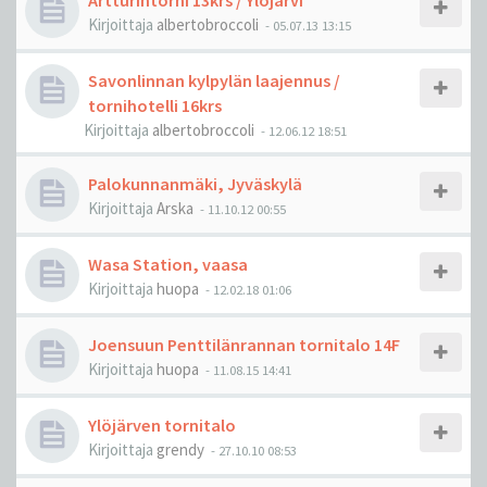
Artturintorni 13krs / Ylöjärvi
Kirjoittaja
albertobroccoli
-
05.07.13 13:15
Savonlinnan kylpylän laajennus /
tornihotelli 16krs
Kirjoittaja
albertobroccoli
-
12.06.12 18:51
Palokunnanmäki, Jyväskylä
Kirjoittaja
Arska
-
11.10.12 00:55
Wasa Station, vaasa
Kirjoittaja
huopa
-
12.02.18 01:06
Joensuun Penttilänrannan tornitalo 14F
Kirjoittaja
huopa
-
11.08.15 14:41
Ylöjärven tornitalo
Kirjoittaja
grendy
-
27.10.10 08:53