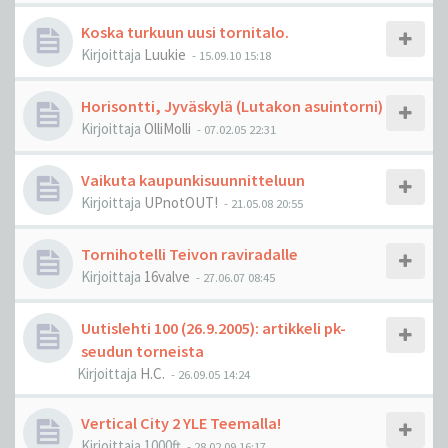
Koska turkuun uusi tornitalo.
Kirjoittaja
Luukie
-
15.09.10 15:18
Horisontti, Jyväskylä (Lutakon asuintorni)
Kirjoittaja
OlliMolli
-
07.02.05 22:31
Vaikuta kaupunkisuunnitteluun
Kirjoittaja
UPnotOUT!
-
21.05.08 20:55
Tornihotelli Teivon raviradalle
Kirjoittaja
16valve
-
27.06.07 08:45
Uutislehti 100 (26.9.2005): artikkeli pk-
seudun torneista
Kirjoittaja
H.C.
-
26.09.05 14:24
Vertical City 2 YLE Teemalla!
Kirjoittaja
1000ft
-
28.02.09 16:17