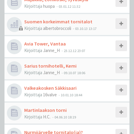
Kirjoittaja
huopa
-
03.01.12 11:32
Suomen korkeimmat tornitalot
Kirjoittaja
albertobroccoli
-
03.10.13 13:17
Avia Tower, Vantaa
Kirjoittaja
Janne_H
-
23.12.12 23:07
Sarius tornihotelli, Kemi
Kirjoittaja
Janne_H
-
09.10.07 18:06
Valkeakosken Säkkisaari
Kirjoittaja
16valve
-
10.01.10 18:44
Martinlaakson torni
Kirjoittaja
H.C.
-
04.06.10 18:19
Nurmijärvelle tornitalo(ja)?