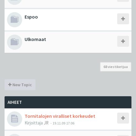
Espoo
Ulkomaat
68 viestiketjua
New Topic
AIHEET
Tornitalojen viralliset korkeudet
Kirjoittaja
JR
-
19.11.09 17:06