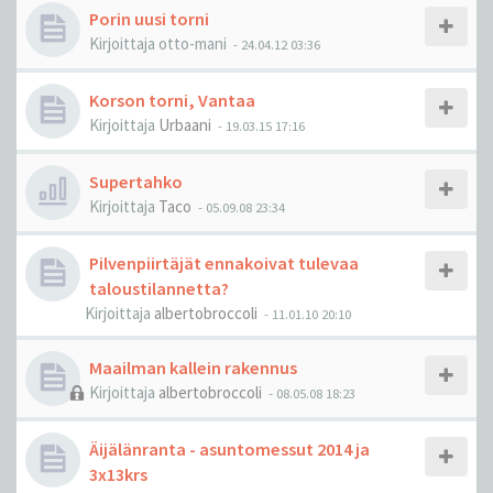
Porin uusi torni
Kirjoittaja
otto-mani
-
24.04.12 03:36
Korson torni, Vantaa
Kirjoittaja
Urbaani
-
19.03.15 17:16
Supertahko
Kirjoittaja
Taco
-
05.09.08 23:34
Pilvenpiirtäjät ennakoivat tulevaa
taloustilannetta?
Kirjoittaja
albertobroccoli
-
11.01.10 20:10
Maailman kallein rakennus
Kirjoittaja
albertobroccoli
-
08.05.08 18:23
Äijälänranta - asuntomessut 2014 ja
3x13krs