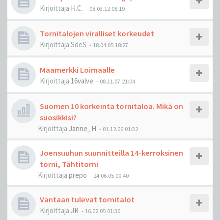
Kirjoittaja
H.C.
-
08.03.12 08:19
Tornitalojen viralliset korkeudet
Kirjoittaja
SdeS
-
18.04.05 18:27
Maamerkki Loimaalle
Kirjoittaja
16valve
-
08.11.07 21:04
Suomen 10 korkeinta tornitaloa. Mikä on
suosikkisi?
Kirjoittaja
Janne_H
-
01.12.06 01:32
Joensuuhun suunnitteilla 14-kerroksinen
torni, Tähtitorni
Kirjoittaja
prepo
-
24.06.05 00:40
Vantaan tulevat tornitalot
Kirjoittaja
JR
-
16.02.05 01:30