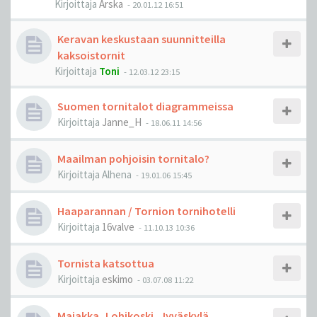
Kirjoittaja
Arska
-
20.01.12 16:51
Keravan keskustaan suunnitteilla
kaksoistornit
Kirjoittaja
Toni
-
12.03.12 23:15
Suomen tornitalot diagrammeissa
Kirjoittaja
Janne_H
-
18.06.11 14:56
Maailman pohjoisin tornitalo?
Kirjoittaja
Alhena
-
19.01.06 15:45
Haaparannan / Tornion tornihotelli
Kirjoittaja
16valve
-
11.10.13 10:36
Tornista katsottua
Kirjoittaja
eskimo
-
03.07.08 11:22
Majakka, Lohikoski, Jyväskylä