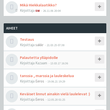
Mikä Hiekkalaatikko?
Kirjoittaja
sw
-
26.11.06 20:04
AIHEET
Testaus
Kirjoittaja
sakkr
-
21.03.25 07:38
Palautetta ylläpidolle
Kirjoittaja
Kazaam
-
13.03.17 16:36
tanssia , marssia ja lauleskelua
Kirjoittaja
Eeros
-
19.06.21 19:29
Keväiset linnut ainakin vielä laulelevat :)
Kirjoittaja
Eeros
-
12.05.20 01:25