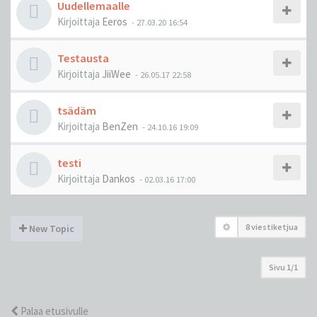
Uudellemaalle
Kirjoittaja
Eeros
-
27.03.20 16:54
Testausta
Kirjoittaja
JiiWee
-
26.05.17 22:58
tsädäm
Kirjoittaja
BenZen
-
24.10.16 19:09
testi
Kirjoittaja
Dankos
-
02.03.16 17:00
8 viestiketjua
New Topic
Sivu
1
/
1
Palaa etusivulle