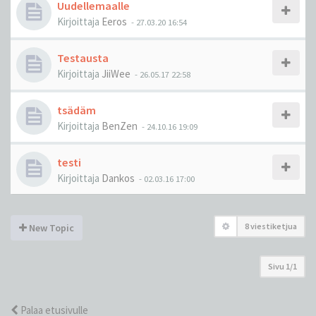
Uudellemaalle
Kirjoittaja
Eeros
-
27.03.20 16:54
Testausta
Kirjoittaja
JiiWee
-
26.05.17 22:58
tsädäm
Kirjoittaja
BenZen
-
24.10.16 19:09
testi
Kirjoittaja
Dankos
-
02.03.16 17:00
8 viestiketjua
New Topic
Sivu
1
/
1
Palaa etusivulle