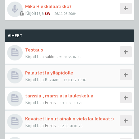
Mikä Hiekkalaatikko?
Kirjoittaja
sw
-
26.11.06 20:04
AIHEET
Testaus
Kirjoittaja
sakkr
-
21.03.25 07:38
Palautetta ylläpidolle
Kirjoittaja
Kazaam
-
13.03.17 16:36
tanssia , marssia ja lauleskelua
Kirjoittaja
Eeros
-
19.06.21 19:29
Keväiset linnut ainakin vielä laulelevat :)
Kirjoittaja
Eeros
-
12.05.20 01:25