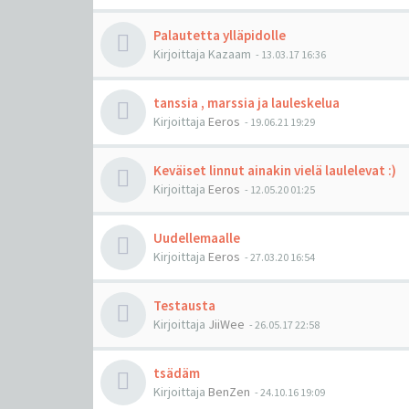
Palautetta ylläpidolle
Kirjoittaja
Kazaam
-
13.03.17 16:36
tanssia , marssia ja lauleskelua
Kirjoittaja
Eeros
-
19.06.21 19:29
Keväiset linnut ainakin vielä laulelevat :)
Kirjoittaja
Eeros
-
12.05.20 01:25
Uudellemaalle
Kirjoittaja
Eeros
-
27.03.20 16:54
Testausta
Kirjoittaja
JiiWee
-
26.05.17 22:58
tsädäm
Kirjoittaja
BenZen
-
24.10.16 19:09