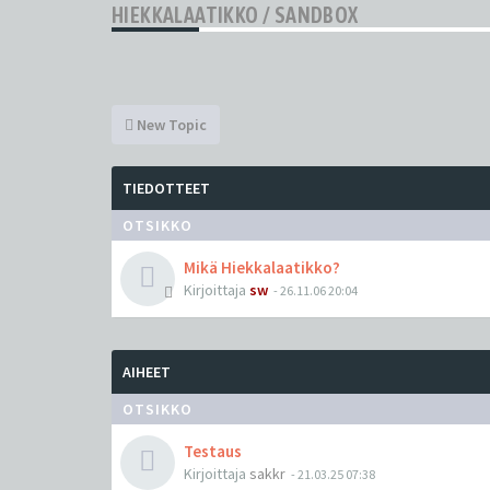
HIEKKALAATIKKO / SANDBOX
New Topic
TIEDOTTEET
OTSIKKO
Mikä Hiekkalaatikko?
Kirjoittaja
sw
-
26.11.06 20:04
AIHEET
OTSIKKO
Testaus
Kirjoittaja
sakkr
-
21.03.25 07:38