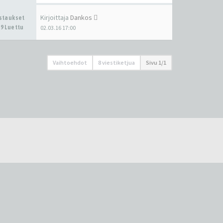
Kirjoittaja
Dankos
astaukset
9 Luettu
02.03.16 17:00
Vaihtoehdot
8 viestiketjua
Sivu
1
/
1