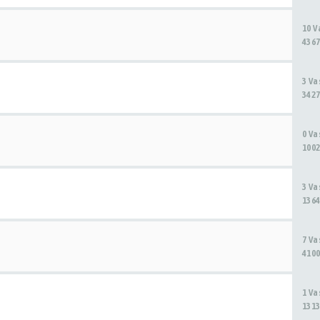
10 
4367
3 V
3427
0 V
1002
3 V
1364
7 V
4100
1 V
1313