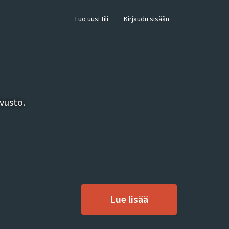
×
Luo uusi tili
Kirjaudu sisään
vusto.
Lue lisää