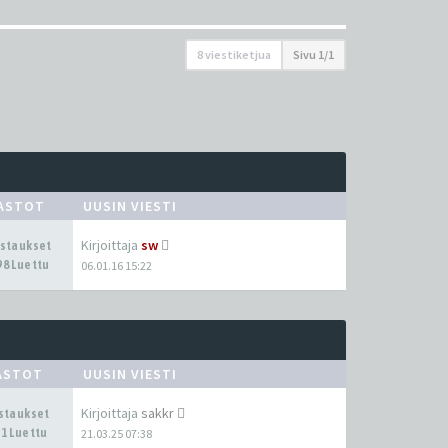
8 viestiketjua
Sivu
1
/
1
ASTOT
UUSIN VIESTI
Kirjoittaja
sw
astaukset
98 Luettu
06.01.16 15:22
ASTOT
UUSIN VIESTI
Kirjoittaja
sakkr
astaukset
1 Luettu
21.03.25 07:38