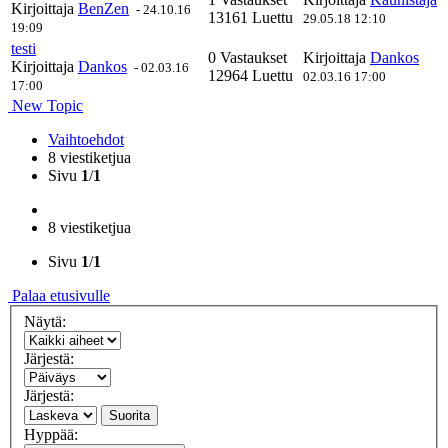
Kirjoittaja
BenZen
-
24.10.16
13161 Luettu
29.05.18 12:10
19:09
testi
0 Vastaukset
Kirjoittaja
Dankos
Kirjoittaja
Dankos
-
02.03.16
12964 Luettu
02.03.16 17:00
17:00
New Topic
Vaihtoehdot
8 viestiketjua
Sivu
1
/
1
8 viestiketjua
Sivu
1
/
1
Palaa etusivulle
Näytä:
Järjestä:
Järjestä:
Suorita
Hyppää: