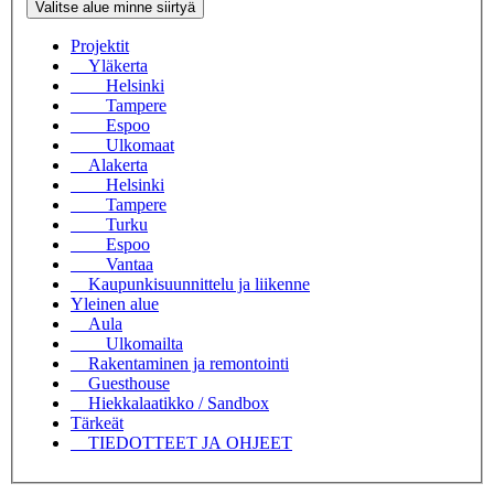
Valitse alue minne siirtyä
Projektit
Yläkerta
Helsinki
Tampere
Espoo
Ulkomaat
Alakerta
Helsinki
Tampere
Turku
Espoo
Vantaa
Kaupunkisuunnittelu ja liikenne
Yleinen alue
Aula
Ulkomailta
Rakentaminen ja remontointi
Guesthouse
Hiekkalaatikko / Sandbox
Tärkeät
TIEDOTTEET JA OHJEET