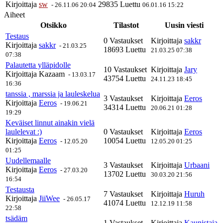
Kirjoittaja
sw
29835 Luettu
-
26.11.06 20:04
06.01.16 15:22
Aiheet
Otsikko
Tilastot
Uusin viesti
Testaus
0 Vastaukset
Kirjoittaja
sakkr
Kirjoittaja
sakkr
-
21.03.25
18693 Luettu
21.03.25 07:38
07:38
Palautetta ylläpidolle
10 Vastaukset
Kirjoittaja
Jary
Kirjoittaja
Kazaam
-
13.03.17
43754 Luettu
24.11.23 18:45
16:36
tanssia , marssia ja lauleskelua
3 Vastaukset
Kirjoittaja
Eeros
Kirjoittaja
Eeros
-
19.06.21
34314 Luettu
20.06.21 01:28
19:29
Keväiset linnut ainakin vielä
laulelevat :)
0 Vastaukset
Kirjoittaja
Eeros
Kirjoittaja
Eeros
10054 Luettu
-
12.05.20
12.05.20 01:25
01:25
Uudellemaalle
3 Vastaukset
Kirjoittaja
Urbaani
Kirjoittaja
Eeros
-
27.03.20
13702 Luettu
30.03.20 21:56
16:54
Testausta
7 Vastaukset
Kirjoittaja
Huruh
Kirjoittaja
JiiWee
-
26.05.17
41074 Luettu
12.12.19 11:58
22:58
tsädäm
1 Vastaukset
Kirjoittaja
Kaunistaja