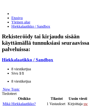
Etusivu
Yleinen alue
Hiekkalaatikko / Sandbox
Rekisteröidy tai kirjaudu sisään
käyttämällä tunnuksiasi seuraavissa
palveluissa:
Hiekkalaatikko / Sandbox
8 viestiketjua
Sivu
1
/
1
8 viestiketjua
New Topic
Tiedotteet
Otsikko
Tilastot
Uusin viesti
Mikä Hiekkalaatikko?
1 Vastaukset
Kirjoittaja
sw