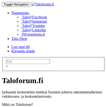
Toggle Navigation
Naapurusto
Talo@Facebook
Talo@Instagram
Talo@Youtube
Talo@Linkedin
Pilvenpiirtaja.fi
Talo-Shop
Luo uusi tili
Kirjaudu sisään
×
Taloforum.fi
[urbaanin keskustelun mekka] Suomen johtava rakentamisaiheinen
valokuvaus- ja keskustelusivusto.
Mikä on Taloforum?