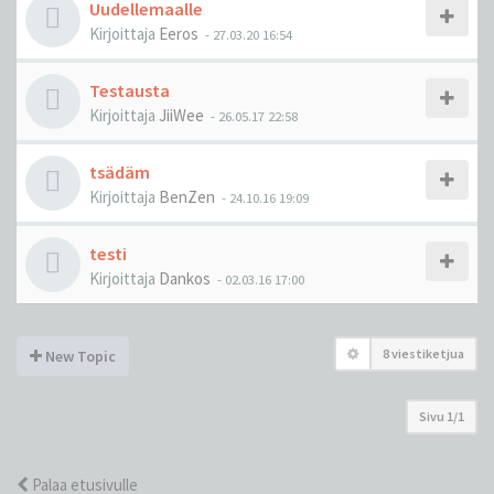
Uudellemaalle
Kirjoittaja
Eeros
-
27.03.20 16:54
Testausta
Kirjoittaja
JiiWee
-
26.05.17 22:58
tsädäm
Kirjoittaja
BenZen
-
24.10.16 19:09
testi
Kirjoittaja
Dankos
-
02.03.16 17:00
8 viestiketjua
New Topic
Sivu
1
/
1
Palaa etusivulle