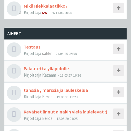
Mikä Hiekkalaatikko?
Kirjoittaja
sw
-
26.11.06 20:04
AIHEET
Testaus
Kirjoittaja
sakkr
-
21.03.25 07:38
Palautetta ylläpidolle
Kirjoittaja
Kazaam
-
13.03.17 16:36
tanssia , marssia ja lauleskelua
Kirjoittaja
Eeros
-
19.06.21 19:29
Keväiset linnut ainakin vielä laulelevat :)
Kirjoittaja
Eeros
-
12.05.20 01:25