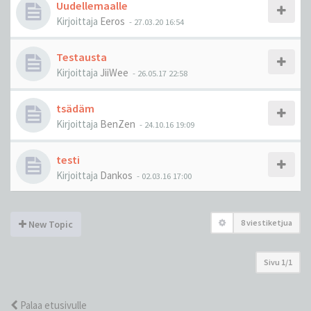
Uudellemaalle
Kirjoittaja
Eeros
-
27.03.20 16:54
Testausta
Kirjoittaja
JiiWee
-
26.05.17 22:58
tsädäm
Kirjoittaja
BenZen
-
24.10.16 19:09
testi
Kirjoittaja
Dankos
-
02.03.16 17:00
8 viestiketjua
New Topic
Sivu
1
/
1
Palaa etusivulle