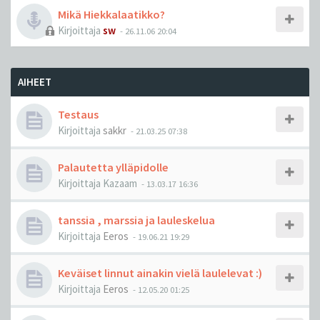
Mikä Hiekkalaatikko?
Kirjoittaja
sw
-
26.11.06 20:04
AIHEET
Testaus
Kirjoittaja
sakkr
-
21.03.25 07:38
Palautetta ylläpidolle
Kirjoittaja
Kazaam
-
13.03.17 16:36
tanssia , marssia ja lauleskelua
Kirjoittaja
Eeros
-
19.06.21 19:29
Keväiset linnut ainakin vielä laulelevat :)
Kirjoittaja
Eeros
-
12.05.20 01:25