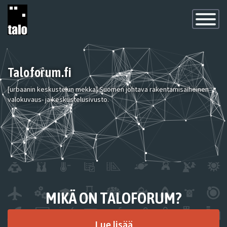
Toggle
Navigatio
Taloforum.fi
[urbaanin keskustelun mekka] Suomen johtava rakentamisaiheinen
valokuvaus- ja keskustelusivusto.
MIKÄ ON TALOFORUM?
Lue lisää