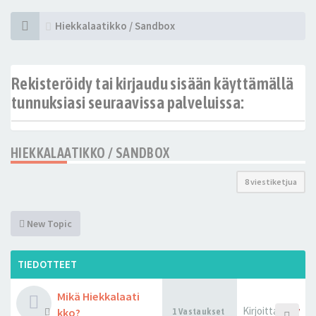
Hiekkalaatikko / Sandbox
Rekisteröidy tai kirjaudu sisään käyttämällä
tunnuksiasi seuraavissa palveluissa:
HIEKKALAATIKKO / SANDBOX
8 viestiketjua
New Topic
TIEDOTTEET
Mikä Hiekkalaati
Kirjoittaja
sw
kko?
1 Vastaukset