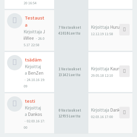
20 16:54
Testaust
a
Kirjoittaja
Huruh
7 Vastaukset
Kirjoittaja
J
41018 Luettu
12.12.19 11:58
iiWee
-
26.0
5.17 22:58
tsädäm
Kirjoittaj
Kirjoittaja
Kaunistaja
1 Vastaukset
a
BenZen
13142 Luettu
29.05.18 12:10
-
24.10.16 19:
09
testi
Kirjoittaj
Kirjoittaja
Dankos
0 Vastaukset
a
Dankos
12935 Luettu
02.03.16 17:00
-
02.03.16 17:
00