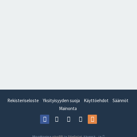
Rekisteriseloste
Yksityisyyden suoja
Käyttöehdot
Säännöt
Mainonta
Moottorina
phpBB
ja
SiteSplat
, täynnä
ja