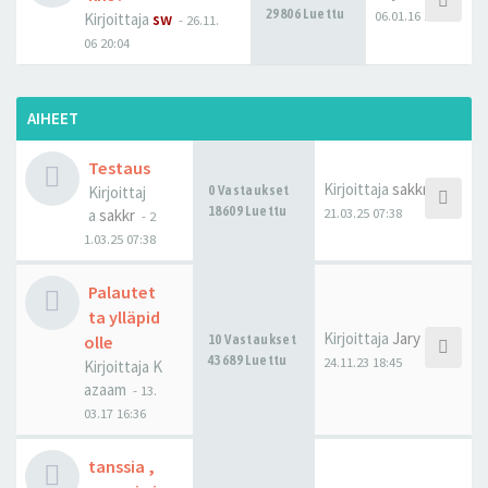
29806 Luettu
06.01.16 15:22
Kirjoittaja
sw
-
26.11.
06 20:04
AIHEET
Testaus
Kirjoittaja
sakkr
Kirjoittaj
0 Vastaukset
18609 Luettu
21.03.25 07:38
a
sakkr
-
2
1.03.25 07:38
Palautet
ta ylläpid
Kirjoittaja
Jary
olle
10 Vastaukset
43689 Luettu
24.11.23 18:45
Kirjoittaja
K
azaam
-
13.
03.17 16:36
tanssia ,