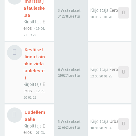
marssia j
a lauleske
Kirjoittaja
Eeros
3 Vastaukset
lua
34278 Luettu
20.06.21 01:28
Kirjoittaja
E
eros
-
19.06.
21 19:29
Keväiset
linnut ain
akin vielä
Kirjoittaja
Eeros
laulelevat
0 Vastaukset
10027 Luettu
12.05.20 01:25
:)
Kirjoittaja
E
eros
-
12.05.
20 01:25
Uudellem
aalle
Kirjoittaja
Urbaani
3 Vastaukset
Kirjoittaja
E
13662 Luettu
30.03.20 21:56
eros
-
27.03.