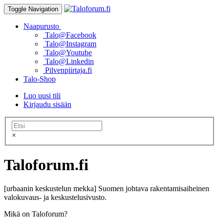
Toggle Navigation
Naapurusto
Talo@Facebook
Talo@Instagram
Talo@Youtube
Talo@Linkedin
Pilvenpiirtaja.fi
Talo-Shop
Luo uusi tili
Kirjaudu sisään
×
Taloforum.fi
[urbaanin keskustelun mekka] Suomen johtava rakentamisaiheinen
valokuvaus- ja keskustelusivusto.
Mikä on Taloforum?