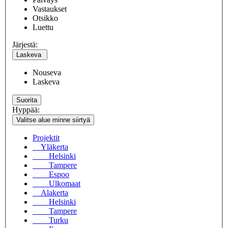
Vastaukset
Otsikko
Luettu
Järjestä:
Laskeva
Nouseva
Laskeva
Suorita
Hyppää:
Valitse alue minne siirtyä
Projektit
Yläkerta
Helsinki
Tampere
Espoo
Ulkomaat
Alakerta
Helsinki
Tampere
Turku