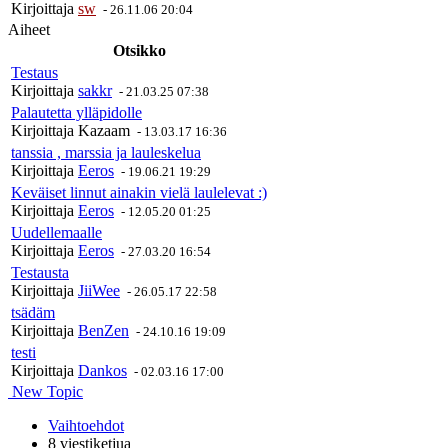
Kirjoittaja
sw
-
26.11.06 20:04
Aiheet
Otsikko
Testaus
Kirjoittaja
sakkr
-
21.03.25 07:38
Palautetta ylläpidolle
Kirjoittaja
Kazaam
-
13.03.17 16:36
tanssia , marssia ja lauleskelua
Kirjoittaja
Eeros
-
19.06.21 19:29
Keväiset linnut ainakin vielä laulelevat :)
Kirjoittaja
Eeros
-
12.05.20 01:25
Uudellemaalle
Kirjoittaja
Eeros
-
27.03.20 16:54
Testausta
Kirjoittaja
JiiWee
-
26.05.17 22:58
tsädäm
Kirjoittaja
BenZen
-
24.10.16 19:09
testi
Kirjoittaja
Dankos
-
02.03.16 17:00
New Topic
Vaihtoehdot
8 viestiketjua