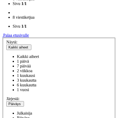
Sivu
1
/
1
8 viestiketjua
Sivu
1
/
1
Palaa etusivulle
Näytä:
Kaikki aiheet
Kaikki aiheet
1 päivä
7 päivää
2 viikkoa
1 kuukausi
3 kuukautta
6 kuukautta
1 vuosi
Järjestä:
Päiväys
Julkaisija
Päiväys