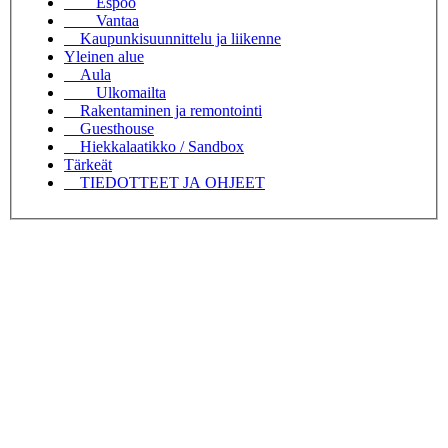
Espoo
Vantaa
Kaupunkisuunnittelu ja liikenne
Yleinen alue
Aula
Ulkomailta
Rakentaminen ja remontointi
Guesthouse
Hiekkalaatikko / Sandbox
Tärkeät
TIEDOTTEET JA OHJEET