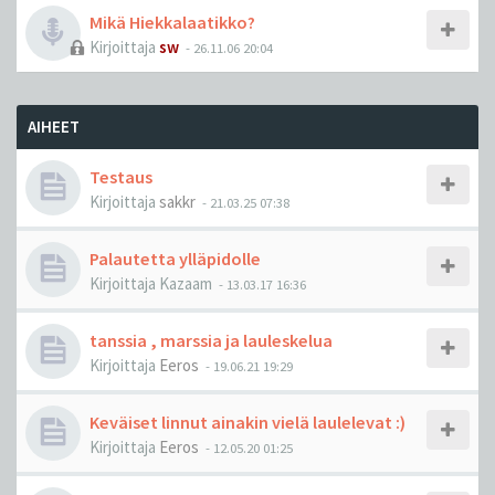
Mikä Hiekkalaatikko?
Kirjoittaja
sw
-
26.11.06 20:04
AIHEET
Testaus
Kirjoittaja
sakkr
-
21.03.25 07:38
Palautetta ylläpidolle
Kirjoittaja
Kazaam
-
13.03.17 16:36
tanssia , marssia ja lauleskelua
Kirjoittaja
Eeros
-
19.06.21 19:29
Keväiset linnut ainakin vielä laulelevat :)
Kirjoittaja
Eeros
-
12.05.20 01:25