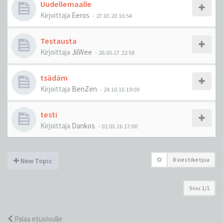
Uudellemaalle
Kirjoittaja
Eeros
-
27.03.20 16:54
Testausta
Kirjoittaja
JiiWee
-
26.05.17 22:58
tsädäm
Kirjoittaja
BenZen
-
24.10.16 19:09
testi
Kirjoittaja
Dankos
-
02.03.16 17:00
8 viestiketjua
New Topic
Sivu
1
/
1
Palaa etusivulle