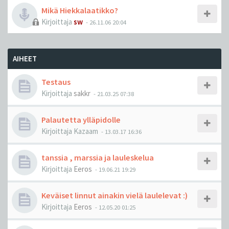
Mikä Hiekkalaatikko?
Kirjoittaja
sw
-
26.11.06 20:04
AIHEET
Testaus
Kirjoittaja
sakkr
-
21.03.25 07:38
Palautetta ylläpidolle
Kirjoittaja
Kazaam
-
13.03.17 16:36
tanssia , marssia ja lauleskelua
Kirjoittaja
Eeros
-
19.06.21 19:29
Keväiset linnut ainakin vielä laulelevat :)
Kirjoittaja
Eeros
-
12.05.20 01:25