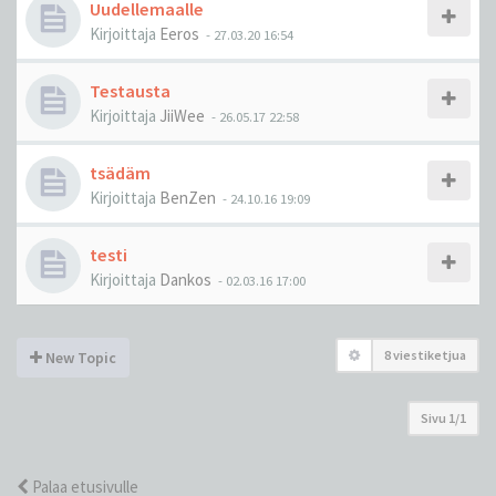
Uudellemaalle
Kirjoittaja
Eeros
-
27.03.20 16:54
Testausta
Kirjoittaja
JiiWee
-
26.05.17 22:58
tsädäm
Kirjoittaja
BenZen
-
24.10.16 19:09
testi
Kirjoittaja
Dankos
-
02.03.16 17:00
8 viestiketjua
New Topic
Sivu
1
/
1
Palaa etusivulle