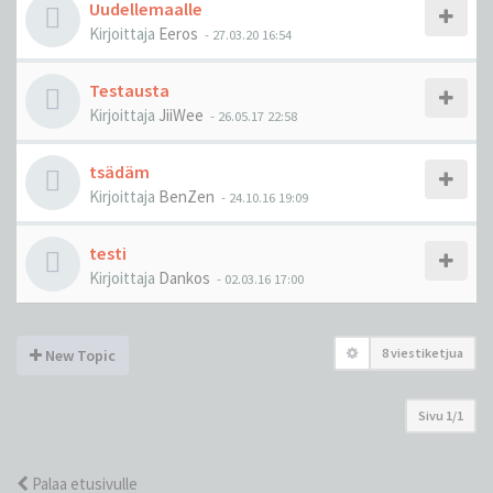
Uudellemaalle
Kirjoittaja
Eeros
-
27.03.20 16:54
Testausta
Kirjoittaja
JiiWee
-
26.05.17 22:58
tsädäm
Kirjoittaja
BenZen
-
24.10.16 19:09
testi
Kirjoittaja
Dankos
-
02.03.16 17:00
8 viestiketjua
New Topic
Sivu
1
/
1
Palaa etusivulle