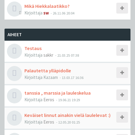
Mikä Hiekkalaatikko?
Kirjoittaja
sw
-
26.11.06 20:04
AIHEET
Testaus
Kirjoittaja
sakkr
-
21.03.25 07:38
Palautetta ylläpidolle
Kirjoittaja
Kazaam
-
13.03.17 16:36
tanssia , marssia ja lauleskelua
Kirjoittaja
Eeros
-
19.06.21 19:29
Keväiset linnut ainakin vielä laulelevat :)
Kirjoittaja
Eeros
-
12.05.20 01:25