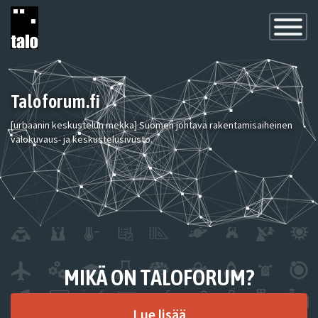
Toggle
Navigatio
Taloforum.fi
[urbaanin keskustelun mekka] Suomen johtava rakentamisaiheinen
valokuvaus- ja keskustelusivusto.
MIKÄ ON TALOFORUM?
Lue lisää