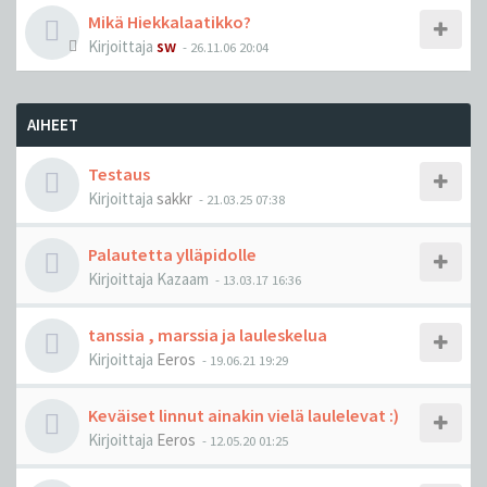
Mikä Hiekkalaatikko?
Kirjoittaja
sw
-
26.11.06 20:04
AIHEET
Testaus
Kirjoittaja
sakkr
-
21.03.25 07:38
Palautetta ylläpidolle
Kirjoittaja
Kazaam
-
13.03.17 16:36
tanssia , marssia ja lauleskelua
Kirjoittaja
Eeros
-
19.06.21 19:29
Keväiset linnut ainakin vielä laulelevat :)
Kirjoittaja
Eeros
-
12.05.20 01:25