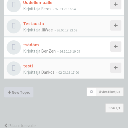
Uudellemaalle
Kirjoittaja
Eeros
-
27.03.20 16:54
Testausta
Kirjoittaja
JiiWee
-
26.05.17 22:58
tsädäm
Kirjoittaja
BenZen
-
24.10.16 19:09
testi
Kirjoittaja
Dankos
-
02.03.16 17:00
8 viestiketjua
New Topic
Sivu
1
/
1
Palaa etusivulle