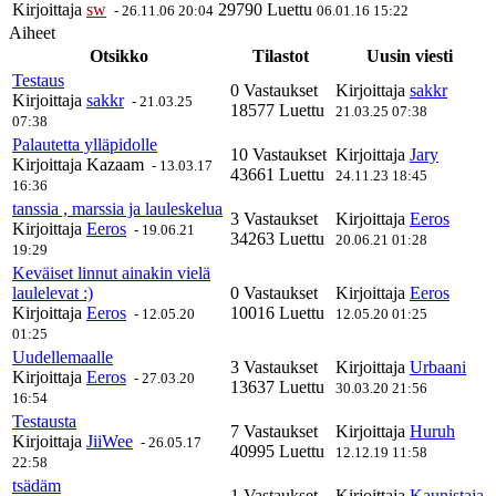
Kirjoittaja
sw
29790 Luettu
-
26.11.06 20:04
06.01.16 15:22
Aiheet
Otsikko
Tilastot
Uusin viesti
Testaus
0 Vastaukset
Kirjoittaja
sakkr
Kirjoittaja
sakkr
-
21.03.25
18577 Luettu
21.03.25 07:38
07:38
Palautetta ylläpidolle
10 Vastaukset
Kirjoittaja
Jary
Kirjoittaja
Kazaam
-
13.03.17
43661 Luettu
24.11.23 18:45
16:36
tanssia , marssia ja lauleskelua
3 Vastaukset
Kirjoittaja
Eeros
Kirjoittaja
Eeros
-
19.06.21
34263 Luettu
20.06.21 01:28
19:29
Keväiset linnut ainakin vielä
laulelevat :)
0 Vastaukset
Kirjoittaja
Eeros
Kirjoittaja
Eeros
10016 Luettu
-
12.05.20
12.05.20 01:25
01:25
Uudellemaalle
3 Vastaukset
Kirjoittaja
Urbaani
Kirjoittaja
Eeros
-
27.03.20
13637 Luettu
30.03.20 21:56
16:54
Testausta
7 Vastaukset
Kirjoittaja
Huruh
Kirjoittaja
JiiWee
-
26.05.17
40995 Luettu
12.12.19 11:58
22:58
tsädäm
1 Vastaukset
Kirjoittaja
Kaunistaja