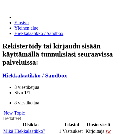
Etusivu
Yleinen alue
Hiekkalaatikko / Sandbox
Rekisteröidy tai kirjaudu sisään
käyttämällä tunnuksiasi seuraavissa
palveluissa:
Hiekkalaatikko / Sandbox
8 viestiketjua
Sivu
1
/
1
8 viestiketjua
New Topic
Tiedotteet
Otsikko
Tilastot
Uusin viesti
Mikä Hiekkalaatikko?
1 Vastaukset
Kirjoittaja
sw