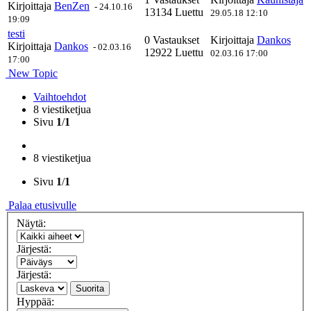
Kirjoittaja
BenZen
-
24.10.16
13134 Luettu
29.05.18 12:10
19:09
testi
0 Vastaukset
Kirjoittaja
Dankos
Kirjoittaja
Dankos
-
02.03.16
12922 Luettu
02.03.16 17:00
17:00
New Topic
Vaihtoehdot
8 viestiketjua
Sivu
1
/
1
8 viestiketjua
Sivu
1
/
1
Palaa etusivulle
Näytä:
Järjestä:
Järjestä:
Suorita
Hyppää: