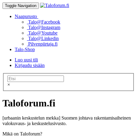
Toggle Navigation
Naapurusto
Talo@Facebook
Talo@Instagram
Talo@Youtube
Talo@Linkedin
Pilvenpiirtaja.fi
Talo-Shop
Luo uusi tili
Kirjaudu sisään
×
Taloforum.fi
[urbaanin keskustelun mekka] Suomen johtava rakentamisaiheinen
valokuvaus- ja keskustelusivusto.
Mikä on Taloforum?