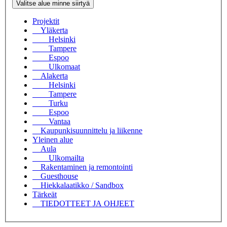
Valitse alue minne siirtyä
Projektit
Yläkerta
Helsinki
Tampere
Espoo
Ulkomaat
Alakerta
Helsinki
Tampere
Turku
Espoo
Vantaa
Kaupunkisuunnittelu ja liikenne
Yleinen alue
Aula
Ulkomailta
Rakentaminen ja remontointi
Guesthouse
Hiekkalaatikko / Sandbox
Tärkeät
TIEDOTTEET JA OHJEET