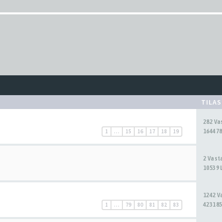
TILA
282 V
164478
1
…
15
16
17
18
19
2 Vas
10539 
1242 
423185
1
…
79
80
81
82
83