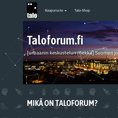
Naapurusto
Talo-Shop
Taloforum.fi
[urbaanin keskustelun mekka] Suomen joh
MIKÄ ON TALOFORUM?