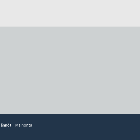
äännöt
Mainonta