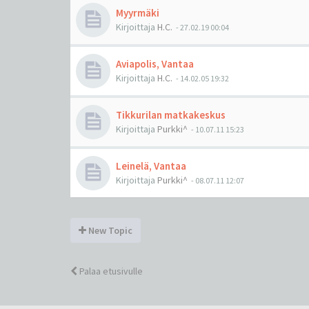
Myyrmäki
Kirjoittaja
H.C.
-
27.02.19 00:04
Aviapolis, Vantaa
Kirjoittaja
H.C.
-
14.02.05 19:32
Tikkurilan matkakeskus
Kirjoittaja
Purkki^
-
10.07.11 15:23
Leinelä, Vantaa
Kirjoittaja
Purkki^
-
08.07.11 12:07
New Topic
Palaa etusivulle