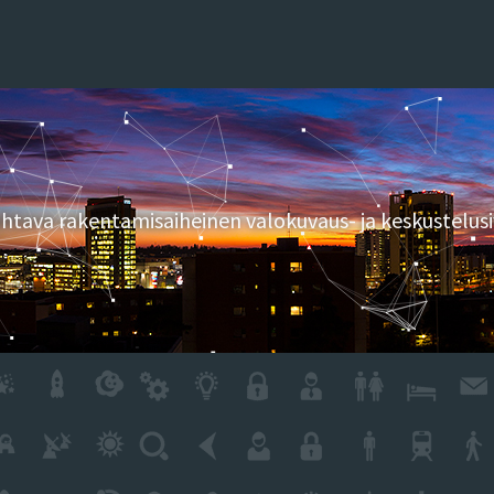
tava rakentamisaiheinen valokuvaus- ja keskustelusi