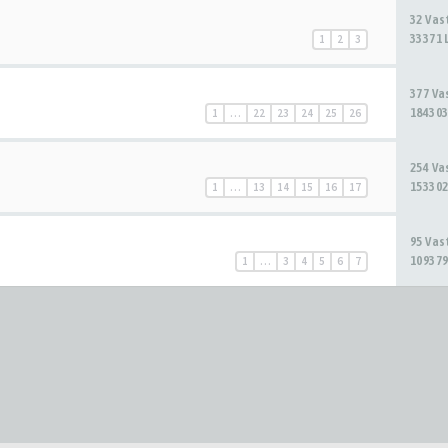
32 Va
33371 
1
2
3
377 V
184303
1
…
22
23
24
25
26
254 V
153302
1
…
13
14
15
16
17
95 Va
109379
1
…
3
4
5
6
7