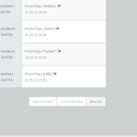
Kirjoittaja
hmikko
staukset
Luettu
27.05.23 00:14
Kirjoittaja
Jones
astaukset
 Luettu
03.07.22 20:54
Kirjoittaja
Purkki^
astaukset
 Luettu
18.10.20 15:18
Kirjoittaja
pallo
staukset
 Luettu
12.05.17 23:35
Vaihtoehdot
7 viestiketjua
Sivu
1
/
1