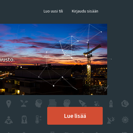
×
Luo uusi tili
Kirjaudu sisään
vusto.
Lue lisää