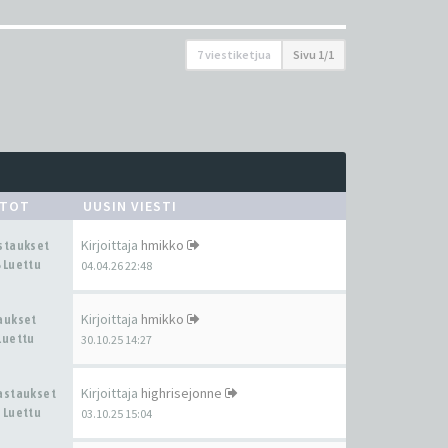
7 viestiketjua
Sivu
1
/
1
STOT
UUSIN VIESTI
Kirjoittaja
hmikko
astaukset
 Luettu
04.04.26 22:48
Kirjoittaja
hmikko
taukset
Luettu
30.10.25 14:27
Kirjoittaja
highrisejonne
Vastaukset
 Luettu
03.10.25 15:04