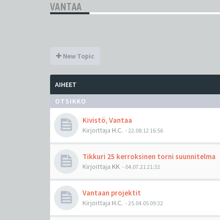
VANTAA
New Topic
AIHEET
OTSIKKO
Kivistö, Vantaa
Kirjoittaja
H.C.
-
22.08.12 16:56
Tikkuri 25 kerroksinen torni suunnitelma
Kirjoittaja
KK
-
04.07.21 21:32
Vantaan projektit
Kirjoittaja
H.C.
-
25.04.05 09:32