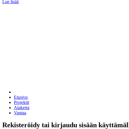
Lue lisää
Etusivu
Projektit
Alakerta
Vantaa
Rekisteröidy tai kirjaudu sisään käyttämäl