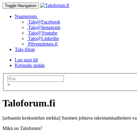
Toggle Navigation
Naapurusto
Talo@Facebook
Talo@Instagram
Talo@Youtube
Talo@Linkedin
Pilvenpiirtaja.fi
Talo-Shop
Luo uusi tili
Kirjaudu sisään
×
Taloforum.fi
[urbaanin keskustelun mekka] Suomen johtava rakentamisaiheinen val
Mikä on Taloforum?