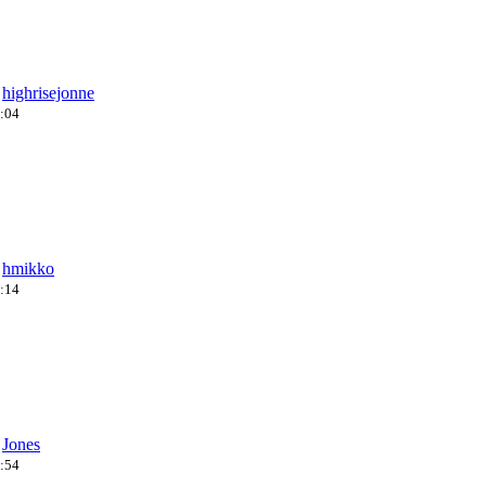
a
highrisejonne
5:04
a
hmikko
0:14
a
Jones
0:54