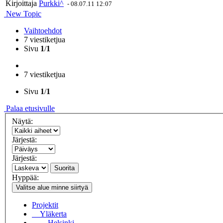
Kirjoittaja
Purkki^
-
08.07.11 12:07
New Topic
Vaihtoehdot
7 viestiketjua
Sivu
1
/
1
7 viestiketjua
Sivu
1
/
1
Palaa etusivulle
Näytä:
Järjestä:
Järjestä:
Suorita
Hyppää:
Valitse alue minne siirtyä
Projektit
Yläkerta
Helsinki