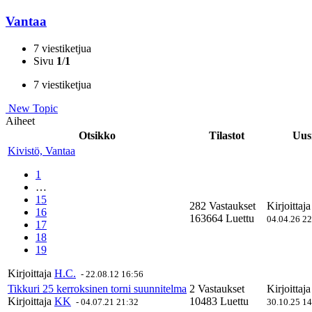
Vantaa
7 viestiketjua
Sivu
1
/
1
7 viestiketjua
New Topic
Aiheet
Otsikko
Tilastot
Uusi
Kivistö, Vantaa
1
…
15
282 Vastaukset
Kirjoittaj
16
163664 Luettu
04.04.26 2
17
18
19
Kirjoittaja
H.C.
-
22.08.12 16:56
Tikkuri 25 kerroksinen torni suunnitelma
2 Vastaukset
Kirjoittaj
Kirjoittaja
KK
10483 Luettu
-
04.07.21 21:32
30.10.25 1