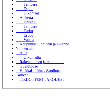
Tampere
Espoo
Ulkomaat
Alakerta
Helsinki
Tampere
Turku
Espoo
Vantaa
Kaupunkisuunnittelu ja liikenne
Yleinen alue
Aula
Ulkomailta
Rakentaminen ja remontointi
Guesthouse
Hiekkalaatikko / Sandbox
Tärkeät
TIEDOTTEET JA OHJEET