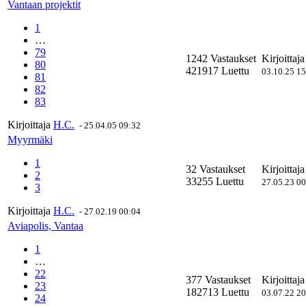
Vantaan projektit
1
…
79
1242 Vastaukset
Kirjoittaj
80
421917 Luettu
03.10.25 1
81
82
83
Kirjoittaja
H.C.
-
25.04.05 09:32
Myyrmäki
1
32 Vastaukset
Kirjoittaj
2
33255 Luettu
27.05.23 0
3
Kirjoittaja
H.C.
-
27.02.19 00:04
Aviapolis, Vantaa
1
…
22
377 Vastaukset
Kirjoittaj
23
182713 Luettu
03.07.22 2
24