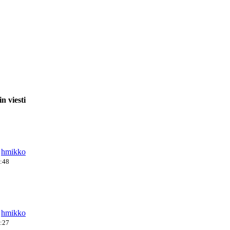
n viesti
a
hmikko
2:48
a
hmikko
4:27