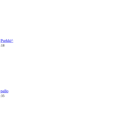
a
Purkki^
5:18
a
pallo
3:35