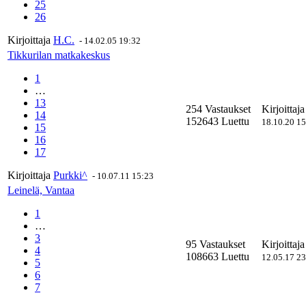
25
26
Kirjoittaja
H.C.
-
14.02.05 19:32
Tikkurilan matkakeskus
1
…
13
254 Vastaukset
Kirjoittaj
14
152643 Luettu
18.10.20 1
15
16
17
Kirjoittaja
Purkki^
-
10.07.11 15:23
Leinelä, Vantaa
1
…
3
95 Vastaukset
Kirjoittaj
4
108663 Luettu
12.05.17 2
5
6
7