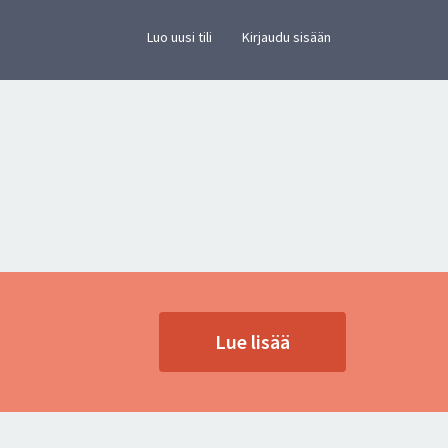
×
vusto.
Luo uusi tili
Kirjaudu sisään
Lue lisää