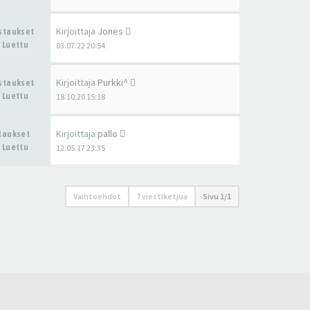
Kirjoittaja
Jones
astaukset
 Luettu
03.07.22 20:54
Kirjoittaja
Purkki^
astaukset
 Luettu
18.10.20 15:18
Kirjoittaja
pallo
staukset
 Luettu
12.05.17 23:35
Vaihtoehdot
7 viestiketjua
Sivu
1
/
1