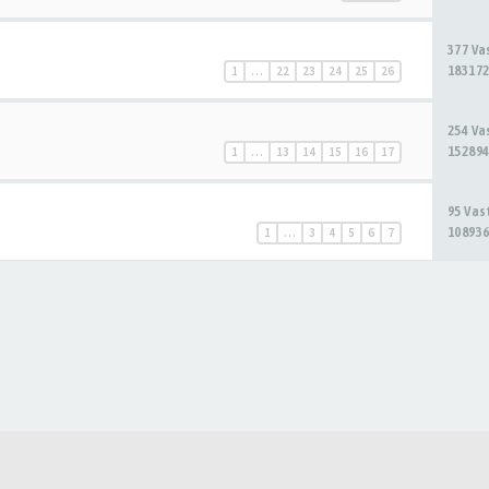
377 V
183172
1
…
22
23
24
25
26
254 V
152894
1
…
13
14
15
16
17
95 Va
108936
1
…
3
4
5
6
7