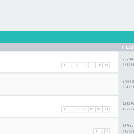
TILA
282 V
163959
1
…
15
16
17
18
19
2 Vas
10496 
1242 
422525
1
…
79
80
81
82
83
32 Va
33292 
1
2
3