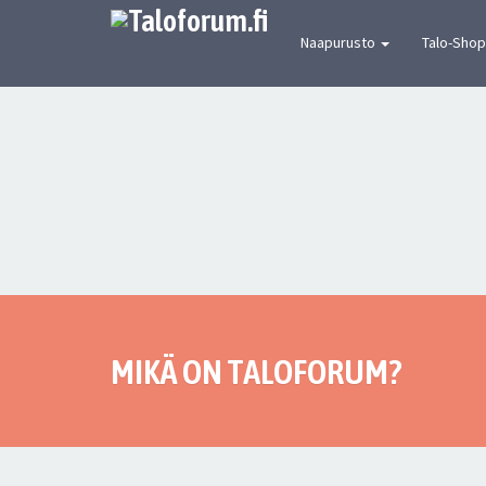
[urbaanin keskustelun mekka] Suomen joh
Naapurusto
Talo-Shop
MIKÄ ON TALOFORUM?