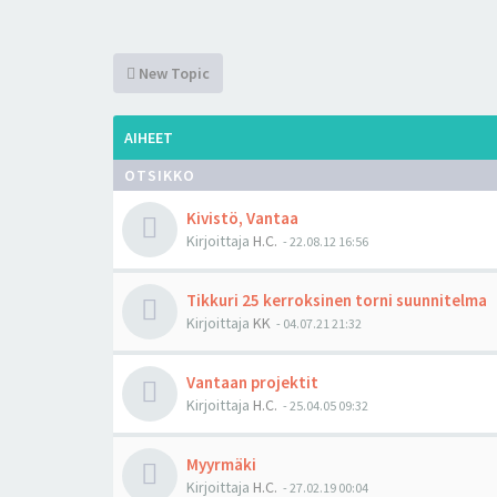
New Topic
AIHEET
OTSIKKO
Kivistö, Vantaa
Kirjoittaja
H.C.
-
22.08.12 16:56
Tikkuri 25 kerroksinen torni suunnitelma
Kirjoittaja
KK
-
04.07.21 21:32
Vantaan projektit
Kirjoittaja
H.C.
-
25.04.05 09:32
Myyrmäki
Kirjoittaja
H.C.
-
27.02.19 00:04