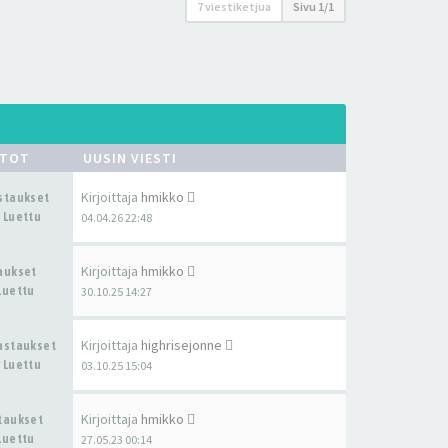
7 viestiketjua
Sivu
1
/
1
STOT
UUSIN VIESTI
Kirjoittaja
hmikko
astaukset
 Luettu
04.04.26 22:48
Kirjoittaja
hmikko
taukset
Luettu
30.10.25 14:27
Kirjoittaja
highrisejonne
Vastaukset
 Luettu
03.10.25 15:04
Kirjoittaja
hmikko
staukset
Luettu
27.05.23 00:14