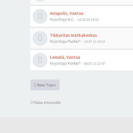
Aviapolis, Vantaa
Kirjoittaja
H.C.
-
14.02.05 19:32
Tikkurilan matkakeskus
Kirjoittaja
Purkki^
-
10.07.11 15:23
Leinelä, Vantaa
Kirjoittaja
Purkki^
-
08.07.11 12:07
New Topic
Palaa etusivulle