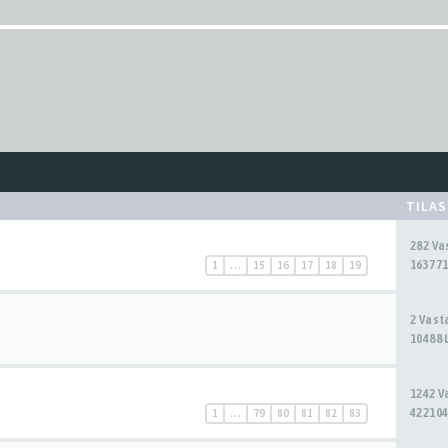
TILA
282 V
163771
1
…
15
16
17
18
19
2 Vas
10488 
1242 
422104
1
…
79
80
81
82
83