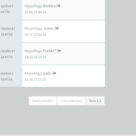
Kirjoittaja
hmikko
staukset
Luettu
27.05.23 00:14
Kirjoittaja
Jones
astaukset
 Luettu
03.07.22 20:54
Kirjoittaja
Purkki^
astaukset
 Luettu
18.10.20 15:18
Kirjoittaja
pallo
staukset
 Luettu
12.05.17 23:35
Vaihtoehdot
7 viestiketjua
Sivu
1
/
1