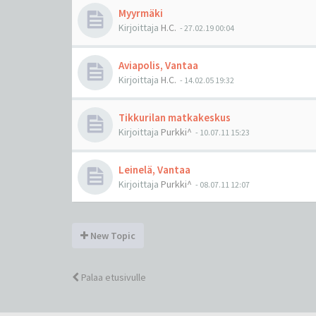
Myyrmäki
Kirjoittaja
H.C.
-
27.02.19 00:04
Aviapolis, Vantaa
Kirjoittaja
H.C.
-
14.02.05 19:32
Tikkurilan matkakeskus
Kirjoittaja
Purkki^
-
10.07.11 15:23
Leinelä, Vantaa
Kirjoittaja
Purkki^
-
08.07.11 12:07
New Topic
Palaa etusivulle