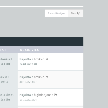
7 viestiketjua
Sivu
1
/
1
STOT
UUSIN VIESTI
Kirjoittaja
hmikko
astaukset
 Luettu
04.04.26 22:48
Kirjoittaja
hmikko
taukset
Luettu
30.10.25 14:27
Kirjoittaja
highrisejonne
Vastaukset
 Luettu
03.10.25 15:04