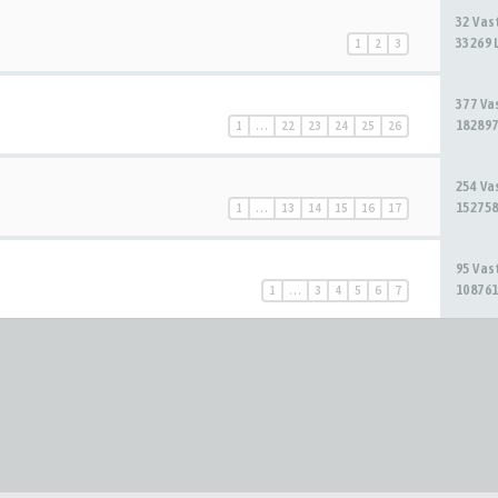
32 Va
33269 
1
2
3
377 V
182897
1
…
22
23
24
25
26
254 V
152758
1
…
13
14
15
16
17
95 Va
108761
1
…
3
4
5
6
7