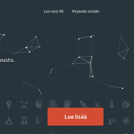
×
Luo uusi tili
Kirjaudu sisään
vusto.
Lue lisää