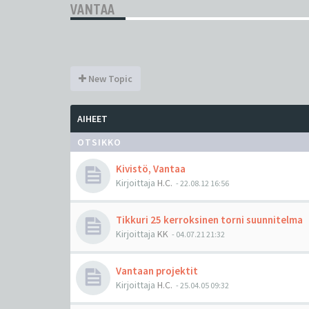
VANTAA
New Topic
AIHEET
OTSIKKO
Kivistö, Vantaa
Kirjoittaja
H.C.
-
22.08.12 16:56
Tikkuri 25 kerroksinen torni suunnitelma
Kirjoittaja
KK
-
04.07.21 21:32
Vantaan projektit
Kirjoittaja
H.C.
-
25.04.05 09:32