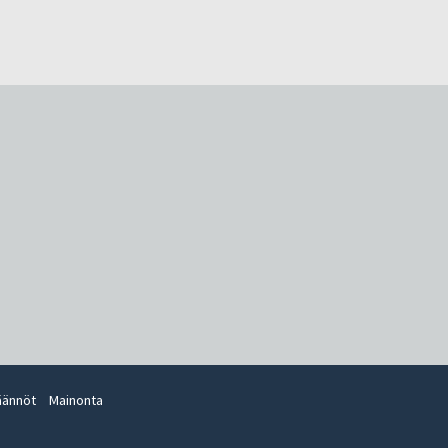
äännöt
Mainonta