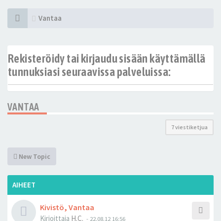
Vantaa
Rekisteröidy tai kirjaudu sisään käyttämällä
tunnuksiasi seuraavissa palveluissa:
VANTAA
7 viestiketjua
New Topic
AIHEET
Kivistö, Vantaa
Kirjoittaja
H.C.
-
22.08.12 16:56