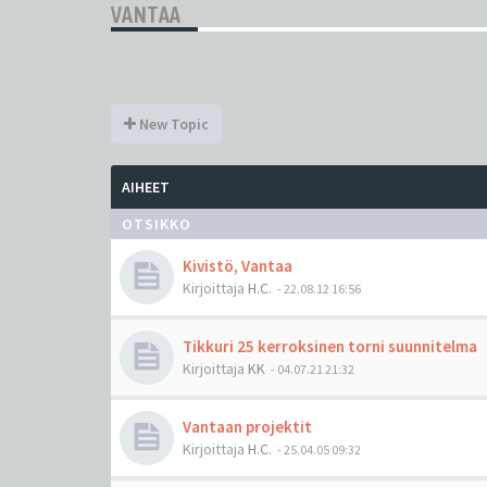
VANTAA
New Topic
AIHEET
OTSIKKO
Kivistö, Vantaa
Kirjoittaja
H.C.
-
22.08.12 16:56
Tikkuri 25 kerroksinen torni suunnitelma
Kirjoittaja
KK
-
04.07.21 21:32
Vantaan projektit
Kirjoittaja
H.C.
-
25.04.05 09:32