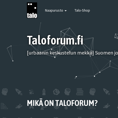
Naapurusto
Talo-Shop
Taloforum.fi
[urbaanin keskustelun mekka] Suomen joh
MIKÄ ON TALOFORUM?