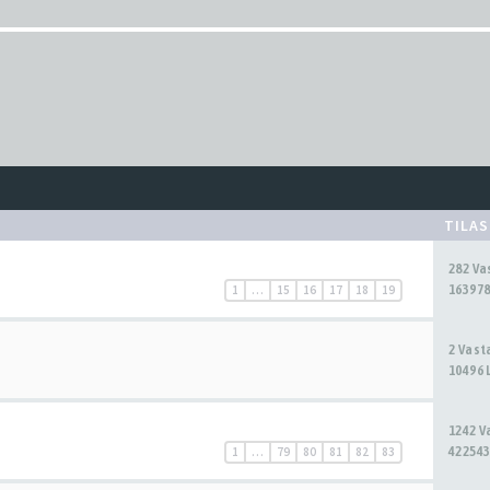
TILA
282 V
163978
1
…
15
16
17
18
19
2 Vas
10496 
1242 
422543
1
…
79
80
81
82
83