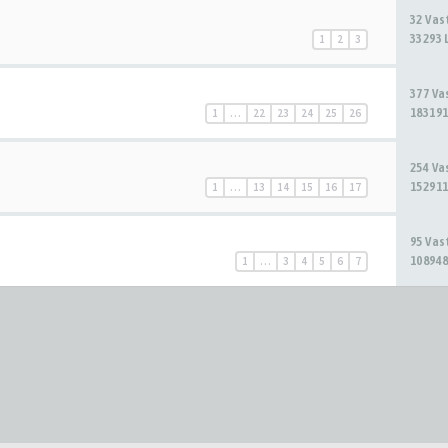
32 Va
33293 
1
2
3
377 V
183191
1
…
22
23
24
25
26
254 V
152911
1
…
13
14
15
16
17
95 Va
108948
1
…
3
4
5
6
7