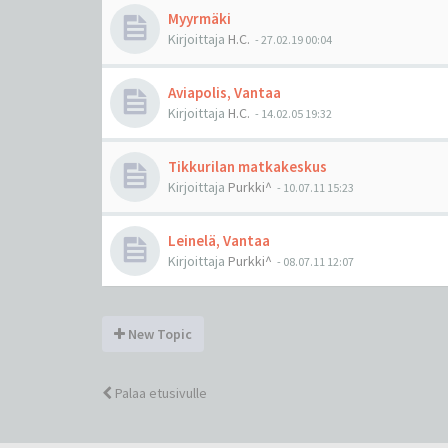
Myyrmäki
Kirjoittaja
H.C.
-
27.02.19 00:04
Aviapolis, Vantaa
Kirjoittaja
H.C.
-
14.02.05 19:32
Tikkurilan matkakeskus
Kirjoittaja
Purkki^
-
10.07.11 15:23
Leinelä, Vantaa
Kirjoittaja
Purkki^
-
08.07.11 12:07
New Topic
Palaa etusivulle