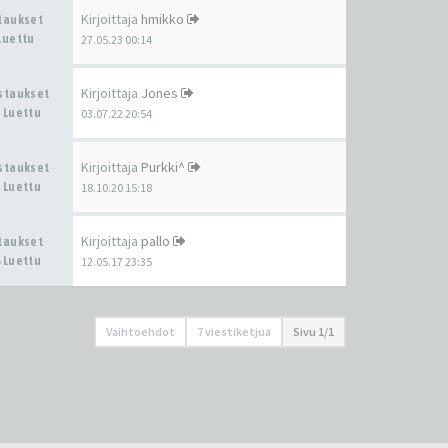
Kirjoittaja
hmikko
staukset
Luettu
27.05.23 00:14
Kirjoittaja
Jones
astaukset
 Luettu
03.07.22 20:54
Kirjoittaja
Purkki^
astaukset
 Luettu
18.10.20 15:18
Kirjoittaja
pallo
staukset
 Luettu
12.05.17 23:35
Vaihtoehdot
7 viestiketjua
Sivu
1
/
1