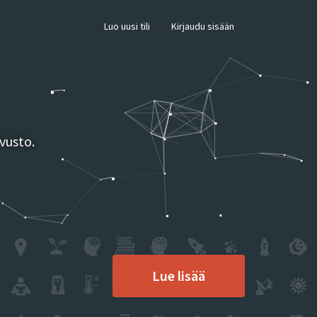
×
Luo uusi tili
Kirjaudu sisään
vusto.
Lue lisää