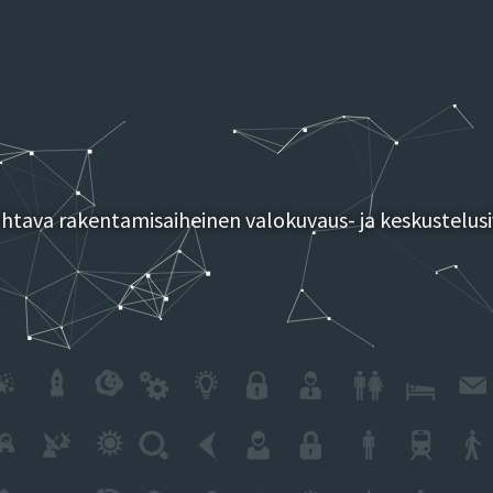
tava rakentamisaiheinen valokuvaus- ja keskustelusi