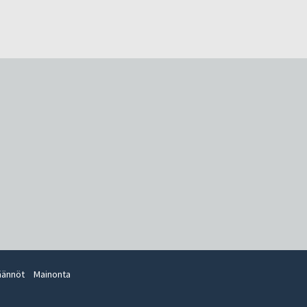
äännöt
Mainonta