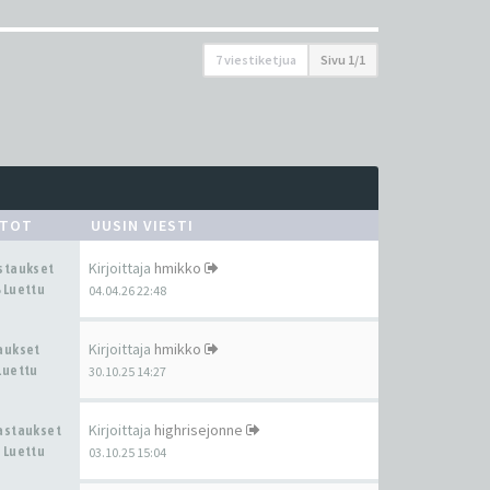
7 viestiketjua
Sivu
1
/
1
STOT
UUSIN VIESTI
Kirjoittaja
hmikko
astaukset
 Luettu
04.04.26 22:48
Kirjoittaja
hmikko
taukset
Luettu
30.10.25 14:27
Kirjoittaja
highrisejonne
Vastaukset
 Luettu
03.10.25 15:04