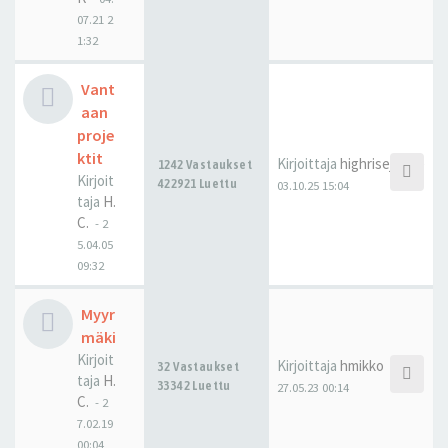
07.21 2
1:32
Vant
aan
proje
ktit
Kirjoittaja
highrisejonne
1242 Vastaukset
Kirjoit
422921 Luettu
03.10.25 15:04
taja
H.
C.
-
2
5.04.05
09:32
Myyr
mäki
Kirjoit
Kirjoittaja
hmikko
32 Vastaukset
taja
H.
33342 Luettu
27.05.23 00:14
C.
-
2
7.02.19
00:04