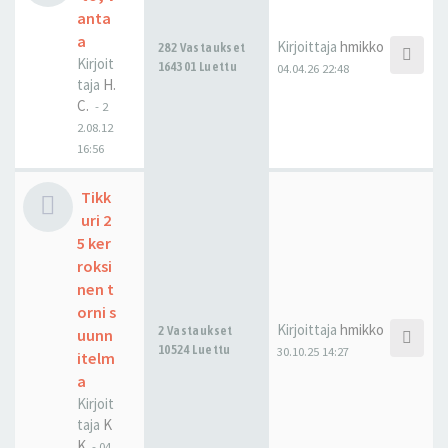
anta
a
Kirjoittaja
hmikko
282 Vastaukset
Kirjoit
164301 Luettu
04.04.26 22:48
taja
H.
C.
-
2
2.08.12
16:56
Tikk
uri 2
5 ker
roksi
nen t
orni s
Kirjoittaja
hmikko
2 Vastaukset
uunn
10524 Luettu
30.10.25 14:27
itelm
a
Kirjoit
taja
K
K
-
04.