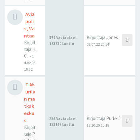
Avia
poli
s, Va
ntaa
Kirjoittaja
Jones
377 Vastaukset
Kirjoit
183730 Luettu
03.07.22 20:54
taja
H.
C.
-
1
4.02.05
19:32
Tikk
urila
n ma
tkak
esku
Kirjoittaja
Purkki^
254 Vastaukset
s
153147 Luettu
18.10.20 15:18
Kirjoit
taja
P