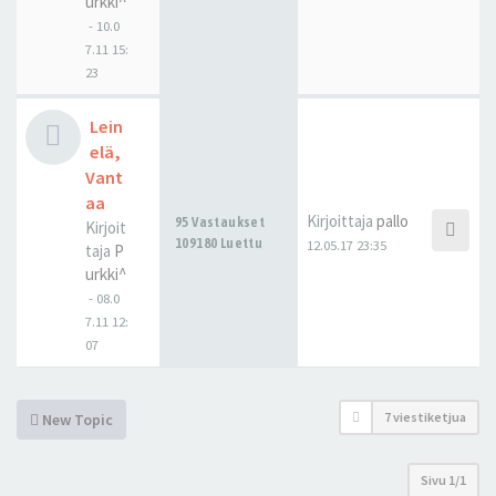
urkki^
-
10.0
7.11 15:
23
Lein
elä,
Vant
aa
Kirjoittaja
pallo
95 Vastaukset
Kirjoit
109180 Luettu
12.05.17 23:35
taja
P
urkki^
-
08.0
7.11 12:
07
7 viestiketjua
New Topic
Sivu
1
/
1