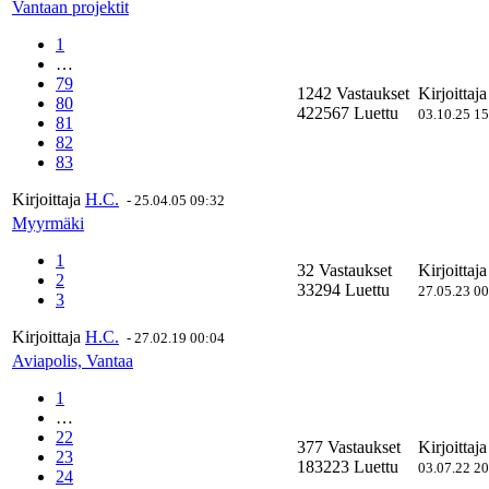
Vantaan projektit
1
…
79
1242 Vastaukset
Kirjoittaj
80
422567 Luettu
03.10.25 1
81
82
83
Kirjoittaja
H.C.
-
25.04.05 09:32
Myyrmäki
1
32 Vastaukset
Kirjoittaj
2
33294 Luettu
27.05.23 0
3
Kirjoittaja
H.C.
-
27.02.19 00:04
Aviapolis, Vantaa
1
…
22
377 Vastaukset
Kirjoittaj
23
183223 Luettu
03.07.22 2
24