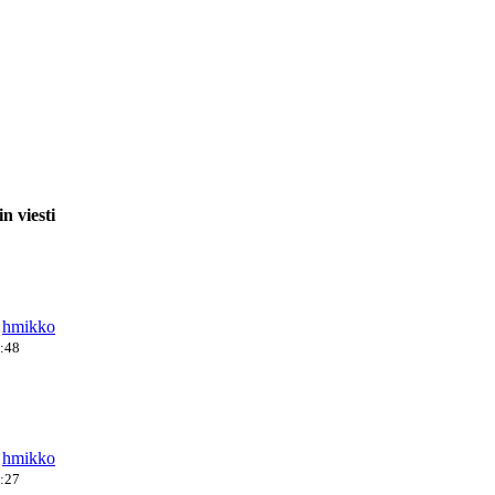
n viesti
a
hmikko
2:48
a
hmikko
4:27