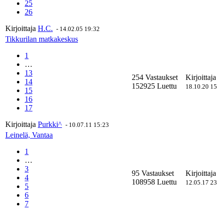
25
26
Kirjoittaja
H.C.
-
14.02.05 19:32
Tikkurilan matkakeskus
1
…
13
254 Vastaukset
Kirjoittaj
14
152925 Luettu
18.10.20 1
15
16
17
Kirjoittaja
Purkki^
-
10.07.11 15:23
Leinelä, Vantaa
1
…
3
95 Vastaukset
Kirjoittaj
4
108958 Luettu
12.05.17 2
5
6
7