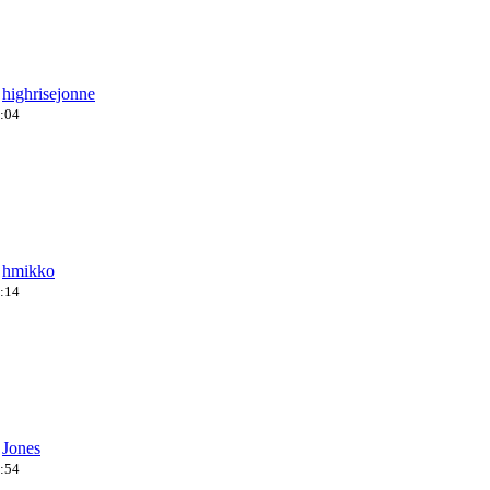
a
highrisejonne
5:04
a
hmikko
0:14
a
Jones
0:54