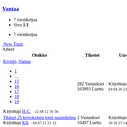
Vantaa
7 viestiketjua
Sivu
1
/
1
7 viestiketjua
New Topic
Aiheet
Otsikko
Tilastot
Uusi
Kivistö, Vantaa
1
…
15
282 Vastaukset
Kirjoittaj
16
163993 Luettu
04.04.26 2
17
18
19
Kirjoittaja
H.C.
-
22.08.12 16:56
Tikkuri 25 kerroksinen torni suunnitelma
2 Vastaukset
Kirjoittaj
Kirjoittaja
KK
10497 Luettu
-
04.07.21 21:32
30.10.25 1