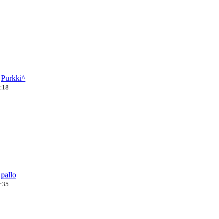
a
Purkki^
5:18
a
pallo
3:35