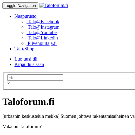
Toggle Navigation
Naapurusto
Talo@Facebook
Talo@Instagram
Talo@Youtube
Talo@Linkedin
Pilvenpiirtaja.fi
Talo-Shop
Luo uusi tili
Kirjaudu sisään
×
Taloforum.fi
[urbaanin keskustelun mekka] Suomen johtava rakentamisaiheinen val
Mikä on Taloforum?