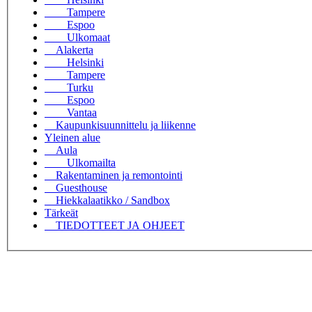
Tampere
Espoo
Ulkomaat
Alakerta
Helsinki
Tampere
Turku
Espoo
Vantaa
Kaupunkisuunnittelu ja liikenne
Yleinen alue
Aula
Ulkomailta
Rakentaminen ja remontointi
Guesthouse
Hiekkalaatikko / Sandbox
Tärkeät
TIEDOTTEET JA OHJEET