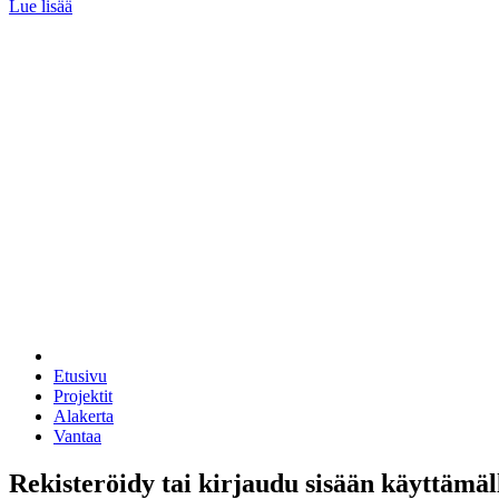
Lue lisää
Etusivu
Projektit
Alakerta
Vantaa
Rekisteröidy tai kirjaudu sisään käyttämäl