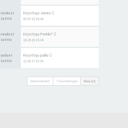
Kirjoittaja
Jones
astaukset
 Luettu
03.07.22 20:54
Kirjoittaja
Purkki^
astaukset
 Luettu
18.10.20 15:18
Kirjoittaja
pallo
staukset
 Luettu
12.05.17 23:35
Vaihtoehdot
7 viestiketjua
Sivu
1
/
1