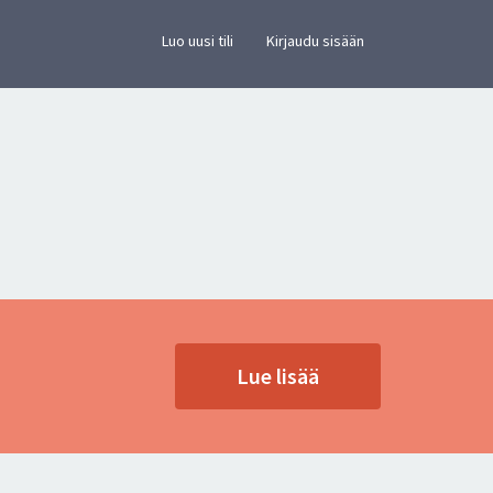
×
vusto.
Luo uusi tili
Kirjaudu sisään
Lue lisää