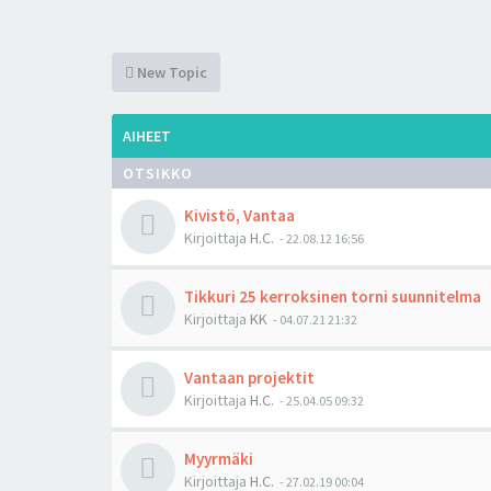
New Topic
AIHEET
OTSIKKO
Kivistö, Vantaa
Kirjoittaja
H.C.
-
22.08.12 16:56
Tikkuri 25 kerroksinen torni suunnitelma
Kirjoittaja
KK
-
04.07.21 21:32
Vantaan projektit
Kirjoittaja
H.C.
-
25.04.05 09:32
Myyrmäki
Kirjoittaja
H.C.
-
27.02.19 00:04