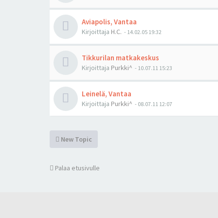
Aviapolis, Vantaa
Kirjoittaja
H.C.
-
14.02.05 19:32
Tikkurilan matkakeskus
Kirjoittaja
Purkki^
-
10.07.11 15:23
Leinelä, Vantaa
Kirjoittaja
Purkki^
-
08.07.11 12:07
New Topic
Palaa etusivulle