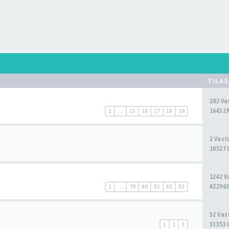
TILA
282 V
164329
1
…
15
16
17
18
19
2 Vas
10527 
1242 
422962
1
…
79
80
81
82
83
32 Va
33353 
1
2
3