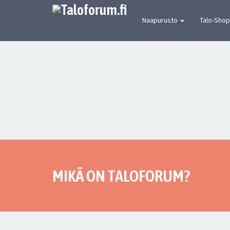
[urbaanin keskustelun mekka] Suomen joh
Naapurusto
Talo-Shop
MIKÄ ON TALOFORUM?