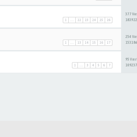
377 V
183922
1
…
22
23
24
25
26
254 V
153186
1
…
13
14
15
16
17
95 Va
109237
1
…
3
4
5
6
7