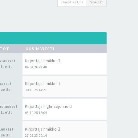
7 viestiketjua
Sivu
1
/
1
STOT
UUSIN VIESTI
Kirjoittaja
hmikko
astaukset
 Luettu
04.04.26 22:48
Kirjoittaja
hmikko
taukset
Luettu
30.10.25 14:27
Kirjoittaja
highrisejonne
Vastaukset
 Luettu
03.10.25 15:04
Kirjoittaja
hmikko
staukset
Luettu
27.05.23 00:14