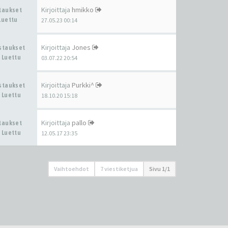
Kirjoittaja
hmikko
staukset
Luettu
27.05.23 00:14
Kirjoittaja
Jones
astaukset
 Luettu
03.07.22 20:54
Kirjoittaja
Purkki^
astaukset
 Luettu
18.10.20 15:18
Kirjoittaja
pallo
staukset
 Luettu
12.05.17 23:35
Vaihtoehdot
7 viestiketjua
Sivu
1
/
1