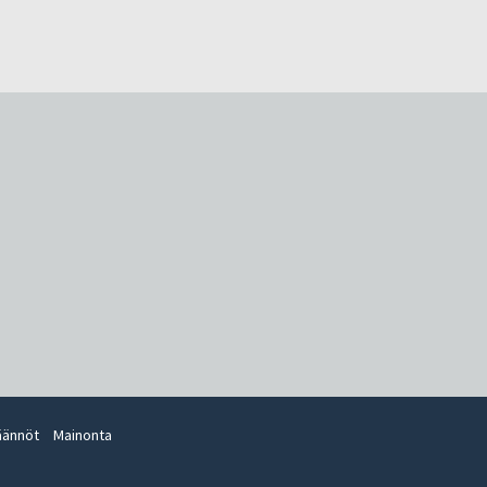
äännöt
Mainonta