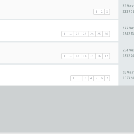
32 Va
33370 
1
2
3
377 V
184273
1
…
22
23
24
25
26
254 V
153290
1
…
13
14
15
16
17
95 Va
109366
1
…
3
4
5
6
7