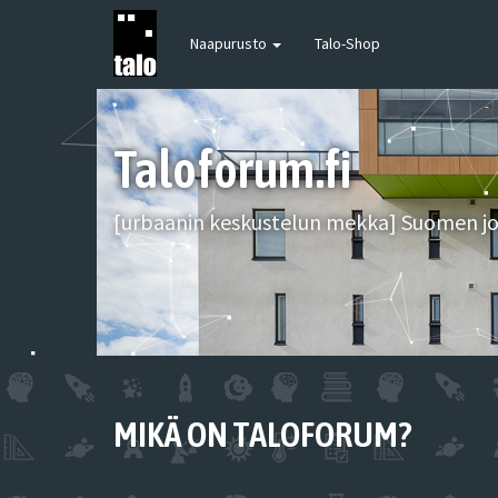
Naapurusto
Talo-Shop
Taloforum.fi
[urbaanin keskustelun mekka] Suomen joh
MIKÄ ON TALOFORUM?