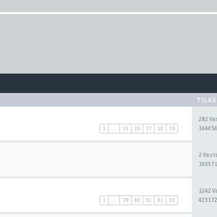
TILA
282 V
164454
1
…
15
16
17
18
19
2 Vas
10537 
1242 
423172
1
…
79
80
81
82
83