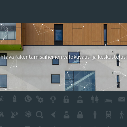
tava rakentamisaiheinen valokuvaus- ja keskustelusi