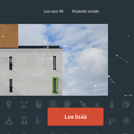
×
Luo uusi tili
Kirjaudu sisään
vusto.
Lue lisää