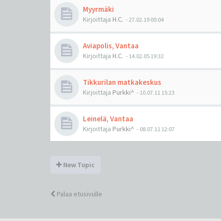
Myyrmäki
Kirjoittaja
H.C.
-
27.02.19 00:04
Aviapolis, Vantaa
Kirjoittaja
H.C.
-
14.02.05 19:32
Tikkurilan matkakeskus
Kirjoittaja
Purkki^
-
10.07.11 15:23
Leinelä, Vantaa
Kirjoittaja
Purkki^
-
08.07.11 12:07
New Topic
Palaa etusivulle