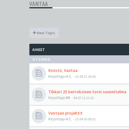
VANTAA
New Topic
AIHEET
OTSIKKO
Kivistö, Vantaa
Kirjoittaja
H.C.
-
22.08.12 16:56
Tikkuri 25 kerroksinen torni suunnitelma
Kirjoittaja
KK
-
04.07.21 21:32
Vantaan projektit
Kirjoittaja
H.C.
-
25.04.05 09:32