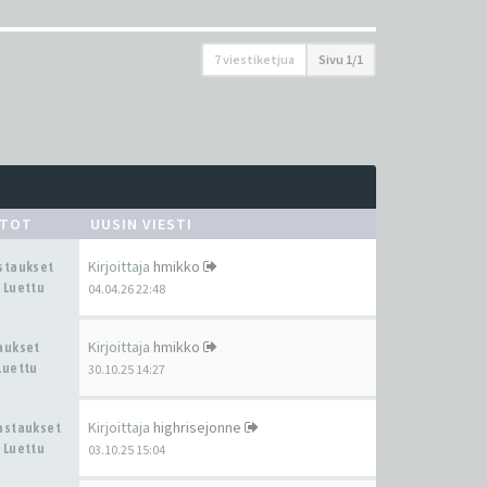
7 viestiketjua
Sivu
1
/
1
STOT
UUSIN VIESTI
Kirjoittaja
hmikko
astaukset
 Luettu
04.04.26 22:48
Kirjoittaja
hmikko
taukset
Luettu
30.10.25 14:27
Kirjoittaja
highrisejonne
Vastaukset
 Luettu
03.10.25 15:04