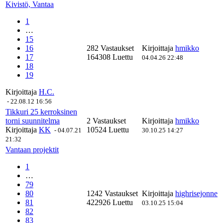
Kivistö, Vantaa
1
…
15
16
282 Vastaukset
Kirjoittaja
hmikko
17
164308 Luettu
04.04.26 22:48
18
19
Kirjoittaja
H.C.
-
22.08.12 16:56
Tikkuri 25 kerroksinen
torni suunnitelma
2 Vastaukset
Kirjoittaja
hmikko
Kirjoittaja
KK
10524 Luettu
-
04.07.21
30.10.25 14:27
21:32
Vantaan projektit
1
…
79
80
1242 Vastaukset
Kirjoittaja
highrisejonne
81
422926 Luettu
03.10.25 15:04
82
83