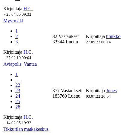
Kirjoittaja
H.C.
-
25.04.05 09:32
Myyrmäki
1
2
32 Vastaukset
Kirjoittaja
hmikko
3
33344 Luettu
27.05.23 00:14
Kirjoittaja
H.C.
-
27.02.19 00:04
Aviapolis, Vantaa
1
…
22
23
377 Vastaukset
Kirjoittaja
Jones
24
183760 Luettu
03.07.22 20:54
25
26
Kirjoittaja
H.C.
-
14.02.05 19:32
Tikkurilan matkakeskus