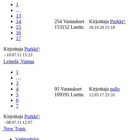
1
…
13
14
254 Vastaukset
Kirjoittaja
Purkki^
15
153152 Luettu
18.10.20 15:18
16
17
Kirjoittaja
Purkki^
-
10.07.11 15:23
Leinelä, Vantaa
1
…
3
4
95 Vastaukset
Kirjoittaja
pallo
5
109191 Luettu
12.05.17 23:35
6
7
Kirjoittaja
Purkki^
-
08.07.11 12:07
New Topic
Vaihtoehdot