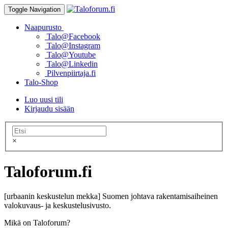
Toggle Navigation
Naapurusto
Talo@Facebook
Talo@Instagram
Talo@Youtube
Talo@Linkedin
Pilvenpiirtaja.fi
Talo-Shop
Luo uusi tili
Kirjaudu sisään
×
Taloforum.fi
[urbaanin keskustelun mekka] Suomen johtava rakentamisaiheinen
valokuvaus- ja keskustelusivusto.
Mikä on Taloforum?