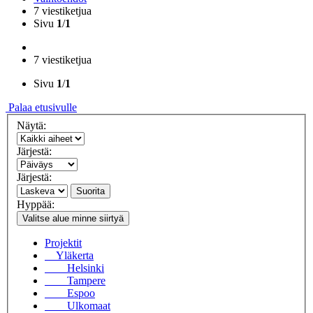
7 viestiketjua
Sivu
1
/
1
7 viestiketjua
Sivu
1
/
1
Palaa etusivulle
Näytä:
Järjestä:
Järjestä:
Suorita
Hyppää:
Valitse alue minne siirtyä
Projektit
Yläkerta
Helsinki
Tampere
Espoo
Ulkomaat