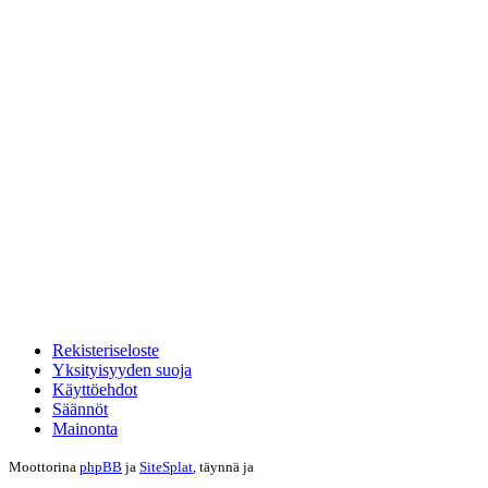
Rekisteriseloste
Yksityisyyden suoja
Käyttöehdot
Säännöt
Mainonta
Moottorina
phpBB
ja
SiteSplat
, täynnä
ja