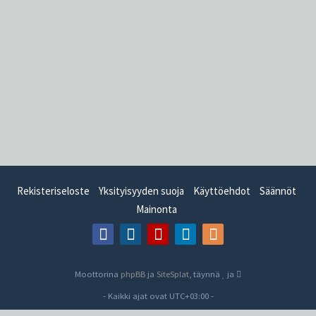
Rekisteriseloste
Yksityisyyden suoja
Käyttöehdot
Säännöt
Mainonta
Moottorina
phpBB
ja
SiteSplat
, täynnä
ja
- Kaikki ajat ovat
UTC+03:00
-