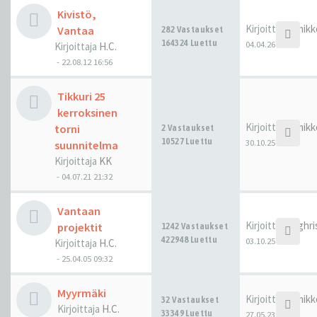
Kivistö,
Kirjoittaja
hmikk
Vantaa
282 Vastaukset
164324 Luettu
04.04.26 22:48
Kirjoittaja
H.C.
-
22.08.12 16:56
Tikkuri 25
kerroksinen
Kirjoittaja
hmikk
torni
2 Vastaukset
10527 Luettu
30.10.25 14:27
suunnitelma
Kirjoittaja
KK
-
04.07.21 21:32
Vantaan
Kirjoittaja
highr
projektit
1242 Vastaukset
422948 Luettu
03.10.25 15:04
Kirjoittaja
H.C.
-
25.04.05 09:32
Myyrmäki
Kirjoittaja
hmikk
32 Vastaukset
Kirjoittaja
H.C.
33349 Luettu
27.05.23 00:14