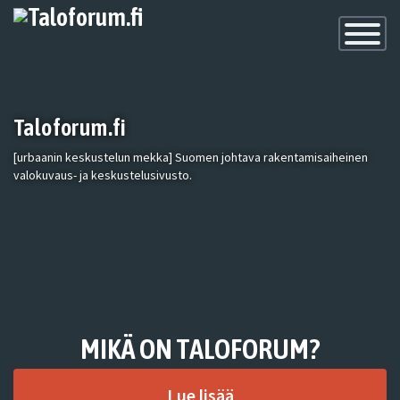
Toggle
Navigatio
Taloforum.fi
[urbaanin keskustelun mekka] Suomen johtava rakentamisaiheinen
valokuvaus- ja keskustelusivusto.
MIKÄ ON TALOFORUM?
Lue lisää