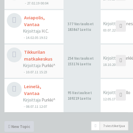
-
27.02.19 00:04
Aviapolis,
Kirjoittaja
Jones
Vantaa
377 Vastaukset
183867 Luettu
03.07.22 20:54
Kirjoittaja
H.C.
-
14.02.05 19:32
Tikkurilan
Kirjoittaja
Purkk
matkakeskus
254 Vastaukset
153176 Luettu
18.10.20 15:18
Kirjoittaja
Purkki^
-
10.07.11 15:23
Leinelä,
Kirjoittaja
pallo
Vantaa
95 Vastaukset
109219 Luettu
12.05.17 23:35
Kirjoittaja
Purkki^
-
08.07.11 12:07
7 viestiketjua
New Topic