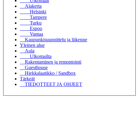
Ulkomaat
Alakerta
Helsinki
Tampere
Turku
Espoo
Vantaa
Kaupunkisuunnittelu ja liikenne
Yleinen alue
Aula
Ulkomailta
Rakentaminen ja remontointi
Guesthouse
Hiekkalaatikko / Sandbox
Tärkeät
TIEDOTTEET JA OHJEET