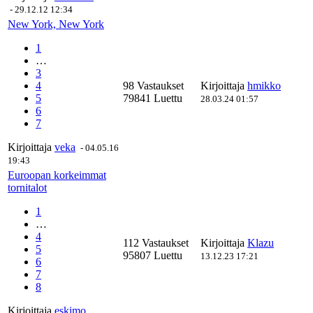
-
29.12.12 12:34
New York, New York
1
…
3
4
98 Vastaukset
Kirjoittaja
hmikko
5
79841 Luettu
28.03.24 01:57
6
7
Kirjoittaja
veka
-
04.05.16
19:43
Euroopan korkeimmat
tornitalot
1
…
4
112 Vastaukset
Kirjoittaja
Klazu
5
95807 Luettu
13.12.23 17:21
6
7
8
Kirjoittaja
eskimo