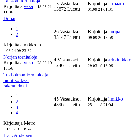
Tanskan tornitaloja
13 Vastaukset
Kirjoittaja
Urbaani
Kirjoittaja
veka
-
18.08.21
13872 Luettu
01.09.21 01:31
11:06
Dubai
1
26 Vastaukset
Kirjoittaja
huopa
2
33147 Luettu
09.09.20 13:59
Kirjoittaja
mikko_h
-
08.04.09 23:32
Norjan tornitaloja
4 Vastaukset
Kirjoittaja
arkkinikkari
Kirjoittaja
veka
-
28.03.19
12461 Luettu
29.03.19 13:09
18:56
Tukholman tornitalot ja
muut korkeat
rakennelmat
1
45 Vastaukset
Kirjoittaja
hmikko
2
48961 Luettu
25.11.18 21:04
3
4
Kirjoittaja
Metro
-
13.07.07 16:42
H.C. Andersen