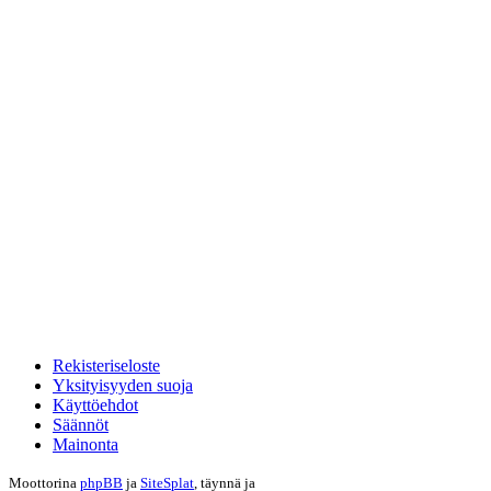
Rekisteriseloste
Yksityisyyden suoja
Käyttöehdot
Säännöt
Mainonta
Moottorina
phpBB
ja
SiteSplat
, täynnä
ja