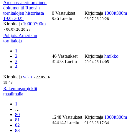
Areenassa erinomainen
dokumentti Ruotsin
tornitalojen historiasta
0 Vastaukset
Kirjoittaja
1000ft300m
1925-2025
926 Luettu
06.07.26 20:28
Kirjoittaja
1000ft300m
-
06.07.26 20:28
Pohjois-Amerikan
tornitaloja
1
2
46 Vastaukset
Kirjoittaja
hmikko
3
35473 Luettu
29.04.26 14:05
4
Kirjoittaja
veka
-
22.05.16
19:43
Rakennusprojektit
maailmalla
1
…
80
1248 Vastaukset
Kirjoittaja
1000ft300m
81
344142 Luettu
01.03.26 17:34
82
83