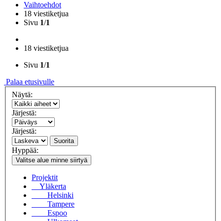
Vaihtoehdot
18 viestiketjua
Sivu
1
/
1
18 viestiketjua
Sivu
1
/
1
Palaa etusivulle
Näytä:
Järjestä:
Järjestä:
Suorita
Hyppää:
Valitse alue minne siirtyä
Projektit
Yläkerta
Helsinki
Tampere
Espoo