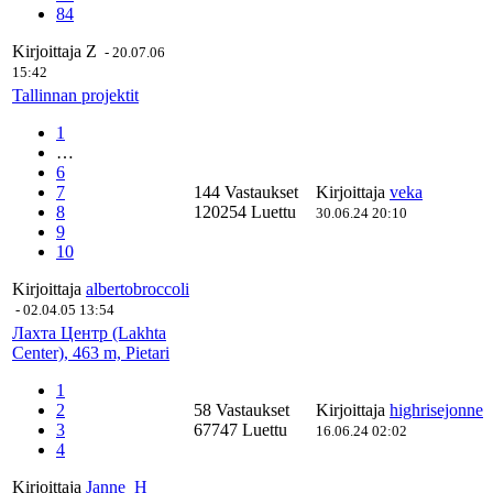
84
Kirjoittaja
Z
-
20.07.06
15:42
Tallinnan projektit
1
…
6
7
144 Vastaukset
Kirjoittaja
veka
8
120254 Luettu
30.06.24 20:10
9
10
Kirjoittaja
albertobroccoli
-
02.04.05 13:54
Лахта Центр (Lakhta
Center), 463 m, Pietari
1
2
58 Vastaukset
Kirjoittaja
highrisejonne
3
67747 Luettu
16.06.24 02:02
4
Kirjoittaja
Janne_H