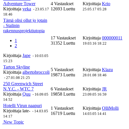
Adventure Tower
4 Vastaukset
Kirjoittaja
Krio
Kirjoittaja
veka
12693 Luettu
-
23.05.17
25.05.17 05:28
18:46
Tämä olisi ollut jo jotain
- Stalinin
rakennusprojektiutopia
17 Vastaukset
Kirjoittaja
000000011
1
31352 Luettu
19.03.16 18:22
2
Kirjoittaja
Jape
-
10.03.05
15:23
Tarton Skyline
5 Vastaukset
Kirjoittaja
Klazu
Kirjoittaja
albertobroccoli
19873 Luettu
28.01.08 18:46
-
27.01.08 21:25
250 Greenwich Street
N.Y.C. - WTC 7
6 Vastaukset
Kirjoittaja
JR
Kirjoittaja
Quu
19858 Luettu
-
16.09.05
23.09.05 16:59
14:52
Hotelli Virun naapuri
1 Vastaukset
Kirjoittaja
OlliMolli
Kirjoittaja
late-
-
14.03.05
16719 Luettu
14.03.05 14:41
14:17
New Topic