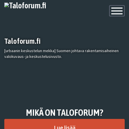
Toggle
Navigatio
Taloforum.fi
[urbaanin keskustelun mekka] Suomen johtava rakentamisaiheinen
valokuvaus- ja keskustelusivusto.
MIKÄ ON TALOFORUM?
Lue lisää