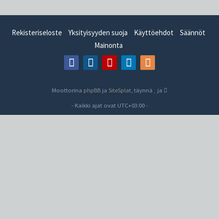
Rekisteriseloste
Yksityisyyden suoja
Käyttöehdot
Säännöt
Mainonta
Moottorina
phpBB
ja
SiteSplat
, täynnä
ja
- Kaikki ajat ovat
UTC+03:00
-