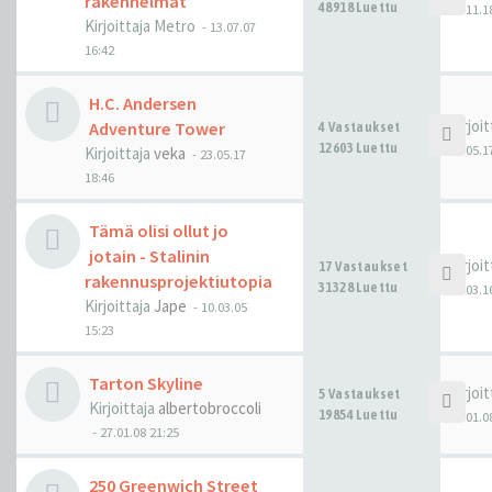
rakennelmat
48918 Luettu
25.11.1
Kirjoittaja
Metro
-
13.07.07
16:42
H.C. Andersen
Kirjoi
Adventure Tower
4 Vastaukset
12603 Luettu
25.05.1
Kirjoittaja
veka
-
23.05.17
18:46
Tämä olisi ollut jo
jotain - Stalinin
Kirjoi
17 Vastaukset
rakennusprojektiutopia
31328 Luettu
19.03.1
Kirjoittaja
Jape
-
10.03.05
15:23
Tarton Skyline
Kirjoi
5 Vastaukset
Kirjoittaja
albertobroccoli
19854 Luettu
28.01.0
-
27.01.08 21:25
250 Greenwich Street