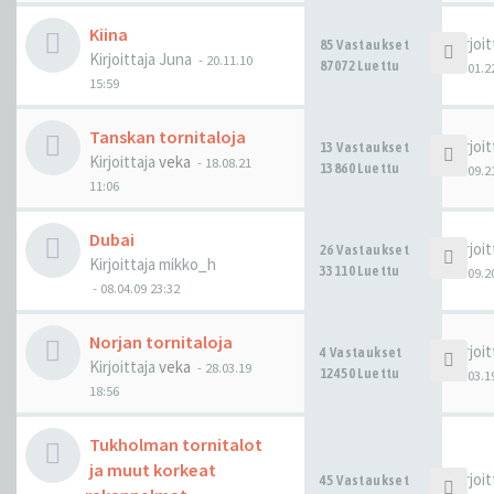
Kiina
Kirjoi
85 Vastaukset
Kirjoittaja
Juna
-
20.11.10
87072 Luettu
14.01.2
15:59
Tanskan tornitaloja
Kirjoi
13 Vastaukset
Kirjoittaja
veka
-
18.08.21
13860 Luettu
01.09.2
11:06
Dubai
Kirjoi
26 Vastaukset
Kirjoittaja
mikko_h
33110 Luettu
09.09.2
-
08.04.09 23:32
Norjan tornitaloja
Kirjoi
4 Vastaukset
Kirjoittaja
veka
-
28.03.19
12450 Luettu
29.03.1
18:56
Tukholman tornitalot
ja muut korkeat
Kirjoi
45 Vastaukset