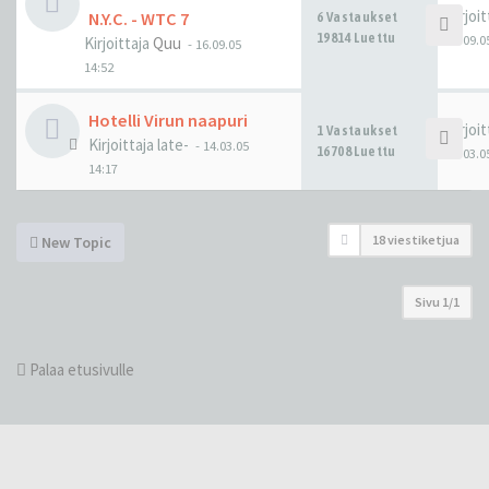
Kirjoi
N.Y.C. - WTC 7
6 Vastaukset
19814 Luettu
23.09.0
Kirjoittaja
Quu
-
16.09.05
14:52
Hotelli Virun naapuri
Kirjoi
1 Vastaukset
Kirjoittaja
late-
-
14.03.05
16708 Luettu
14.03.0
14:17
18 viestiketjua
New Topic
Sivu
1
/
1
Palaa etusivulle