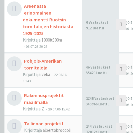
Areenassa
erinomainen
dokumentti Ruotsin
Kirjoi
0 Vastaukset
tornitalojen historiasta
912 Luettu
06.07.2
1925-2025
Kirjoittaja
1000ft300m
-
06.07.26 20:28
Pohjois-Amerikan
Kirjoi
tornitaloja
46 Vastaukset
35421 Luettu
29.04.2
Kirjoittaja
veka
-
22.05.16
19:43
Rakennusprojektit
Kirjoi
1248 Vastaukset
maailmalla
343968 Luettu
01.03.2
Kirjoittaja
Z
-
20.07.06 15:42
Tallinnan projektit
Kirjoi
144 Vastaukset
Kirjoittaja
albertobroccoli
120126 Luettu
30.06.2