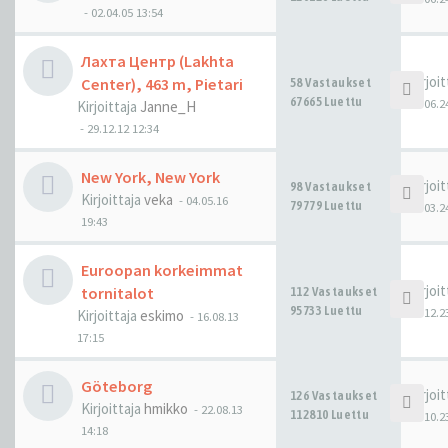
-
02.04.05 13:54
Лахта Центр (Lakhta
Kirjoi
Center), 463 m, Pietari
58 Vastaukset
67665 Luettu
16.06.2
Kirjoittaja
Janne_H
-
29.12.12 12:34
New York, New York
Kirjoi
98 Vastaukset
Kirjoittaja
veka
-
04.05.16
79779 Luettu
28.03.2
19:43
Euroopan korkeimmat
Kirjoi
tornitalot
112 Vastaukset
95733 Luettu
13.12.2
Kirjoittaja
eskimo
-
16.08.13
17:15
Göteborg
Kirjoi
126 Vastaukset
Kirjoittaja
hmikko
-
22.08.13
112810 Luettu
27.10.2
14:18