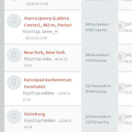
-
02.04.05 13:54
Лахта Центр (Lakhta
Kirjoi
Center), 463 m, Pietari
58 Vastaukset
67633 Luettu
16.06.2
Kirjoittaja
Janne_H
-
29.12.12 12:34
New York, New York
Kirjoi
98 Vastaukset
Kirjoittaja
veka
-
04.05.16
79759 Luettu
28.03.2
19:43
Euroopan korkeimmat
Kirjoi
tornitalot
112 Vastaukset
95706 Luettu
13.12.2
Kirjoittaja
eskimo
-
16.08.13
17:15
Göteborg
Kirjoi
126 Vastaukset
Kirjoittaja
hmikko
-
22.08.13
112772 Luettu
27.10.2
14:18