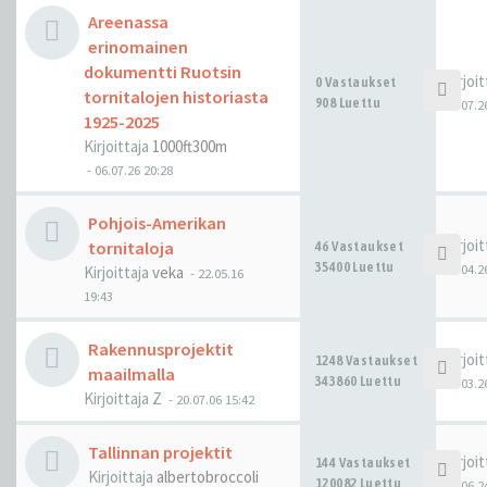
Areenassa
erinomainen
dokumentti Ruotsin
Kirjoi
0 Vastaukset
tornitalojen historiasta
908 Luettu
06.07.2
1925-2025
Kirjoittaja
1000ft300m
-
06.07.26 20:28
Pohjois-Amerikan
Kirjoi
tornitaloja
46 Vastaukset
35400 Luettu
29.04.2
Kirjoittaja
veka
-
22.05.16
19:43
Rakennusprojektit
Kirjoi
1248 Vastaukset
maailmalla
343860 Luettu
01.03.2
Kirjoittaja
Z
-
20.07.06 15:42
Tallinnan projektit
Kirjoi
144 Vastaukset
Kirjoittaja
albertobroccoli
120082 Luettu
30.06.2