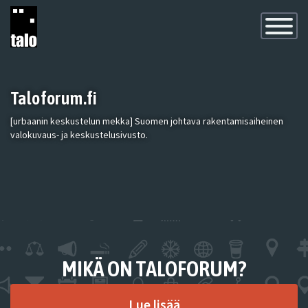
Toggle
Navigatio
Taloforum.fi
[urbaanin keskustelun mekka] Suomen johtava rakentamisaiheinen
valokuvaus- ja keskustelusivusto.
MIKÄ ON TALOFORUM?
Lue lisää