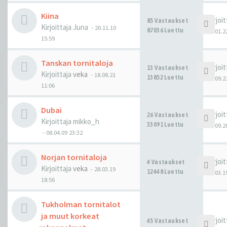
Kiina
Kirjoi
85 Vastaukset
Kirjoittaja
Juna
-
20.11.10
87036 Luettu
14.01.2
15:59
Tanskan tornitaloja
Kirjoi
13 Vastaukset
Kirjoittaja
veka
-
18.08.21
13852 Luettu
01.09.2
11:06
Dubai
Kirjoi
26 Vastaukset
Kirjoittaja
mikko_h
33091 Luettu
09.09.2
-
08.04.09 23:32
Norjan tornitaloja
Kirjoi
4 Vastaukset
Kirjoittaja
veka
-
28.03.19
12448 Luettu
29.03.1
18:56
Tukholman tornitalot
ja muut korkeat
Kirjoi
45 Vastaukset