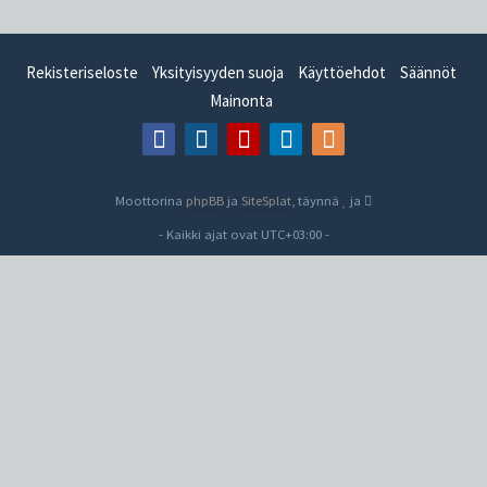
Rekisteriseloste
Yksityisyyden suoja
Käyttöehdot
Säännöt
Mainonta
Moottorina
phpBB
ja
SiteSplat
, täynnä
ja
- Kaikki ajat ovat
UTC+03:00
-