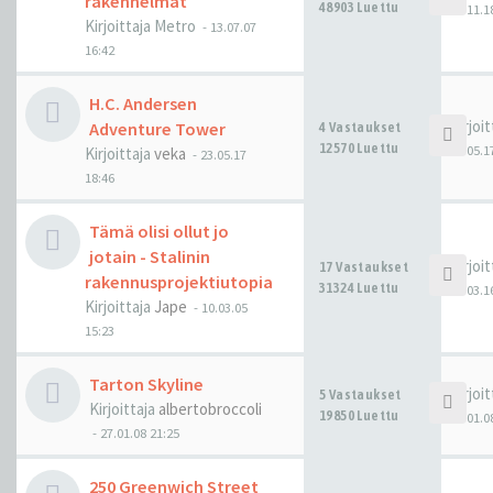
rakennelmat
48903 Luettu
25.11.1
Kirjoittaja
Metro
-
13.07.07
16:42
H.C. Andersen
Kirjoi
Adventure Tower
4 Vastaukset
12570 Luettu
25.05.1
Kirjoittaja
veka
-
23.05.17
18:46
Tämä olisi ollut jo
jotain - Stalinin
Kirjoi
17 Vastaukset
rakennusprojektiutopia
31324 Luettu
19.03.1
Kirjoittaja
Jape
-
10.03.05
15:23
Tarton Skyline
Kirjoi
5 Vastaukset
Kirjoittaja
albertobroccoli
19850 Luettu
28.01.0
-
27.01.08 21:25
250 Greenwich Street