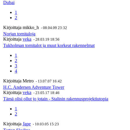
Dubai
1
2
Kirjoittaja
mikko_h
-
08.04.09 23:32
Norjan tornitaloja
Kirjoittaja
veka
-
28.03.19 18:56
Tukholman tornitalot ja muut korkeat rakennelmat
1
2
3
4
Kirjoittaja
Metro
-
13.07.07 16:42
H.C. Andersen Adventure Tower
Kirjoittaja
veka
-
23.05.17 18:46
Tämä olisi ollut jo jotain - Stalinin rakennusprojektiutopia
1
2
Kirjoittaja
Jape
-
10.03.05 15:23