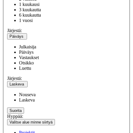
1 kuukausi
3 kuukautta
6 kuukautta
1 vuosi
Järjestä:
Päiväys
Julkaisija
Päiväys
Vastaukset
Otsikko
Luettu
Järjestä:
Laskeva
Nouseva
Laskeva
Suorita
Hyppää:
Valitse alue minne siirtyä
Projektit