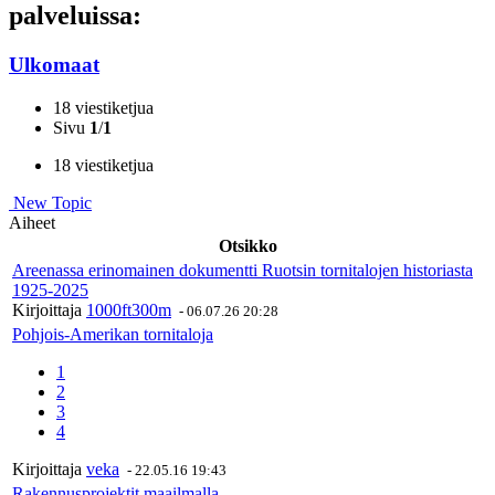
palveluissa:
Ulkomaat
18 viestiketjua
Sivu
1
/
1
18 viestiketjua
New Topic
Aiheet
Otsikko
Areenassa erinomainen dokumentti Ruotsin tornitalojen historiasta
1925-2025
Kirjoittaja
1000ft300m
-
06.07.26 20:28
Pohjois-Amerikan tornitaloja
1
2
3
4
Kirjoittaja
veka
-
22.05.16 19:43
Rakennusprojektit maailmalla