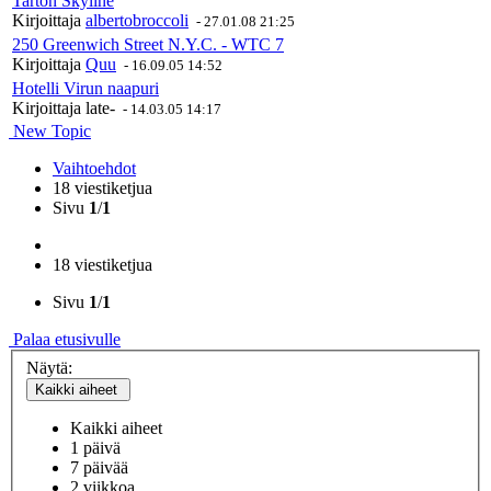
Tarton Skyline
Kirjoittaja
albertobroccoli
-
27.01.08 21:25
250 Greenwich Street N.Y.C. - WTC 7
Kirjoittaja
Quu
-
16.09.05 14:52
Hotelli Virun naapuri
Kirjoittaja
late-
-
14.03.05 14:17
New Topic
Vaihtoehdot
18 viestiketjua
Sivu
1
/
1
18 viestiketjua
Sivu
1
/
1
Palaa etusivulle
Näytä:
Kaikki aiheet
Kaikki aiheet
1 päivä
7 päivää
2 viikkoa