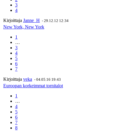
3
4
Kirjoittaja
Janne_H
-
29.12.12 12:34
New York, New York
1
…
3
4
5
6
7
Kirjoittaja
veka
-
04.05.16 19:43
Euroopan korkeimmat tornitalot
1
…
4
5
6
7
8