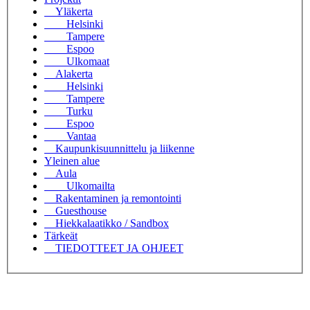
Yläkerta
Helsinki
Tampere
Espoo
Ulkomaat
Alakerta
Helsinki
Tampere
Turku
Espoo
Vantaa
Kaupunkisuunnittelu ja liikenne
Yleinen alue
Aula
Ulkomailta
Rakentaminen ja remontointi
Guesthouse
Hiekkalaatikko / Sandbox
Tärkeät
TIEDOTTEET JA OHJEET