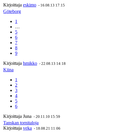
Kirjoittaja
eskimo
-
16.08.13 17:15
Göteborg
1
…
5
6
7
8
9
Kirjoittaja
hmikko
-
22.08.13 14:18
Kiina
1
2
3
4
5
6
Kirjoittaja
Juna
-
20.11.10 15:59
Tanskan tornitaloja
Kirjoittaja
veka
-
18.08.21 11:06