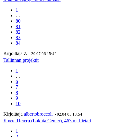
1
…
80
81
82
83
84
Kirjoittaja
Z
-
20.07.06 15:42
Tallinnan projektit
1
…
6
7
8
9
10
Kirjoittaja
albertobroccoli
-
02.04.05 13:54
Лахта Центр (Lakhta Center), 463 m, Pietari
1
2