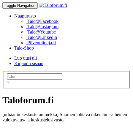
Toggle Navigation
Naapurusto
Talo@Facebook
Talo@Instagram
Talo@Youtube
Talo@Linkedin
Pilvenpiirtaja.fi
Talo-Shop
Luo uusi tili
Kirjaudu sisään
×
Taloforum.fi
[urbaanin keskustelun mekka] Suomen johtava rakentamisaiheinen
valokuvaus- ja keskustelusivusto.