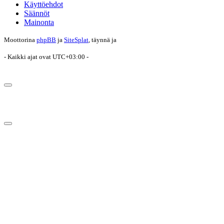
Käyttöehdot
Säännöt
Mainonta
Moottorina
phpBB
ja
SiteSplat
, täynnä
ja
- Kaikki ajat ovat
UTC+03:00
-