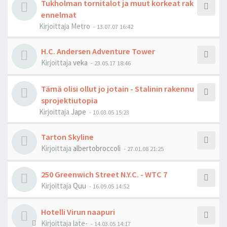
Tukholman tornitalot ja muut korkeat rak
ennelmat
Kirjoittaja
Metro
-
13.07.07 16:42
H.C. Andersen Adventure Tower
Kirjoittaja
veka
-
23.05.17 18:46
Tämä olisi ollut jo jotain - Stalinin rakennu
sprojektiutopia
Kirjoittaja
Jape
-
10.03.05 15:23
Tarton Skyline
Kirjoittaja
albertobroccoli
-
27.01.08 21:25
250 Greenwich Street N.Y.C. - WTC 7
Kirjoittaja
Quu
-
16.09.05 14:52
Hotelli Virun naapuri
Kirjoittaja
late-
-
14.03.05 14:17