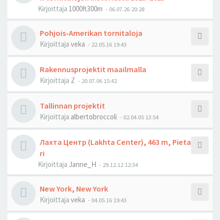
Kirjoittaja
1000ft300m
-
06.07.26 20:28
Pohjois-Amerikan tornitaloja
Kirjoittaja
veka
-
22.05.16 19:43
Rakennusprojektit maailmalla
Kirjoittaja
Z
-
20.07.06 15:42
Tallinnan projektit
Kirjoittaja
albertobroccoli
-
02.04.05 13:54
Лахта Центр (Lakhta Center), 463 m, Pieta
ri
Kirjoittaja
Janne_H
-
29.12.12 12:34
New York, New York
Kirjoittaja
veka
-
04.05.16 19:43