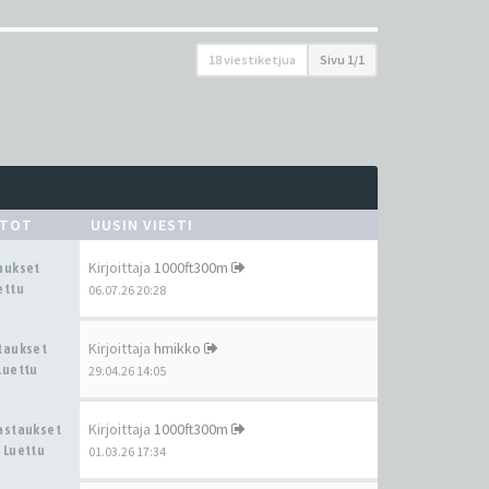
18 viestiketjua
Sivu
1
/
1
STOT
UUSIN VIESTI
Kirjoittaja
1000ft300m
taukset
ettu
06.07.26 20:28
Kirjoittaja
hmikko
staukset
Luettu
29.04.26 14:05
Kirjoittaja
1000ft300m
Vastaukset
 Luettu
01.03.26 17:34