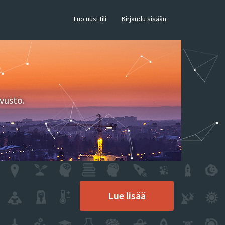
×
Luo uusi tili
Kirjaudu sisään
vusto.
Lue lisää