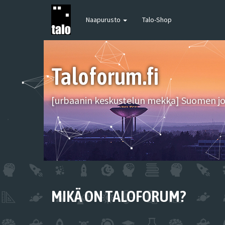
Naapurusto
Talo-Shop
Taloforum.fi
[urbaanin keskustelun mekka] Suomen joh
MIKÄ ON TALOFORUM?