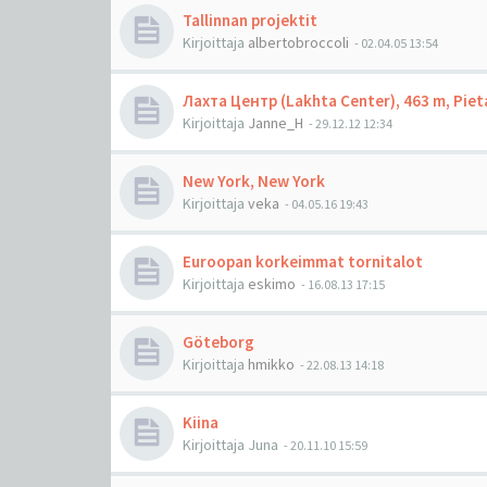
Tallinnan projektit
Kirjoittaja
albertobroccoli
-
02.04.05 13:54
Лахта Центр (Lakhta Center), 463 m, Piet
Kirjoittaja
Janne_H
-
29.12.12 12:34
New York, New York
Kirjoittaja
veka
-
04.05.16 19:43
Euroopan korkeimmat tornitalot
Kirjoittaja
eskimo
-
16.08.13 17:15
Göteborg
Kirjoittaja
hmikko
-
22.08.13 14:18
Kiina
Kirjoittaja
Juna
-
20.11.10 15:59