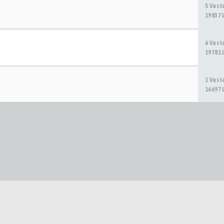
5 Vas
19837 
6 Vas
19781 
1 Vas
16697 