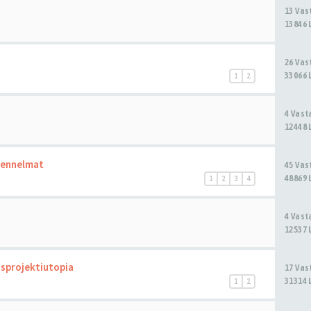
13 Va
13846 
26 Va
33066 
1
2
4 Vas
12448 
kennelmat
45 Va
48869 
1
2
3
4
4 Vas
12537 
nusprojektiutopia
17 Va
31314 
1
2