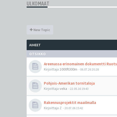
ULKOMAAT
New Topic
AIHEET
OTSIKKO
Areenassa erinomainen dokumentti Ruotsi
Kirjoittaja
1000ft300m
-
06.07.26 20:28
Pohjois-Amerikan tornitaloja
Kirjoittaja
veka
-
22.05.16 19:43
Rakennusprojektit maailmalla
Kirjoittaja
Z
-
20.07.06 15:42