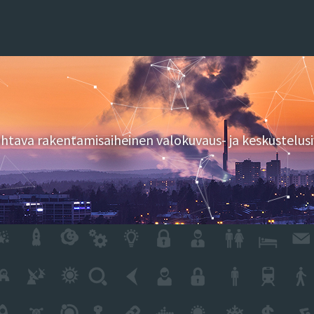
tava rakentamisaiheinen valokuvaus- ja keskustelusi