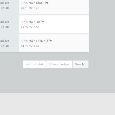
Kirjoittaja
Klazu
taukset
Luettu
28.01.08 18:46
Kirjoittaja
JR
taukset
Luettu
23.09.05 16:59
Kirjoittaja
OlliMolli
taukset
Luettu
14.03.05 14:41
Vaihtoehdot
18 viestiketjua
Sivu
1
/
1