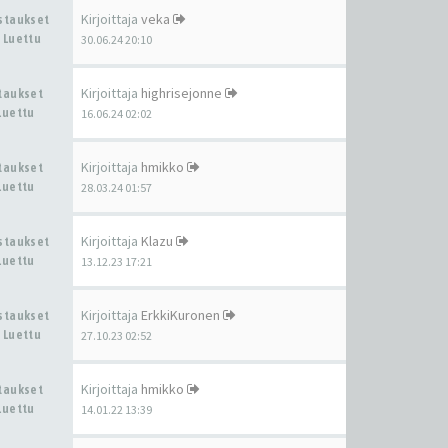
Kirjoittaja
veka
astaukset
 Luettu
30.06.24 20:10
Kirjoittaja
highrisejonne
staukset
Luettu
16.06.24 02:02
Kirjoittaja
hmikko
staukset
Luettu
28.03.24 01:57
Kirjoittaja
Klazu
astaukset
Luettu
13.12.23 17:21
Kirjoittaja
ErkkiKuronen
astaukset
 Luettu
27.10.23 02:52
Kirjoittaja
hmikko
staukset
Luettu
14.01.22 13:39