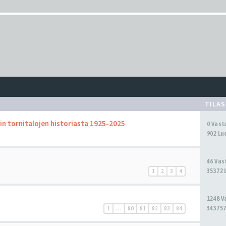
TILA
n tornitalojen historiasta 1925-2025
0 Vas
902 Lu
46 Va
35372 
1
2
3
4
1248 
343757
1
…
80
81
82
83
84