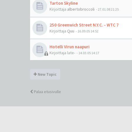
Tarton Skyline
Kirjoittaja
albertobroccoli
-
27.01.08 21:25
250 Greenwich Street N.Y.C. - WTC 7
Kirjoittaja
Quu
-
16.09.05 14:52
Hotelli Virun naapuri
Kirjoittaja
late-
-
14.03.05 14:17
New Topic
Palaa etusivulle