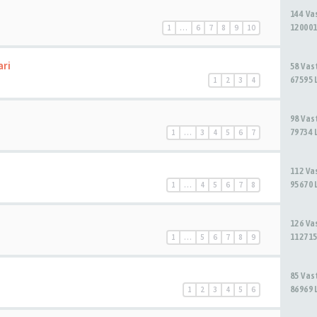
144 V
120001
1
…
6
7
8
9
10
ari
58 Va
67595 
1
2
3
4
98 Va
79734 
1
…
3
4
5
6
7
112 V
95670 
1
…
4
5
6
7
8
126 V
112715
1
…
5
6
7
8
9
85 Va
86969 
1
2
3
4
5
6