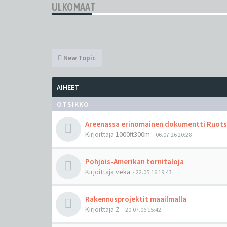
ULKOMAAT
New Topic
AIHEET
OTSIKKO
Areenassa erinomainen dokumentti Ruotsi
Kirjoittaja
1000ft300m
-
06.07.26 20:28
Pohjois-Amerikan tornitaloja
Kirjoittaja
veka
-
22.05.16 19:43
Rakennusprojektit maailmalla
Kirjoittaja
Z
-
20.07.06 15:42