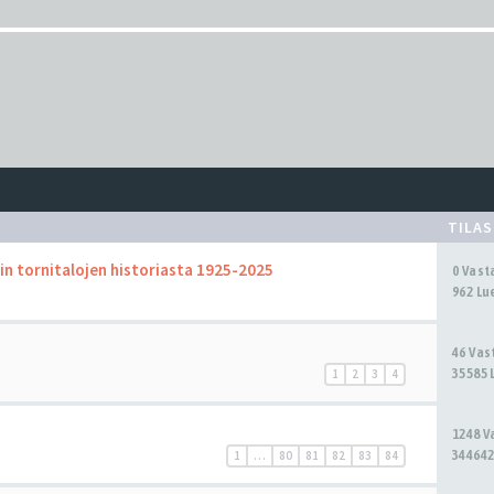
TILA
n tornitalojen historiasta 1925-2025
0 Vas
962 Lu
46 Va
35585 
1
2
3
4
1248 
344642
1
…
80
81
82
83
84