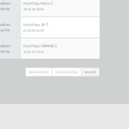
Kirjoittaja
Klazu
taukset
Luettu
28.01.08 18:46
Kirjoittaja
JR
taukset
Luettu
23.09.05 16:59
Kirjoittaja
OlliMolli
taukset
Luettu
14.03.05 14:41
Vaihtoehdot
18 viestiketjua
Sivu
1
/
1