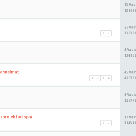
13 Va
13909 
26 Va
33235 
1
2
4 Vas
12480 
kennelmat
45 Va
49052 
1
2
3
4
4 Vas
12897 
nusprojektiutopia
17 Va
31431 
1
2