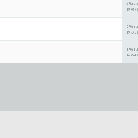
5 Vas
19907 
6 Vas
19930 
1 Vas
16754 