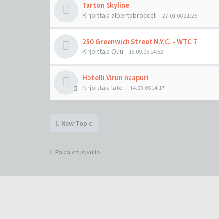
Tarton Skyline
Kirjoittaja
albertobroccoli
-
27.01.08 21:25
250 Greenwich Street N.Y.C. - WTC 7
Kirjoittaja
Quu
-
16.09.05 14:52
Hotelli Virun naapuri
Kirjoittaja
late-
-
14.03.05 14:17
New Topic
Palaa etusivulle