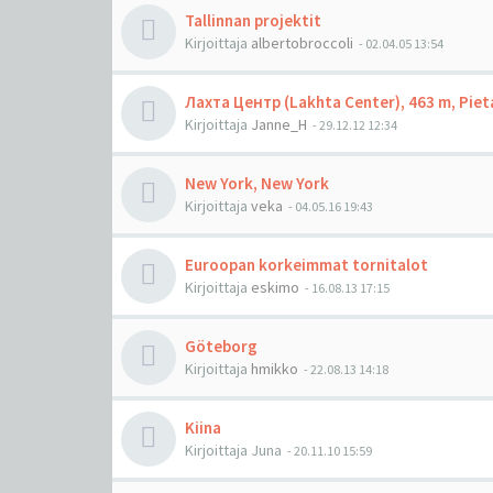
Tallinnan projektit
Kirjoittaja
albertobroccoli
-
02.04.05 13:54
Лахта Центр (Lakhta Center), 463 m, Piet
Kirjoittaja
Janne_H
-
29.12.12 12:34
New York, New York
Kirjoittaja
veka
-
04.05.16 19:43
Euroopan korkeimmat tornitalot
Kirjoittaja
eskimo
-
16.08.13 17:15
Göteborg
Kirjoittaja
hmikko
-
22.08.13 14:18
Kiina
Kirjoittaja
Juna
-
20.11.10 15:59