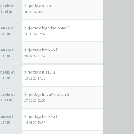
Kirjoittaja
veka
astaukset
 Luettu
30.06.24 20:10
Kirjoittaja
highrisejonne
staukset
Luettu
16.06.24 02:02
Kirjoittaja
hmikko
staukset
Luettu
28.03.24 01:57
Kirjoittaja
Klazu
astaukset
Luettu
13.12.23 17:21
Kirjoittaja
ErkkiKuronen
astaukset
 Luettu
27.10.23 02:52
Kirjoittaja
hmikko
staukset
Luettu
14.01.22 13:39