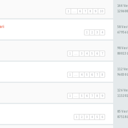
144 V
120600
1
…
6
7
8
9
10
ari
58 Va
67956 
1
2
3
4
98 Va
80013 
1
…
3
4
5
6
7
112 V
96030 
1
…
4
5
6
7
8
126 V
113201
1
…
5
6
7
8
9
85 Va
87518 
1
2
3
4
5
6