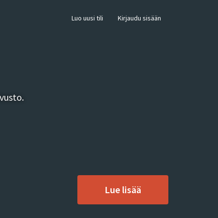
×
Luo uusi tili
Kirjaudu sisään
vusto.
Lue lisää