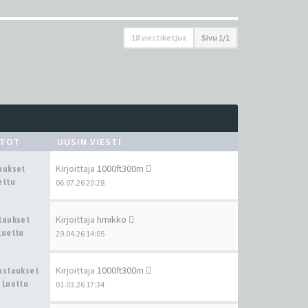
18 viestiketjua
Sivu
1
/
1
STOT
UUSIN VIESTI
Kirjoittaja
1000ft300m
taukset
ettu
06.07.26 20:28
Kirjoittaja
hmikko
staukset
Luettu
29.04.26 14:05
Kirjoittaja
1000ft300m
Vastaukset
 Luettu
01.03.26 17:34