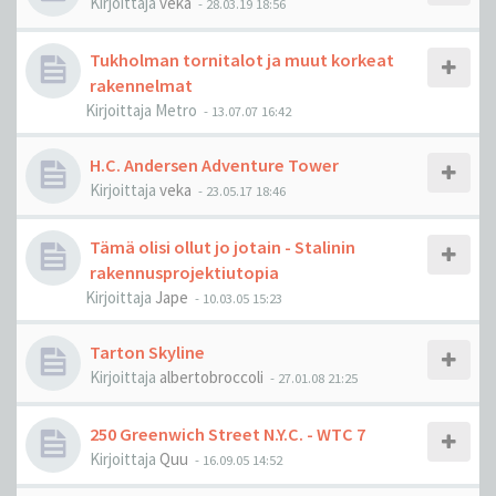
Kirjoittaja
veka
-
28.03.19 18:56
Tukholman tornitalot ja muut korkeat
rakennelmat
Kirjoittaja
Metro
-
13.07.07 16:42
H.C. Andersen Adventure Tower
Kirjoittaja
veka
-
23.05.17 18:46
Tämä olisi ollut jo jotain - Stalinin
rakennusprojektiutopia
Kirjoittaja
Jape
-
10.03.05 15:23
Tarton Skyline
Kirjoittaja
albertobroccoli
-
27.01.08 21:25
250 Greenwich Street N.Y.C. - WTC 7
Kirjoittaja
Quu
-
16.09.05 14:52