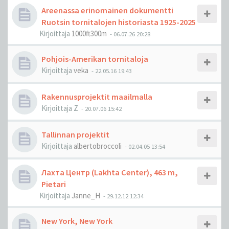
Areenassa erinomainen dokumentti
Ruotsin tornitalojen historiasta 1925-2025
Kirjoittaja
1000ft300m
-
06.07.26 20:28
Pohjois-Amerikan tornitaloja
Kirjoittaja
veka
-
22.05.16 19:43
Rakennusprojektit maailmalla
Kirjoittaja
Z
-
20.07.06 15:42
Tallinnan projektit
Kirjoittaja
albertobroccoli
-
02.04.05 13:54
Лахта Центр (Lakhta Center), 463 m,
Pietari
Kirjoittaja
Janne_H
-
29.12.12 12:34
New York, New York