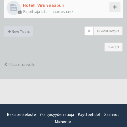
Hotelli Virun naapuri
Kirjoittaja
late-
-
14.03.05 14:17
18 viestiketjua
New Topic
Sivu
1
/
1
Palaa etusivulle
Rekisteriseloste
Yksityisyyden suoja
Käyttöehdot
Säännöt
Mainonta