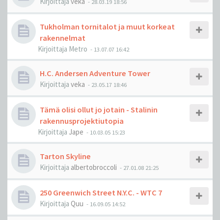
Kirjoittaja
veka
-
28.03.19 18:56
Tukholman tornitalot ja muut korkeat
rakennelmat
Kirjoittaja
Metro
-
13.07.07 16:42
H.C. Andersen Adventure Tower
Kirjoittaja
veka
-
23.05.17 18:46
Tämä olisi ollut jo jotain - Stalinin
rakennusprojektiutopia
Kirjoittaja
Jape
-
10.03.05 15:23
Tarton Skyline
Kirjoittaja
albertobroccoli
-
27.01.08 21:25
250 Greenwich Street N.Y.C. - WTC 7
Kirjoittaja
Quu
-
16.09.05 14:52