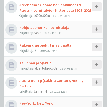
Areenassa erinomainen dokumentti
Ruotsin tornitalojen historiasta 1925-2025
Kirjoittaja
1000ft300m
-
06.07.26 20:28
Pohjois-Amerikan tornitaloja
Kirjoittaja
veka
-
22.05.16 19:43
Rakennusprojektit maailmalla
Kirjoittaja
Z
-
20.07.06 15:42
Tallinnan projektit
Kirjoittaja
albertobroccoli
-
02.04.05 13:54
Лахта Центр (Lakhta Center), 463 m,
Pietari
Kirjoittaja
Janne_H
-
29.12.12 12:34
New York, New York