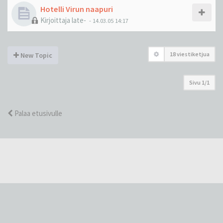
Hotelli Virun naapuri
Kirjoittaja
late-
-
14.03.05 14:17
18 viestiketjua
New Topic
Sivu
1
/
1
Palaa etusivulle